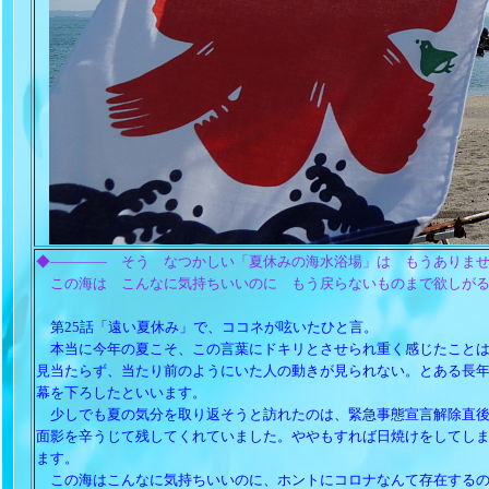
◆―――― そう なつかしい「夏休みの海水浴場」は もうありま
この海は こんなに気持ちいいのに もう戻らないものまで欲しがる
第25話「遠い夏休み」で、ココネが呟いたひと言。
本当に今年の夏こそ、この言葉にドキリとさせられ重く感じたことは
見当たらず、当たり前のようにいた人の動きが見られない。とある長
幕を下ろしたといいます。
少しでも夏の気分を取り返そうと訪れたのは、緊急事態宣言解除直後
面影を辛うじて残してくれていました。ややもすれば日焼けをしてし
ます。
この海はこんなに気持ちいいのに、ホントにコロナなんて存在するの