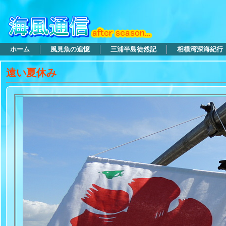
ホーム
風見魚の追憶
三浦半島徒然記
相模湾深海紀行
遠い夏休み