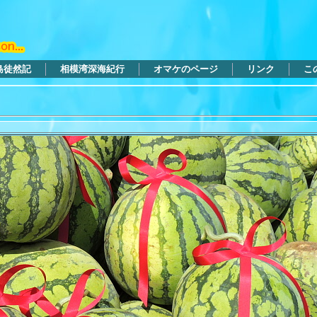
島徒然記
相模湾深海紀行
オマケのページ
リンク
こ