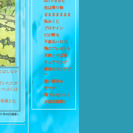
αのマタタビ
虫は乗り物
ままままままま
魚みくじ
プロテイン
だが断る
子産石ハロ !?
鶚のプレゼント
月餅とそば茶
チェアリング
最後のランデブ
とはしなか
ー
遠い夏休み
ていただき
ササゲ
いた人には
鶚プレゼント2
号収蔵とな
夕凪収蔵庫2
年07月03日撮影）