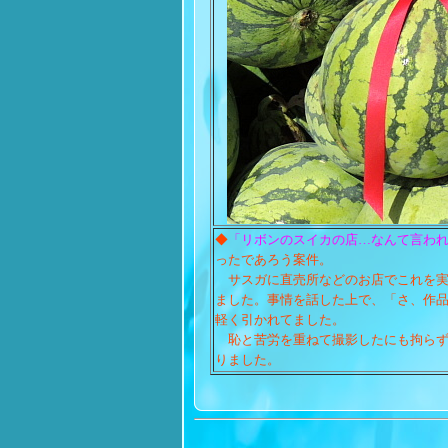
◆
「リボンのスイカの店…なんて言わ
ったであろう案件。
サスガに直売所などのお店でこれを実
ました。事情を話した上で、「さ、作
軽く引かれてました。
恥と苦労を重ねて撮影したにも拘らず
りました。