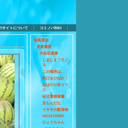
のサイトについて
コトノバBBS
海風通信
更新履歴
夕凪収蔵庫
しましまごろご
ろ
この場所は…
蛇口をひねれ！
はばのり有りマ
ス
砧児童館蔵書
宝もんだな
イサキの配達物
NIGHTBIRD
ひょうちゃん