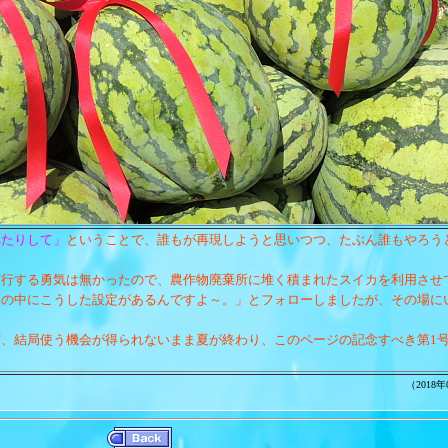
れたりして」
ということで、誰もが再現しようと思いつつ、たぶん誰もやろう
行する勇気は無かったので、農作物廃棄所に堆く積まれたスイカを利用させ
品の中にこうした設定があるんですよ～。」とフォローしましたが、その場に
、結局使う機会が得られないまま夏が終わり、このページの記念すべき第1
（2018