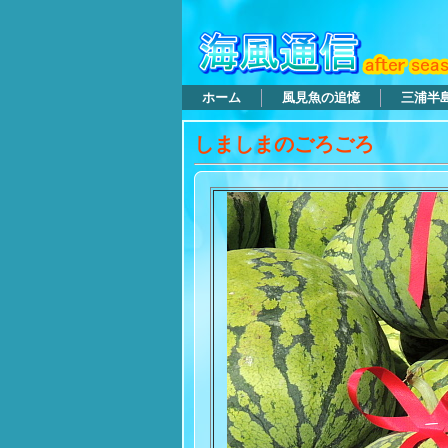
ホーム
風見魚の追憶
三浦半
しましまのごろごろ