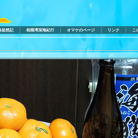
島徒然記
相模湾深海紀行
オマケのページ
リンク
こ