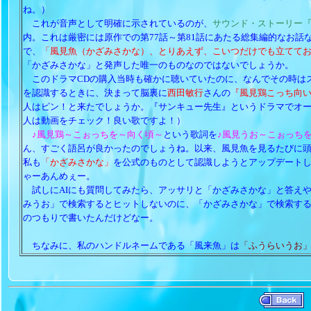
ね。）
これが音声として明確に示されているのが、
サウンド・ストーリー
内。これは厳密には原作での第77話～第81話にあたる総集編的なお話
で、
「風見魚（かざみさかな）、とりあえず、こいつだけでも立てて
「かざみさかな」と発声した唯一のものなのではないでしょうか。
このドラマCDの購入当時も確かに聴いていたのに、なんでその時は
を認識するときに、決まって脳裏に
西田敏行
さんの
『風見鶏こっち向
人はピン！と来たでしょうか。『サンキュー先生』というドラマでオ
人は動画をチェック！良い歌ですよ！）
♪風見鶏～こぉっちを～向く頃～
という歌詞を
♪風見うお～こぉっち
ん、すごく語呂が良かったのでしょうね。以来、風見魚を見るたびに
私も
「かざみさかな」
を公式のものとして認識しようとアップデート
ゃーあんめぇー。
試しにAIにも質問してみたら、アッサリと「かざみさかな」と答え
みうお」で検索するとヒットしないのに、「かざみさかな」で検索す
のつもりで書いたんだけどなー。
ちなみに、私のハンドルネームである「風来魚」は
「ふうらいうお