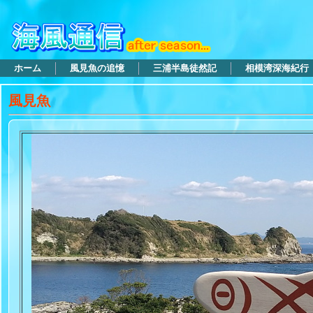
ホーム
風見魚の追憶
三浦半島徒然記
相模湾深海紀行
風見魚