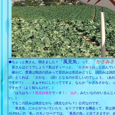
「風見魚」
「かざみさ
◆ちょっと奥さん、聞きました？
って、
皆さんはどうでしょう？私はずぅーっと、
「かざみうお」
と読んで
確かに、普通は熟語の読みって音読みは音読みどうし、訓読みは訓読
訓）とくれば、「さかな」（訓）となるのが正しいのでしょう。（あ
ですが？）……まぁそれにしたってですよ、なんか「かざみさかな」って
ですか？（よく知らんけど。）
「はろはろ～！
風見紗夏奈
で～す！
<゜)))彡
」みたいなのがいるんじ
い。）
でもこの読みは残念ながら（残念ながら？）公式なのです。
「風見魚」にルビがついていたり、セリフで発する機会って、実は原作で
ALPHA』の「私」のモノローグでは、「風見の魚」と出てきますが