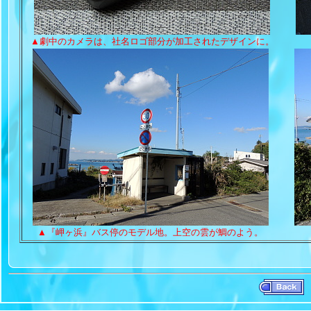
▲
劇中のカメラは、社名ロゴ部分が加工されたデザインに。
▲
『岬ヶ浜』バス停のモデル地。上空の雲が鯛のよう。