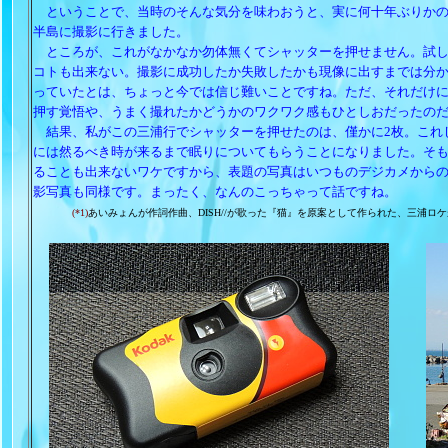
ということで、当時のそんな気分を味わおうと、実に何十年ぶりかの
半島に撮影に行きました。
ところが、これがなかなか勿体無くてシャッターを押せません。試し
コトも出来ない。撮影に成功したか失敗したかも現像に出すまでは分
っていたとは、ちょっと今では信じ難いことですね。ただ、それだけ
押す覚悟や、うまく撮れたかどうかのワクワク感もひとしおだったの
結果、私がこの三浦行でシャッターを押せたのは、僅かに2枚。これ
には然るべき時が来るまで眠りについてもらうことになりました。そ
ることも出来ないワケですから、表題の写真はいつものデジカメから
影写真も同様です。まったく、なんのこっちゃって話ですね。
(*1)
あいみょんが作詞作曲、DISH//が歌った『猫』を原案として作られた、三浦