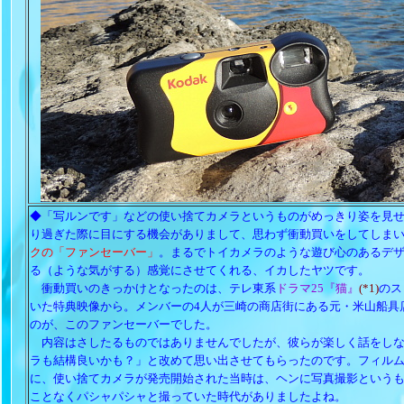
◆「写ルンです」などの使い捨てカメラというものがめっきり姿を見
り過ぎた際に目にする機会がありまして、思わず衝動買いをしてしま
クの「ファンセーバー」
。まるでトイカメラのような遊び心のあるデ
る（ような気がする）感覚にさせてくれる、イカしたヤツです。
衝動買いのきっかけとなったのは、テレ東系
ドラマ25『猫』
(*1)
のス
いた特典映像から。メンバーの4人が三崎の商店街にある元・米山船具
のが、このファンセーバーでした。
内容はさしたるものではありませんでしたが、彼らが楽しく話をしな
ラも結構良いかも？」と改めて思い出させてもらったのです。フィル
に、使い捨てカメラが発売開始された当時は、ヘンに写真撮影という
ことなくパシャパシャと撮っていた時代がありましたよね。