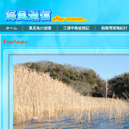
ホーム
風見魚の追憶
三浦半島徒然記
相模湾深海紀行
FunSaver