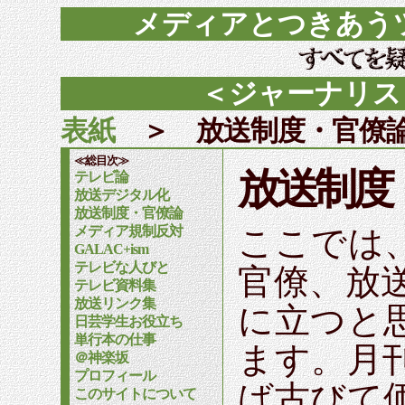
メディアとつきあう
＜ジャーナリス
表紙
＞ 放送制度・官僚
≪総目次≫
放送制度
テレビ論
放送デジタル化
放送制度・官僚論
メディア規制反対
ここでは
GALAC+ism
テレビな人びと
官僚、放
テレビ資料集
放送リンク集
に立つと
日芸学生お役立ち
単行本の仕事
ます。月
＠神楽坂
プロフィール
ば古びて
このサイトについて