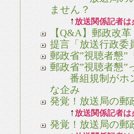
ません？
↑
放送関係記者は必
【Q&A】郵政改革
提言「放送行政委
郵政省”視聴者懇”
郵政省”視聴者懇”
番組規制がホン
な企み
発覚！放送局の郵
↑
放送関係記者は必
発覚！放送局の郵