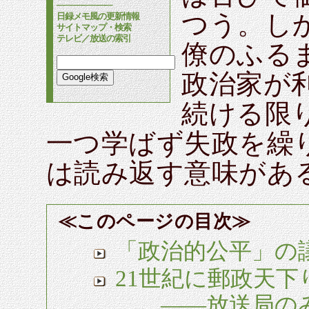
────────
つう。し
日録メモ風の更新情報
サイトマップ・検索
テレビ／放送の索引
僚のふる
政治家が
続ける限
一つ学ばず失政を繰
は読み返す意味があ
≪このページの目次≫
「政治的公平」の
21世紀に郵政天下
――放送局のみ