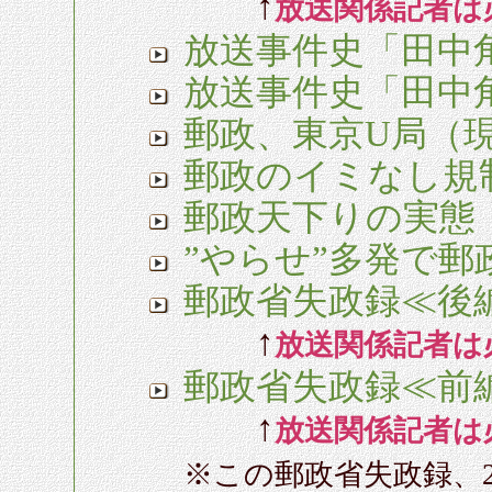
↑
放送関係記者は必
放送事件史「田中
放送事件史「田中
郵政、東京U局（現
郵政のイミなし規
郵政天下りの実態
”やらせ”多発で
郵政省失政録≪後
↑
放送関係記者は必
郵政省失政録≪前
↑
放送関係記者は必
※この郵政省失政録、2