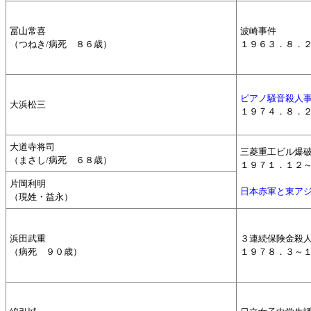
冨山常喜
波崎事件
（つねき/病死 ８６歳）
１９６３．８．
ピアノ騒音殺人
大浜松三
１９７４．８．
大道寺将司
三菱重工ビル爆
（まさし/病死 ６８歳）
１９７１．１２
片岡利明
日本赤軍と東ア
（現姓・益永）
浜田武重
３連続保険金殺
（病死 ９０歳）
１９７８．３～