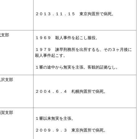
２０１３．１１．１５ 東京拘置所で病死。
代支部
１９６９ 殺人事件を起こし服役。
１９７９ 諫早刑務所を出所するも、その３ヶ月後に
殺人事件起こす。
１審の途中から無実を主張。客観的証拠なし。
見沢支部
２００４．
６．
４ 札幌拘置所で病死。
須賀支部
１審以来無実を主張。
２００９．
９．
３ 東京拘置所
で病死。