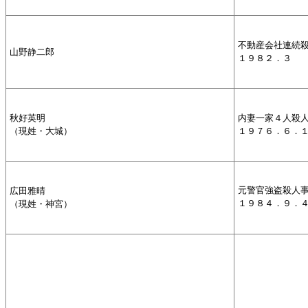
不動産会社連続
山野静二郎
１９８２．３
秋好英明
内妻一家４人殺
（現姓・大城）
１９７６．６．
広田雅晴
元警官強盗殺人
（現姓・神宮）
１９８４．９．