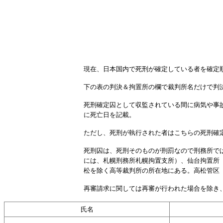
現在、日本国内で死刑が確定している者を確定
下の表の判決＆拘置所の欄で裁判所名だけで判
死刑確定囚として収監されている間に病気や事
に死亡日を記載。
ただし、死刑が執行された者はこちらの死刑確
死刑囚は、死刑そのものが刑罰なので刑務所で
には、札幌刑務所札幌拘置支所）、仙台拘置所
松を除く高等裁判所の所在地にある。高松管区
再審請求に関しては再審が行われた場合を除き
氏名