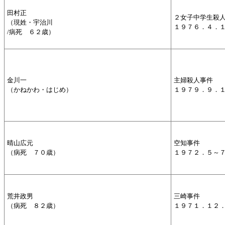
田村正
２女子中学生殺
（現姓・宇治川
１９７６．４．
/病死 ６２歳）
金川一
主婦殺人事件
（かねかわ・はじめ）
１９７９．９．
晴山広元
空知事件
（病死 ７０歳）
１９７２．５～
荒井政男
三崎事件
（病死 ８２歳）
１９７１．１２