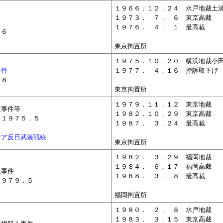
１９６６．１２．２４ 水戸地裁土
１９７３．
０
７．
０
６ 東京高裁
１９７６．
０
４．
０
１ 最高裁
２６
東京拘置所
１９７５．１０．２０ 横浜地裁小
事件
１９７７．
０
４．１６ 控訴取下げ
２８
東京拘置所
１９７９．１１．１２ 東京地裁
破事件等
１９８２．１０．２９ 東京高裁
～１９７５．５
１９８７．
０
３．２４ 最高裁
ジア反日武装戦線
東京拘置所
１９８２．
０
３．２９ 福岡地裁
１９８４．
０
６．１７ 福岡高裁
人事件
１９８８．
０
３．
０
８ 最高裁
１９７９．５
福岡拘置所
１９８０．
０
２．
０
８ 水戸地裁
１９８３．
０
３．１５ 東京高裁