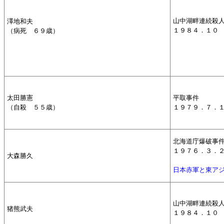
澤地和夫
山中湖畔連続殺
（病死 ６９歳）
１９８４．１０
太田勝憲
平取事件
（自殺 ５５歳）
１９７９．７．
北海道庁爆破事
１９７６．３．
大森勝久
日本赤軍と東ア
山中湖畔連続殺
猪熊武夫
１９８４．１０