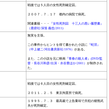
戦後では５人目の女性死刑確定囚。
２００７．
７．１７ 都内の病院で病死。
関連書籍・・・
『女性死刑囚 十三人の黒い履歴書』
（鹿砦社/深笛 義也/2011)
無実を主張。
この事件からヒントを得て書かれた小説に
『蛇淫』
（中上健二/河出書房新社/1976）
がある。
また、この小説を元に映画
『青春の殺人者』(DVD/監
督・長谷川和彦/出演・水谷豊ほか/2001）
が制作され
た。
戦後では６人目の女性死刑確定囚。
２０１１．２．５ 東京拘置所で病死。
１９９５．７．３ 最高裁で上告棄却で共犯の猪熊武
夫が死刑確定。