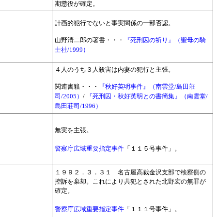
期懲役が確定。
計画的犯行でないと事実関係の一部否認。
山野清二郎の著書・・・
『死刑囚の祈り』（聖母の騎
士社/1999）
４人のうち３人殺害は内妻の犯行と主張。
関連書籍・・・
『秋好英明事件』（南雲堂/島田荘
司/2005）
/
『死刑囚・秋好英明との書簡集』（南雲堂/
島田荘司/1996）
無実を主張。
警察庁広域重要指定事件
「１１５号事件」。
１９９２．３．３１ 名古屋高裁金沢支部で検察側の
控訴を棄却。これにより共犯とされた北野宏の無罪が
確定。
警察庁広域重要指定事件
「１１１号事件」。