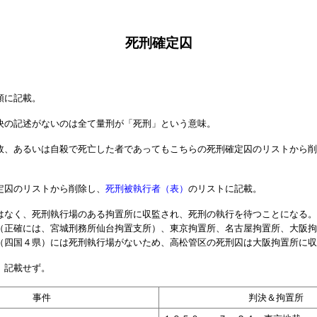
死刑確定囚
順に記載。
決の記述がないのは全て量刑が「死刑」という意味。
故、あるいは自殺で死亡した者であってもこちらの死刑確定囚のリストから削
定囚のリストから削除し、
死刑被執行者（表）
のリストに記載。
はなく、死刑執行場のある拘置所に収監され、死刑の執行を待つことになる。
（正確には、宮城刑務所仙台拘置支所）、東京拘置所、名古屋拘置所、大阪拘
（四国４県）には死刑執行場がないため、高松管区の死刑囚は大阪拘置所に収
、記載せず。
事件
判決＆拘置所