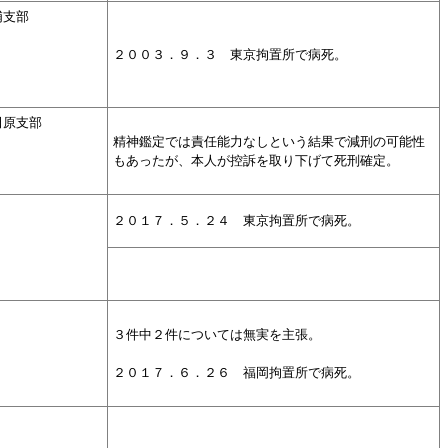
浦支部
２００３．
９．
３ 東京拘置所で病死。
田原支部
精神鑑定では責任能力なしという結果で減刑の可能性
もあったが、本人が控訴を取り下げて死刑確定。
２０１７．５．２４ 東京拘置所で病死。
３件中２件については無実を主張。
２０１７．６．２６ 福岡拘置所で病死。