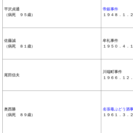
平沢貞通
帝銀事件
（病死 ９５歳）
１９４８．１．
佐藤誠
牟礼事件
（病死 ８１歳）
１９５０．４．
川端町事件
尾田信夫
１９６６．１２
奥西勝
名張毒ぶどう酒
（病死 ８９歳）
１９６１．３．