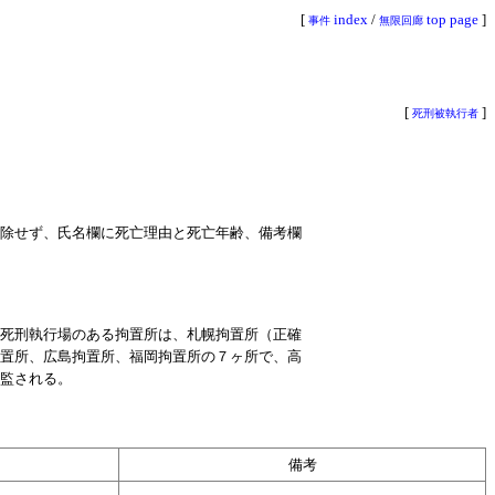
[
index
/
top page
]
事件
無限回廊
[
]
死刑被執行者
除せず、氏名欄に死亡理由と死亡年齢、備考欄
死刑執行場のある拘置所は、札幌拘置所（正確
置所、広島拘置所、福岡拘置所の７ヶ所で、高
監される。
備考