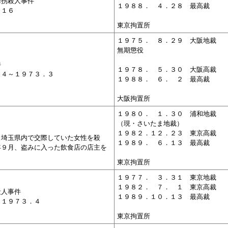
誘拐殺人事件
１９８８．
０
４．２８ 最高裁
．１６
東京拘置所
１９７５．
０
８．２９ 大阪地裁
無期懲役
件
１９７８．
０
５．３０ 大阪高裁
２４～１９７３．３
１９８８．
０
６．
０
２ 最高裁
大阪拘置所
１９８０．
０
１．３０ 浦和地裁
（現・さいたま地裁）
１９８２．１２．２３ 東京高裁
、埼玉県内で交際していた女性を殺
１９８９．
０
６．１３ 最高裁
年９月、盗みに入った飲食店の店主を
東京拘置所
１９７７．
０
３．３１ 東京地裁
１９８２．
０
７．
０
１ 東京高裁
殺人事件
１９８９．１０．１３ 最高裁
～１９７３．４
東京拘置所