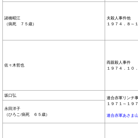
諸橋昭江
夫殺人事件他
（病死 ７５歳）
１９７４．８～
両親殺人事件
佐々木哲也
１９７４．１０
坂口弘
連合赤軍リンチ
１９７１～１９
永田洋子
（ひろこ/病死 ６５歳）
連合赤軍あさま