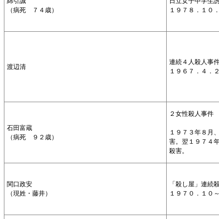
綿引誠
日立女子中学生
（病死 ７４歳）
１９７８．１０
連続４人殺人事
渡辺清
１９６７．４．
２女性殺人事件
石田富蔵
１９７３年８月
（病死 ９２歳）
害。翌１９７４
殺害。
関口政安
「殺し屋」連続
（現姓・藤井）
１９７０．１０