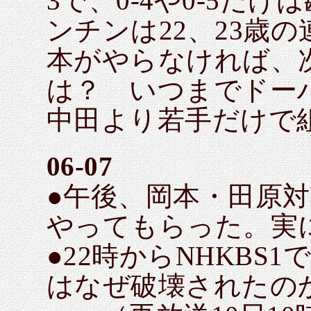
3で、0-4や0-5だ
ンチンは22、23歳
本がやらなければ、
は？ いつまでドー
中田より若手だけで
06-07
●午後、岡本・田原対
やってもらった。実に
●22時からNHKBS1
はなぜ破壊されたの