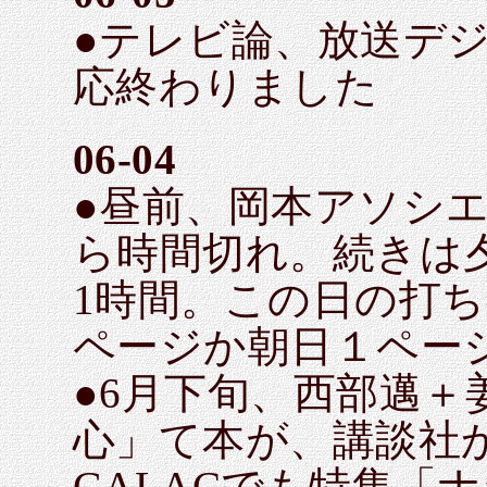
●テレビ論、放送デ
応終わりました
06-04
●昼前、岡本アソシエ
ら時間切れ。続きは
1時間。この日の打ち
ページか朝日１ペー
●6月下旬、西部邁＋
心」て本が、講談社
GALACでも特集「