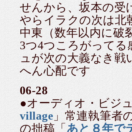
せんから、坂本の受
やらイラクの次は北
中東（数年以内に破
3つ4つころがって
ュが次の大義なき戦
へん心配です
06-28
●オーディオ・ビジ
village
」常連執筆者
の拙稿「
あと８年で