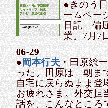
●きのう
────────
日録メモ風の更新情報
サイトマップ・検索
ームペー
テレビ／放送の索引
日記「偏
業。7月7
06-29
●
岡本行夫
・田原総
った。田原は「朝ま
自宅に戻らぬまま登
お疲れさま。外交担
話を、こんなところ