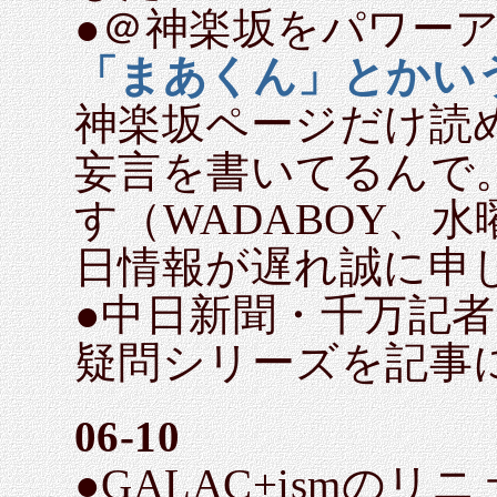
●＠神楽坂をパワーア
「まあくん」とかい
神楽坂ページだけ読
妄言を書いてるんで
す（WADABOY、
日情報が遅れ誠に申
●中日新聞・千万記
疑問シリーズを記事
06-10
●GALAC+ismの