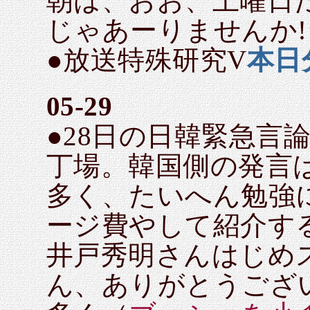
朝は、おお、土曜日
じゃあーりませんか!
●放送特殊研究V
本日
05-29
●28日の日韓緊急言
丁場。韓国側の発言
多く、たいへん勉強に
ージ費やして紹介す
井戸秀明さんはじめ
ん、ありがとうござ