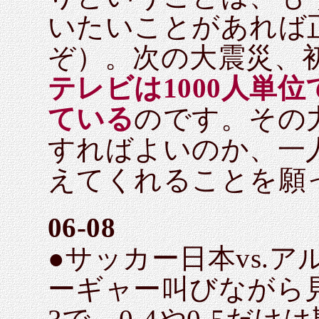
いたいことがあれば
ぞ）。次の大震災、
テレビは1000人単
ている
のです。その
すればよいのか、一
えてくれることを願
06-08
●サッカー日本vs.
ーギャー叫びながら見