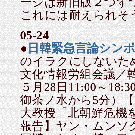
ージは新旧版２つず
これには耐えられそ
05-24
●
日韓緊急言論シン
のイラクにしないた
文化情報労組会議／
５月28日11:00～18:
御茶ノ水から5分）
大教授「北朝鮮危機
報告】ヤン・ムンソ