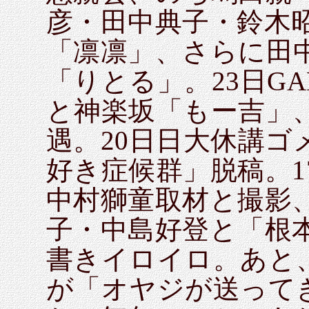
彦・田中典子・鈴木
「凛凛」、さらに田
「りとる」。23日GA
と神楽坂「もー吉」
遇。20日日大休講
好き症候群」脱稿。17
中村獅童取材と撮影、
子・中島好登と「根本
書きイロイロ。あと
が「オヤジが送って