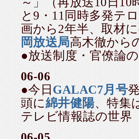
～」（再放送10日1
と9・11同時多発テ
画から2年半、取材
岡放送局
高木徹から
●放送制度・官僚論
06-06
●今日
GALAC7月号
頭に
綿井健陽
、特集
テレビ情報誌の世界
06-05