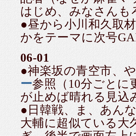
はじめ、みなさんも
●昼から小川和久取
かをテーマに次号GA
06-01
●神楽坂の青空市、
ー
参照（10分ごと
が止めば晴れる見込み
●日韓戦、ま、あん
大輔に超似ている大
ぎ。後半で画面左上