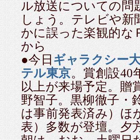
ル放送についての問
しょう。テレビや新
かに誤った楽観的な
から
●今日
ギャラクシー
テル東京
。賞創設40
以上が来場予定。贈
野智子。黒柳徹子・
は事前発表済み）ほ
表）多数が登壇。夕方