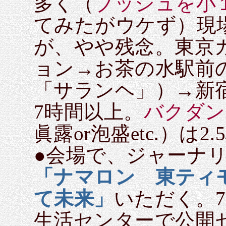
多く（
ブッシュを小
てみたがウケず）現
が、やや残念。東京
ョン→お茶の水駅前
「サランヘ」）→新
7時間以上。
バクダン
眞露or泡盛etc.）は
●会場で、ジャーナ
「ナマロン 東ティ
て未来」
いただく。7
生活センターで公開