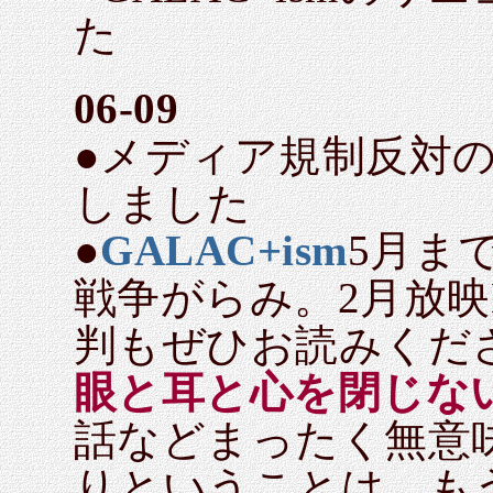
た
06-09
●メディア規制反対
しました
●
GALAC+ism
5月ま
戦争がらみ。2月放
判もぜひお読みくだ
眼と耳と心を閉じな
話などまったく無意
りということは、も