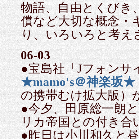
物語、自由とくびき
償など大切な概念・
り、いろいろと考え
06-03
●宝島社「Jフォンサイ
★mamo's＠神楽坂★
の携帯むけ拡大版）
●今夕、田原総一朗
リカ帝国との付き合
●昨日は小川和久と