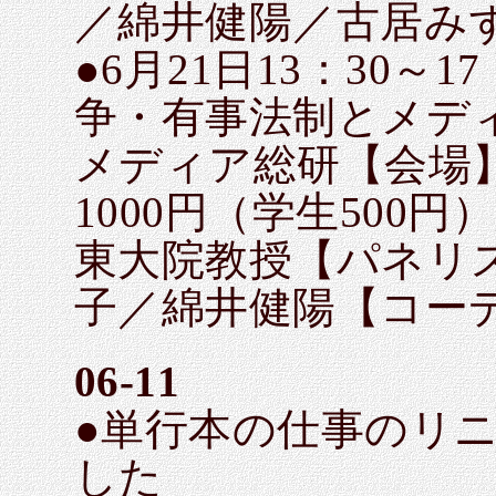
／綿井健陽／古居み
●6月21日13：30～
争・有事法制とメデ
メディア総研【会場
1000円（学生500
東大院教授【パネリ
子／綿井健陽【コー
06-11
●単行本の仕事のリ
した