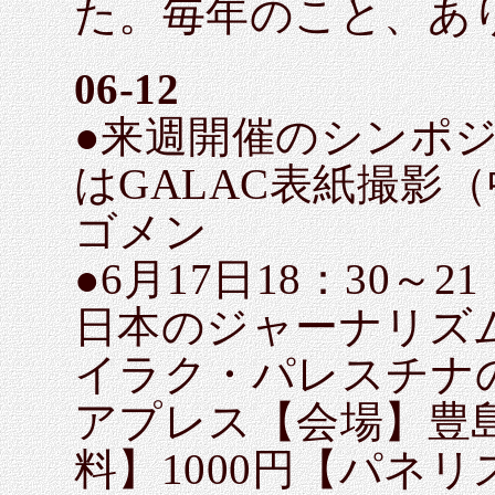
た。毎年のこと、あ
06-12
●来週開催のシンポジ
はGALAC表紙撮影
ゴメン
●6月17日18：30～
日本のジャーナリズ
イラク・パレスチナ
アプレス【会場】豊
料】1000円【パネ