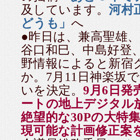
及しています。
河村
どうも」
へ
●昨日は、兼高聖雄
谷口和巳、中島好登
野情報によると新宿
か。7月11日神楽坂
いを決定。
9月6日発
ートの地上デジタル
絶望的な30Pの大特
現可能な計画修正案