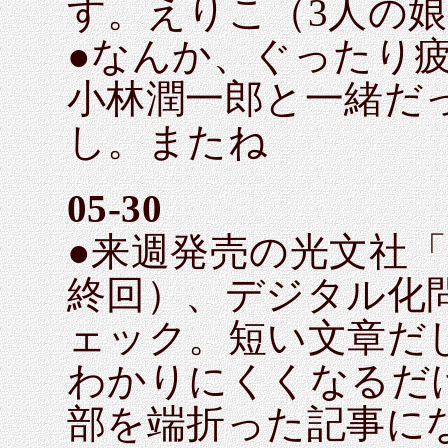
す。えりこ（3人の
●なんか、ぐったり
小林潤一郎と一緒だ
し。またね
05-30
●来週発売の光文社
終回）、デジタル化
ェック。短い文章だ
わかりにくくなるだ
部を端折った記事に