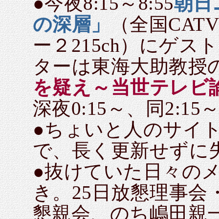
●今夜8:15～8:55
朝日
の深層」
（全国CAT
ー２215ch）にゲ
ターは東海大助教授
を疑え～当世テレビ
深夜0:15～、同2:1
●ちょいと人のサイ
で、長く更新せずに
●抜けていた日々のメ
き。25日放懇理事会
懇親会、のち嶋田親