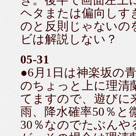
ヘタまたは偏向しす
のと反則じゃないの
ビは解説しない？
05-31
●6月1日は神楽坂の青
のちょっと上に理清
てますので、遊びに来
雨、降水確率50％と
30％なのでたぶん