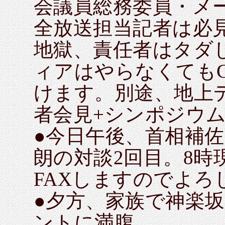
会議員総務委員・メ
全放送担当記者は必
地獄、責任者はタダ
ィアはやらなくてもG
けます。別途、地上
者会見+シンポジウ
●今日午後、首相補
朗の対談2回目。8時
FAXしますのでよろ
●夕方、家族で神楽
ントに満腹