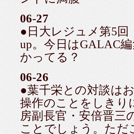
06-27
●日大レジュメ第5回
up。今日はGALA
かってる？
06-26
●葉千栄との対談は
操作のことをしきり
房副長官・安倍晋三
ことでしょう。ただ