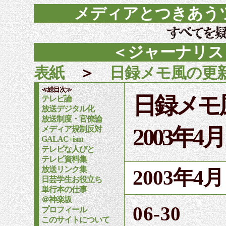
メディアとつきあう
＜ジャーナリス
表紙
＞
日録メモ風の更
≪総目次≫
日録メモ
テレビ論
放送デジタル化
放送制度・官僚論
2003年4
メディア規制反対
GALAC+ism
テレビな人びと
テレビ資料集
放送リンク集
2003年
日芸学生お役立ち
単行本の仕事
＠神楽坂
06-30
プロフィール
このサイトについて