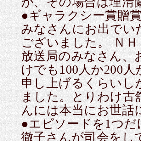
が、その場合は理清
●ギャラクシー賞贈
みなさんにお出でい
ございました。 Ｎ
放送局のみなさん、
けでも100人か20
申し上げるくらいし
ました。とりわけ古
んには本当にお世話
●エピソードを1つ
徹子さんが司会をして