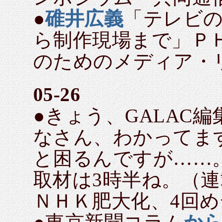
●
碓井広義
「テレビ
ら制作現場まで」Ｐ
のためのメディア・
05-26
●きょう、GALAC
なさん、わかってま
と困るんですが……
取材は3時半ね。（連
ＮＨＫ肥大化、4回