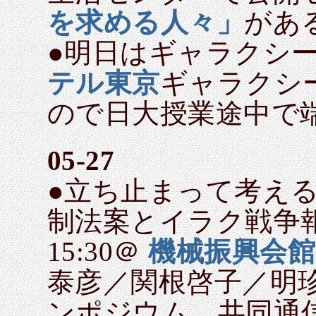
を求める人々」
があ
●明日はギャラクシ
テル東京
ギャラクシー
ので日大授業途中で
05-27
●立ち止まって考え
制法案とイラク戦争報道
15:30＠
機械振興会館
泰彦／関根啓子／明
ンポジウム 共同通