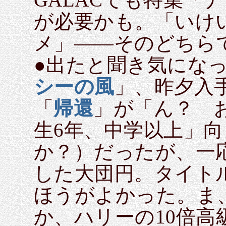
が必要かも。「いけ
メ」――そのどちら
●出たと聞き気にな
シーの風
」、昨夕入
「
帰還
」が「ん？ 
生6年、中学以上」
か？）だったが、一
した大団円。タイト
ほうがよかった。ま
か、ハリーの10倍