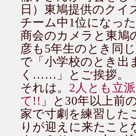
日）東鳩提供のクイ
チーム中1位になっ
商会のカメラと東鳩
彦も5年生のとき同
で「小学校のとき出
く……」とご挨拶。「
それは。
2人とも立
て!!
」と30年以上前
家で寸劇を練習した
りが迎えに来たこと