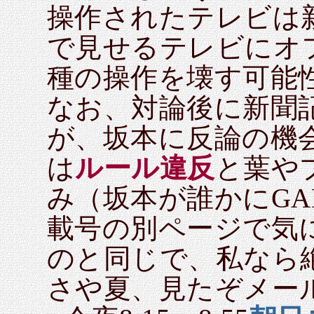
操作されたテレビは
で見せるテレビにオ
種の操作を壊す可能
なお、対論後に新聞
が、坂本に反論の機
は
ルール違反
と葉や
み（坂本が誰かにGA
載号の別ページで気
のと同じで、私なら
さや夏、見たぞメー