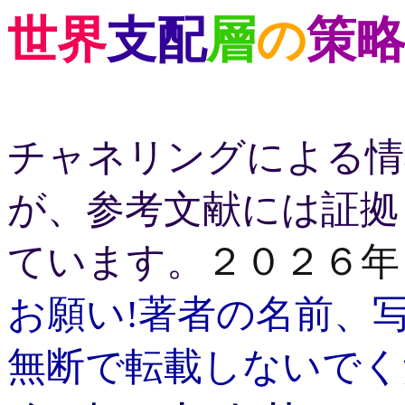
世
界
支配
層
の
策
チャネリングによる情
が、参考文献には証拠
ています。
２０２６年
お願い!著者の名前、
無断で転載しないでく