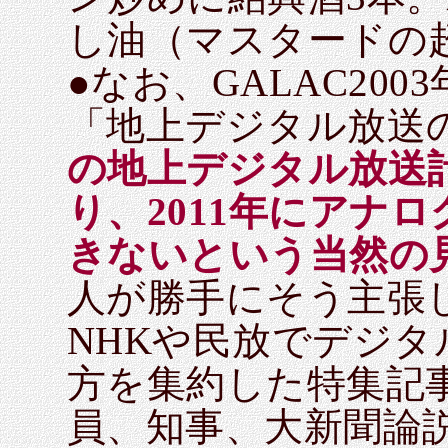
し油（マスタードの
●なお、GALAC20
「地上デジタル放送
の地上デジタル放送
り、2011年にアナ
きないという当然の
人が勝手にそう主張
NHKや民放でデジ
方を集約した特集記
員、知事、大新聞論