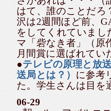
さがあれば・・・（
はて、誰のことだろ
沢は2週間ほど前、G
をしてくれていまし
マ「砦なき者」（原
月間賞に選ばれてい
●
テレビの原理と放
送局とは？）
に参考
た。学生さんは目を
06-29