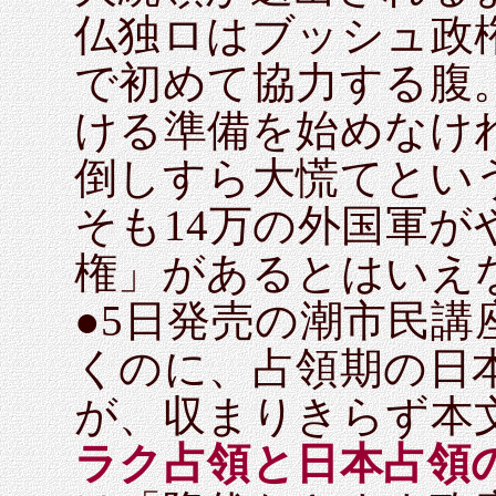
仏独ロはブッシュ政
で初めて協力する腹
ける準備を始めなけ
倒しすら大慌てとい
そも14万の外国軍
権」があるとはいえ
●5日発売の潮市民
くのに、占領期の日
が、収まりきらず本
ラク占領と日本占領