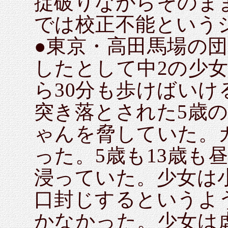
掟破りながらそのま
では校正不能という
●東京・高田馬場の
したとして中2の少女
ら30分も歩けばい
突き落とされた5歳
ゃんを脅していた。
った。5歳も13歳も
浸っていた。少女は
口封じするというよ
かなかった。少女は