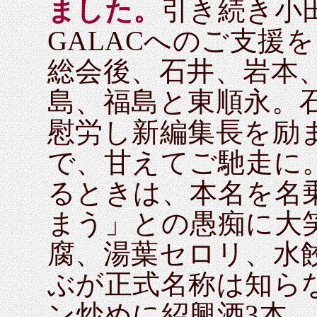
ました。
引き続き小
GALACへのご支援
総会後、石井、岩本
島、福島と東順永。
慰労し新編集長を励
で、甘えてご馳走に
るときは、本名を名
まう」との愚痴に大
腐、湯葉セロリ、水
ぶが正式名称は知ら
ン炒めに紹興酒3本