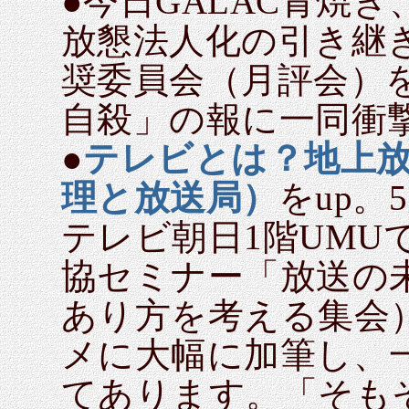
●今日GALAC青焼
放懇法人化の引き継
奨委員会（月評会）
自殺」の報に一同衝
●
テレビとは？地上
理と放送局）
をup。
テレビ朝日1階UMU
協セミナー「放送の
あり方を考える集会
メに大幅に加筆し、
てあります。「そも