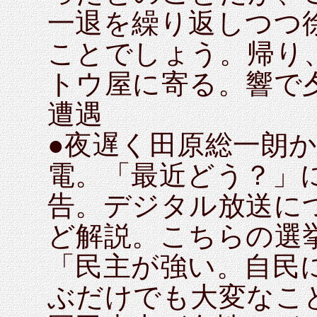
一退を繰り返しつつ
ことでしょう。帰り
トウ屋に寄る。響で
遭遇
●夜遅く田原総一朗
電。「最近どう？」に
告。デジタル放送に
ど解説。こちらの選
「民主が強い。自民
ぶだけでも大変なこ