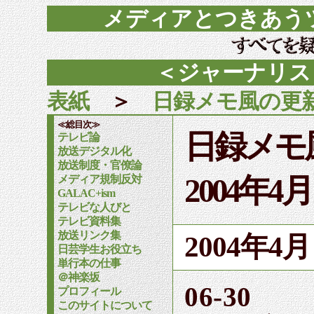
メディアとつきあう
＜ジャーナリス
表紙
＞
日録メモ風の更
≪総目次≫
日録メモ
テレビ論
放送デジタル化
放送制度・官僚論
2004年4
メディア規制反対
GALAC+ism
テレビな人びと
テレビ資料集
放送リンク集
2004年
日芸学生お役立ち
単行本の仕事
＠神楽坂
06-30
プロフィール
このサイトについて