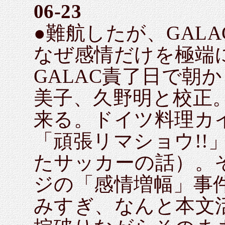
06-23
●難航したが、GAL
なぜ感情だけを極端
GALAC責了日で朝
美子、久野明と校正
来る。ドイツ料理カ
「頑張リマショウ!!
たサッカーの話）。
ジの「感情増幅」事
みすぎ、なんと本文