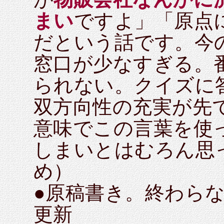
まい
ですよ」「原点
だという話です。今
窓口が少なすぎる。
られない。クイズに
双方向性の充実が先
意味でこの言葉を使
しまいとはむろん思
め）
●原稿書き。終わら
更新