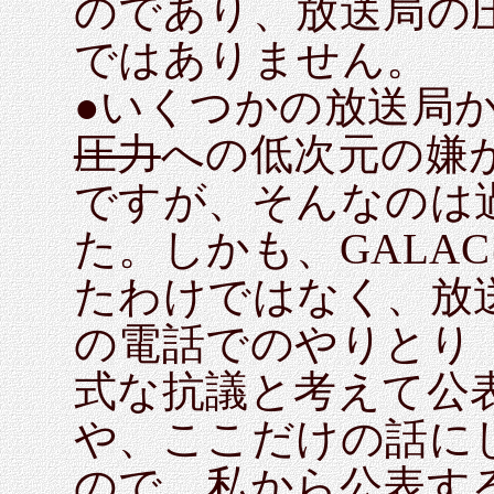
のであり、放送局の
ではありません。
●いくつかの放送局
圧力
への低次元の嫌
ですが、そんなのは
た。しかも、GALA
たわけではなく、放
の電話でのやりとり
式な抗議と考えて公
や、ここだけの話に
ので、私から公表す