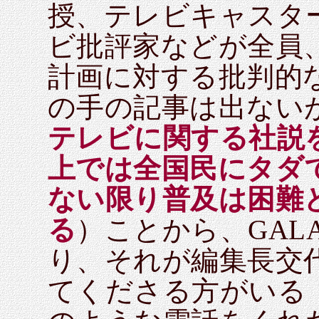
授、テレビキャスタ
ビ批評家などが全員
計画に対する批判的
の手の記事は出ない
テレビに関する社説を
上では全国民にタダ
ない限り普及は困難
る
）ことから、GAL
り、それが編集長交
てくださる方がいる