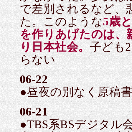
で差別されるなど、
た。このような
5歳
を作りあげたのは、
り日本社会。
子ども
らない
06-22
●昼夜の別なく原稿
06-21
●TBS系BSデジタル