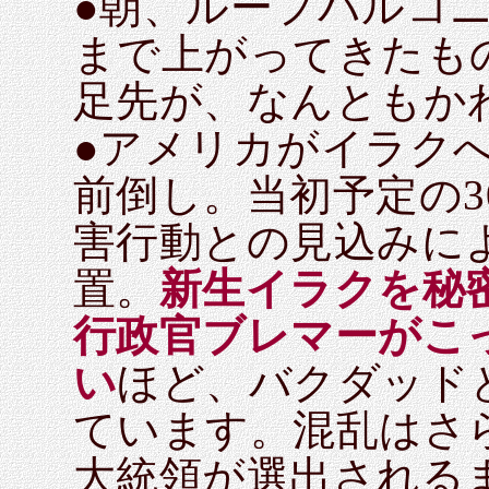
●朝、ルーフバルコ
まで上がってきたも
足先が、なんともか
●アメリカがイラクへ
前倒し。当初予定の3
害行動との見込みに
置。
新生イラクを秘
行政官ブレマーがこ
い
ほど、バクダッド
ています。混乱はさ
大統領が選出される