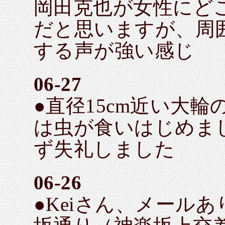
岡田克也が女性にど
だと思いますが、周
する声が強い感じ
06-27
●直径15cm近い大
は虫が食いはじめま
ず失礼しました
06-26
●Keiさん、メールあ