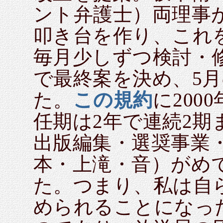
ント弁護士）両理事
叩き台を作り、これを
毎月少しずつ検討・修
で最終案を決め、5
た。
この規約
に200
任期は2年で連続2
出版編集・選奨事業
本・上滝・音）がめ
た。つまり、私は自
められることになっ