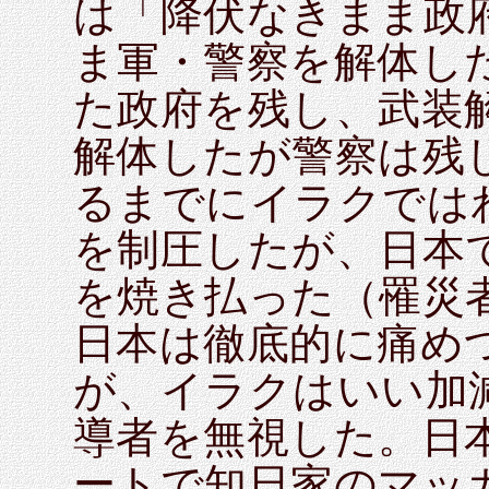
は「降伏なきまま政
ま軍・警察を解体し
た政府を残し、武装
解体したが警察は残
るまでにイラクでは
を制圧したが、日本
を焼き払った（罹災者1
日本は徹底的に痛め
が、イラクはいい加
導者を無視した。日
ートで知日家のマッ