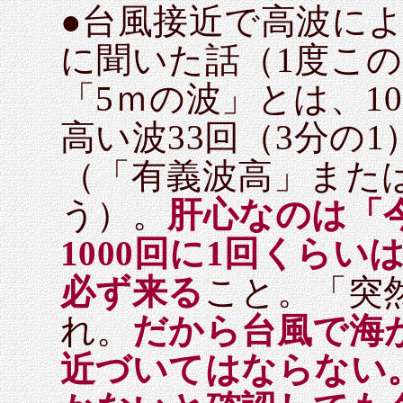
●台風接近で高波に
に聞いた話（1度こ
「5ｍの波」とは、1
高い波33回（3分の
（「有義波高」または
う）。
肝心なのは「
1000回に1回くらい
必ず来る
こと。「突
れ。
だから台風で海
近づいてはならない