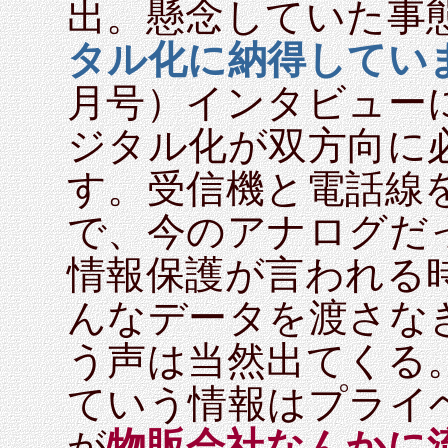
出。懸念していた事
タル化に納得してい
月号）インタビュー
ジタル化が双方向に
す。受信機と電話線
で、今のアナログだ
情報保護が言われる
んなデータを渡さな
う声は当然出てくる
ていう情報はプライ
が
物販会社なんかに