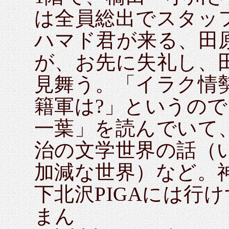
は全員総出でスタッ
ハマド君が来る、田
が、お先に失礼し、
見舞う。「イラク情
籍軍は?」というの
一葉」を読んでいて
治の文学世界の話（
加減な世界）など。神
下北沢PIGAには行
まん