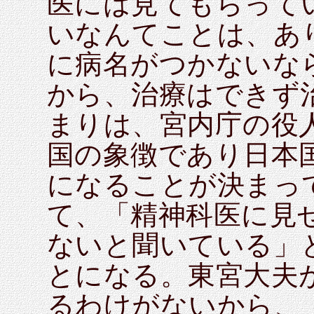
医には見てもらって
いなんてことは、あ
に病名がつかないな
から、治療はできず
まりは、宮内庁の役
国の象徴であり日本
になることが決まっ
て、「精神科医に見
ないと聞いている」
とになる。東宮大夫
るわけがないから、