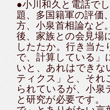
●小川和久と電話で
題、多国籍軍の評価
方、小泉首相論など
後、家族との会見場
したたか。行き当た
で、計算している」
いと、あれはできな
ティクス」と、それ
られているが、小泉
と研究が必要です。
で」とありがたい言