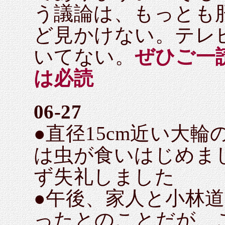
う議論は、もっとも
ど見かけない。テレ
いてない。
ぜひご一
は必読
06-27
●直径15cm近い大
は虫が食いはじめま
ず失礼しました
●午後、家人と小林
ったとのことだが、