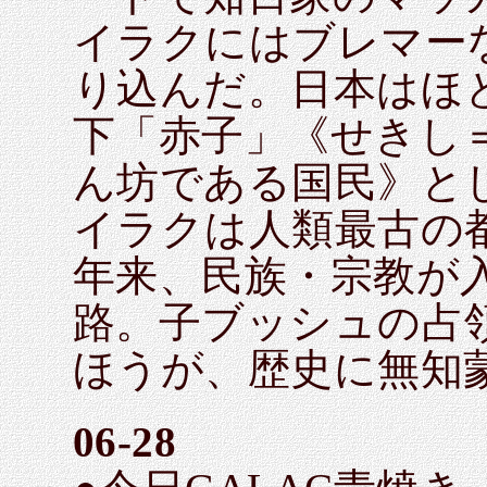
イラクにはブレマー
り込んだ。日本はほ
下「赤子」《せきし
ん坊である国民》と
イラクは人類最古の
年来、民族・宗教が
路。子ブッシュの占
ほうが、歴史に無知
06-28