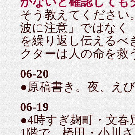
かないと確認しても
そう教えてください
波に注意」ではなく
を繰り返し伝えるべ
クターは人の命を救
06-20
●原稿書き。夜、え
06-19
●4時すぎ麹町・文
1階で、橋田・小川