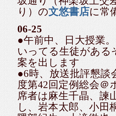
坂通り（神楽坂上交
り）の
文悠書店
に常
06-25
●午前中、日大授業
いってる生徒がある
案を出します
●6時、放送批評懇談
度第42回定例総会
席者は麻生千晶、諫
し、岩本太郎、小田