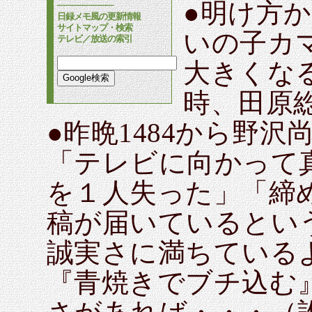
●明け方か
────────
日録メモ風の更新情報
サイトマップ・検索
いの子カ
テレビ／放送の索引
大きくな
時、田原
●昨晩1484から野
「テレビに向かって
を１人失った」「締
稿が届いているとい
誠実さに満ちている
『青焼きでブチ込む