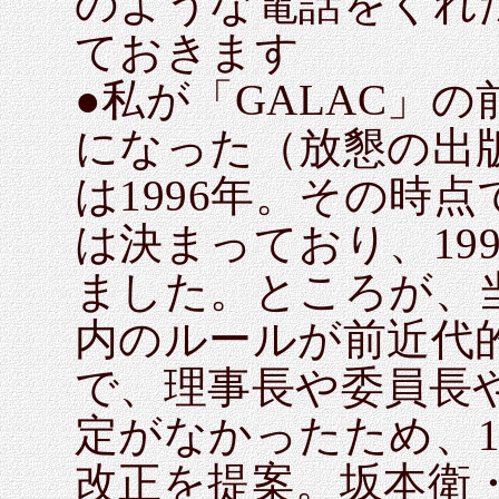
のような電話をくれ
ておきます
●私が「GALAC」
になった（放懇の出
は1996年。その時
は決まっており、199
ました。ところが、
内のルールが前近代
で、理事長や委員長
定がなかったため、1
改正を提案。坂本衛