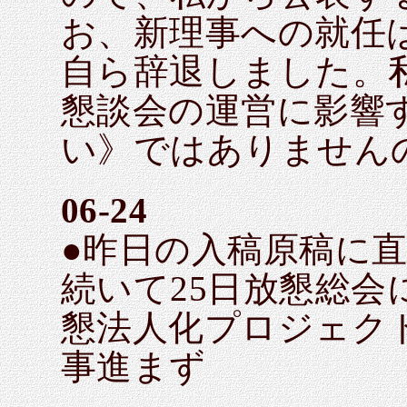
お、新理事への就任
自ら辞退しました。
懇談会の運営に影響
い》ではありません
06-24
●昨日の入稿原稿に
続いて25日放懇総会
懇法人化プロジェク
事進まず