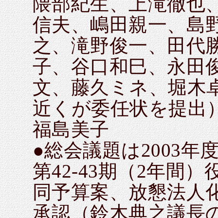
隈部紀生、上滝徹也
信夫、嶋田親一、島
之、滝野俊一、田代
子、谷口和巳、永田
文、藤久ミネ、堀木卓
近くが委任状を提出
福島美子
●総会議題は2003
第42-43期（2年間
同予算案、放懇法人
承認（鈴木典之議長