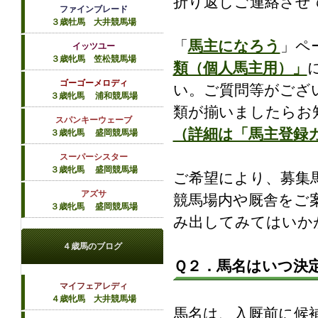
折り返しご連絡さ
ファインブレード
３歳牡馬 大井競馬場
「
馬主になろう
」ペ
イッツユー
３歳牝馬 笠松競馬場
類（個人馬主用）」
ゴーゴーメロディ
い。ご質問等がござ
３歳牝馬 浦和競馬場
類が揃いましたらお
スパンキーウェーブ
（詳細は「馬主登録
３歳牝馬 盛岡競馬場
スーパーシスター
３歳牝馬 盛岡競馬場
ご希望により、募集
アズサ
競馬場内や厩舎をご
３歳牝馬 盛岡競馬場
み出してみてはいか
４歳馬のブログ
Ｑ２．馬名はいつ決
マイフェアレディ
４歳牝馬 大井競馬場
馬名は、入厩前に候