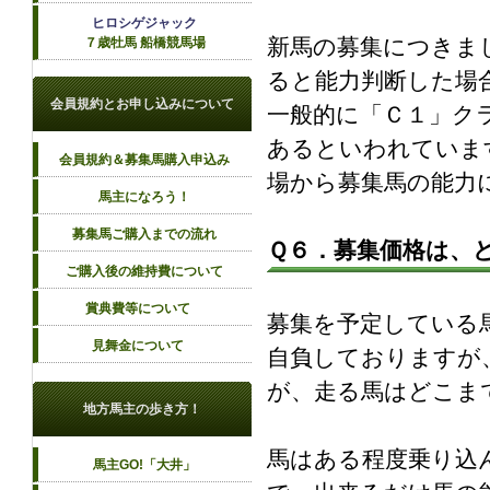
ヒロシゲジャック
新馬の募集につきま
７歳牡馬 船橋競馬場
ると能力判断した場
会員規約とお申し込みについて
一般的に「Ｃ１」ク
あるといわれていま
会員規約＆募集馬購入申込み
場から募集馬の能力
馬主になろう！
募集馬ご購入までの流れ
Ｑ６．募集価格は、
ご購入後の維持費について
賞典費等について
募集を予定している
見舞金について
自負しておりますが
が、走る馬はどこま
地方馬主の歩き方！
馬はある程度乗り込
馬主GO!「大井」