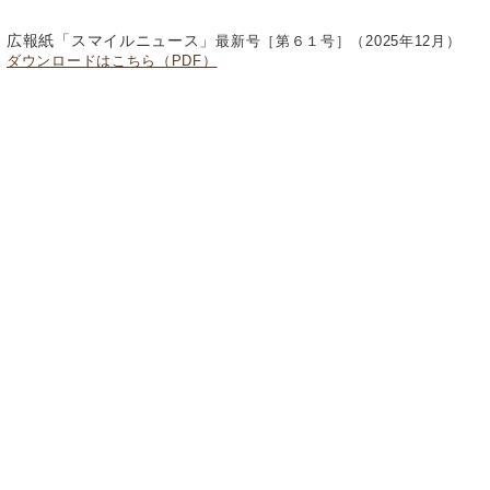
競技チアプログラムとして活動スタートしました。
広報紙「スマイルニュース」
最新号［第６１号］（2025年12月）
ダウンロードはこちら（PDF）
紹介ページはコチラ
◆◆2026年2月には、千葉市カルチャープログラム（文化プログ
ラム）が活動スタート◆◆
(2026.01.06)
しばらくお休みしていた千葉市英会話プログラムが、この度カル
チャープログラムとして新たに活動スタートします。