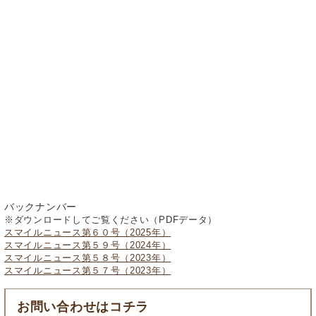
紹介ページはコチラ
（注）アスリートの方は、文化プログラムだけ参加することはで
きません。千葉県内のスポーツプログラムに参加している方に限
ります。
興味をもたれた方は、お気軽に見学・連絡ください。
◆◆2026年1月より、君津市フライングディスクプログラムが活
動スタート◆◆
(2025.12.29)
2025年に体験会を実施し、この度フライングディスクプログラム
を新規立ち上げる運びとなりました。
バックナンバー
※ダウンロードしてご覧ください（PDFデータ）
スマイルニュース第６０号（2025年）
スマイルニュース第５９号（2024年）
スマイルニュース第５８号（2023年）
スマイルニュース第５７号（2023年）
紹介ページはコチラ
お問い合わせはコチラ