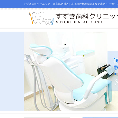
すずき歯科クリニック 東京都品川区｜京浜急行新馬場駅より徒歩3分｜一般・