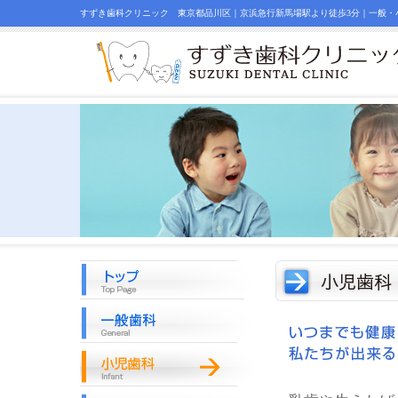
すずき歯科クリニック 東京都品川区｜京浜急行新馬場駅より徒歩3分｜一般・