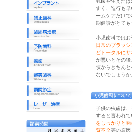
乳歯や生えたば
すく、進行も早
ームケアだけで
期健診がとても
小児歯科ではお
日常のブラッシ
どトータルにサ
が悪いとその後
頃からきちんと
ないでしょうか
子供の虫歯は、
すると言われて
をしっかりと噛
育不全
等の原因