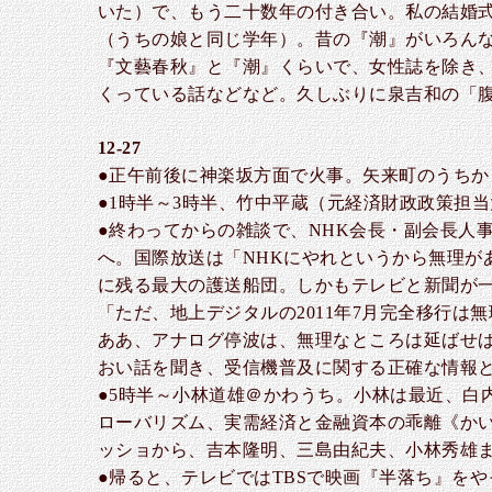
いた）で、もう二十数年の付き合い。私の結婚
（うちの娘と同じ学年）。昔の『潮』がいろんな
『文藝春秋』と『潮』くらいで、女性誌を除き、
くっている話などなど。久しぶりに泉吉和の「
12-27
●正午前後に神楽坂方面で火事。矢来町のうち
●1時半～3時半、竹中平蔵（元経済財政政策担
●終わってからの雑談で、NHK会長・副会長人
へ。国際放送は「NHKにやれというから無理が
に残る最大の護送船団。しかもテレビと新聞が
「ただ、地上デジタルの2011年7月完全移行
ああ、アナログ停波は、無理なところは延ばせば
おい話を聞き、受信機普及に関する正確な情報と
●5時半～小林道雄＠かわうち。小林は最近、白
ローバリズム、実需経済と金融資本の乖離《か
ッショから、吉本隆明、三島由紀夫、小林秀雄
●帰ると、テレビではTBSで映画『半落ち』を