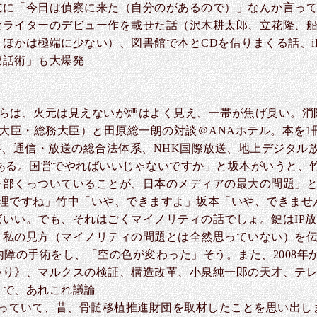
式に「今日は偵察に来た（自分のがあるので）」なんか言って
ライターのデビュー作を載せた話（沢木耕太郎、立花隆、船
ほかは極端に少ない）、図書館で本とCDを借りまくる話、iP
腹話術」も大爆発
からは、火元は見えないが煙はよく見え、一帯が焦げ臭い。消
当大臣・総務大臣）と田原総一朗の対談＠ANAホテル。本を1
事、通信・放送の総合法体系、NHK国際放送、地上デジタル
ある。国営でやればいいじゃないですか」と坂本がいうと、
一部くっついていることが、日本のメディアの最大の問題」
は無理ですね」竹中「いや、できますよ」坂本「いや、でき
いい。でも、それはごくマイノリティの話でしょ。鍵はIP放
私の見方（マイノリティの問題とは全然思っていない）を伝
内障の手術をし、「空の色が変わった」そう。また、2008
いり》、マルクスの検証、構造改革、小泉純一郎の天才、テレ
まで、あれこれ議論
やっていて、昔、骨髄移植推進財団を取材したことを思い出しま