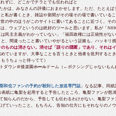
忘れずに、どこかでチラとでも伝わればと
ったかは、みなさんの評価におまかせします。ただ、たとえば
と私が書くとき、雑誌や新聞がその場その場で書いているこ
、世の中のほうがこのサイトに書いてあることに近づく。その
は、ウェブというのは絶好のツールと思います。私が「NHK経
三は民主主義がわかっていない」「福田政権には正統性がな
こと、間違ったこと書いていやがるという証拠も、ハッキリ
そのものは消さない。消せば「誤りの隠匿」であり、それは
認めていますが、大事なことを言うときと他者を批判すると
、もうちょっと待ってて）
トダウン＠後楽園
ホール
ドーム（←ボクシングじゃないもん
梨和也ファンの予約が殺到した放送専門誌
」なる記事。同紙
号の表紙に亀梨を起用すると予告したところ、亀梨ファンが怒
んて知らんのだから、予告しても伝わるわけがない。亀梨フ
広げていったこと。もちろん、告知の仕方にもそれなりのノ