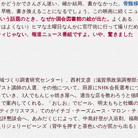
くかどうかでさんざん迷い、確か結局、書かなかった。
骨髄移
早晩、書き換えることになるでしょう。この映画に続くニュ
という話題のとき、なぜか国会図書館の絵が出た。
よくある、
ンはよくない）ヒマな土曜日なんかに官庁街に行って撮りだ
ティじゃない、報道ニュース番組ですよ。いや、驚きました
地域づくり調査研究センター）、西村文彦（滋賀県政策調整
スト講師の人選、その他について。田原にNHK会長選考に
っていき、3人でもんじゃ焼き屋へ。適当な店を教わろうと佃
まで案内してくれる。「おしお」でビール、明太もちと牡蠣
ーティクリスマス」てのがイチゴ・チーズムース・マロン・チ
批評懇談会へ。あみだくじによって、中島好登が入浴剤、福
入りジェリービーンズ（背中を押すと茶色いのが尻から出る