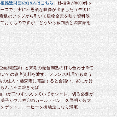
植推進財団のQ&Aはこちら
。移植例が8000件を
ースで、実に不思議な映像が出ました（午後11
看板のアップから引いて建物全景を映す資料映
めておくものですが、どうやら裁判所と図書館を
部企画調整課）と来期の琵琶湖塾の打ち合わせ＠佃
ついての参考資料を渡す。フランス料理でも食う
島の住人・藤森隆に電話すると会議中。家にかけ
のもんじゃに焼きそば
ョコが二つずつ入っていてオシャレ。切る必要が
島美子がマル福印のガール・ペン、久野明が超大
）をゲット。コーヒーを御馳走になり帰宅