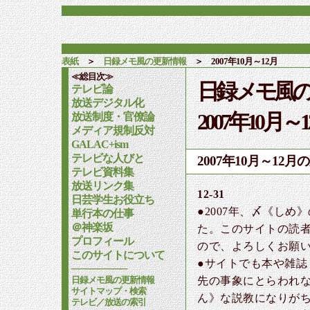
表紙
＞
日録メモ風の更新情報
＞ 2007年10月～12月
≪総目次≫
日録メモ風
テレビ論
放送デジタル化
2007年10月～
放送制度・官僚論
メディア規制反対
GALAC+ism
テレビな人びと
2007年10月～12
テレビ資料集
放送リンク集
12-31
日芸学生お役立ち
●2007年、〆《し
単行本の仕事
＠神楽坂
た。このサイトの読者
プロフィール
ので、よろしくお願
このサイトについて
●サイトでも本や雑
────────
先の事象にとらわれ
日録メモ風の更新情報
サイトマップ・検索
ん》な説教になりが
テレビ／放送の索引