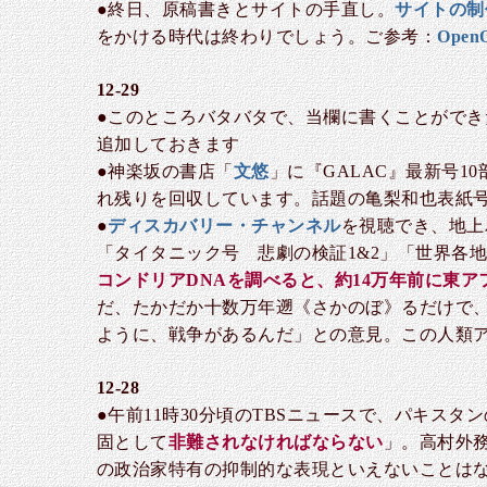
●終日、原稿書きとサイトの手直し。
サイトの制
をかける時代は終わりでしょう。ご参考：
Ope
12-29
●このところバタバタで、当欄に書くことができ
追加しておきます
●神楽坂の書店「
文悠
」に『GALAC』最新号
れ残りを回収しています。話題の亀梨和也表紙
●
ディスカバリー・チャンネル
を視聴でき、地上
「タイタニック号 悲劇の検証1&2」「世界各地
コンドリアDNAを調べると、約14万年前に東
だ、たかだか十数万年遡《さかのぼ》るだけで
ように、戦争があるんだ」との意見。この人類
12-28
●午前11時30分頃のTBSニュースで、パキ
固として
非難されなければならない
」。高村外
の政治家特有の抑制的な表現といえないことは