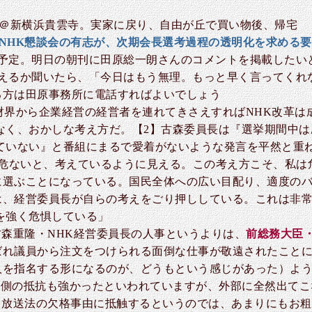
参＠新横浜貴雲寺。実家に戻り、自由が丘で買い物後、帰宅
NHK懇談会の有志が、次期会長選考過程の透明化を求める要
く予定。明日の朝刊に田原総一朗さんのコメントを掲載したい
会えるか聞いたら、「今日はもう無理。もっと早く言ってくれ
る方は田原事務所に電話すればよいでしょう
財界から企業経営の経営者を連れてきさえすればNHK改革は
なく、おかしな考え方だ。【2】古森委員長は『選挙期間中
ていない』と番組にまるで愛着がないような発言を平然と重
は危ないと、考えているように見える。この考え方こそ、私は
に選ぶことになっている。国民全体への広い目配り、適度の
、経営委員長が自らの考えをごり押ししている。これは非常
を強く危惧している」
古森重隆・NHK経営委員長の人事というよりは、
前総務大臣
ばれ議員から注文をつけられる面倒な仕事が敬遠されたこと
人を指名する形になるのが、どうもという感じがあった）よ
HK側の抵抗も強かったといわれていますが、外部に全然出て
、放送法の欠格事由に抵触するというのでは、あまりにもお