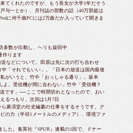
来てくれたのですが、もう長女が大学1年だそう
戸与一とか）、月刊誌の部数の話（40万部超は
odに何千曲PCには2万曲だか入っていて聞きま
防多数が出動し、ヘリも旋回中
冊作ります
放送などについて。田原は先に次の打ち合わせ
竹中「それでもいい」。「日本の放送は国内最後
と私がいうと、竹中「おっしゃる通り」。坂本
ませんよ。受信機が間に合わない」竹中「受信機？
送です」──ここで時間切れとなったので、おい
えるつもり。次回は1月7日
年から廣済堂の社史編纂の仕事をするそうです。グ
ビの力（半径1メートルのメディア）、環境ファ
した。集英社『SPUR』連載の1回で、ドナー