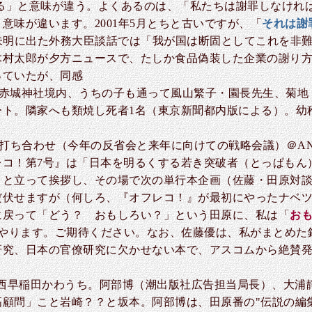
する」と意味が違う。よくあるのは、「私たちは謝罪しなけれ
意味が違います。2001年5月とちと古いですが、「
それは謝
日未明に出た外務大臣談話では「我が国は断固としてこれを非
木村太郎が夕方ニュースで、たしか食品偽装した企業の謝り
っていたが、同感
は赤城神社境内、うちの子も通って風山繁子・園長先生、菊地
ート。隣家へも類焼し死者1名（東京新聞都内版による）。幼
か打ち合わせ（今年の反省会と来年に向けての戦略会議）＠A
レコ！第7号』は「日本を明るくする若き突破者（とっぱもん
ロと立って挨拶し、その場で次の単行本企画（佐藤・田原対
だ伏せますが（何しろ、『オフレコ！』が最初にやったナベ
に戻って「どう？ おもしろい？」という田原に、私は「
おも
をやります。ご期待ください。なお、佐藤優は、私がまとめ
研究、日本の官僚研究に欠かせない本で、アスコムから絶賛
＠西早稲田かわうち。阿部博（潮出版社広告担当局長）、大浦
顧問」こと岩崎？？と坂本。阿部博は、田原番の"伝説の編集