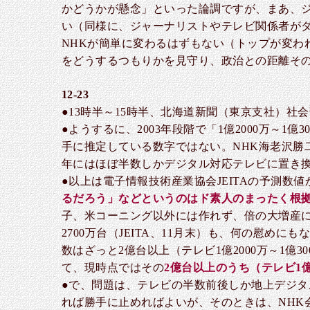
かどうかが懸念」といった論調ですが、まあ、
い（同様に、ジャーナリストやテレビ関係者が
NHKが簡単に変わるはずもない（トップが変わ
をどうするつもりかを見守り、政治との距離そ
12-23
●13時半～15時半、北海道新聞（東京支社）
●ようするに、2003年段階で「1億2000万～1億
手に推定している数字ではない。NHK海老沢勝
年にはほぼ半数しかデジタル対応テレビに置き
●以上は電子情報技術産業協会JEITAの予測数
るだろう」などというのはド素人のまったく根
子、米コーニング以外には作れず、倍の大増産
2700万台（JEITA、11月末）も、何の慰め
数はざっと2億台以上（テレビ1億2000万～1億
て、現時点ではその
2億台以上のうち（テレビ1
●で、問題は、テレビの半数前後しか地上デジタ
れば勝手に止めればよいが、そのときは、NHK