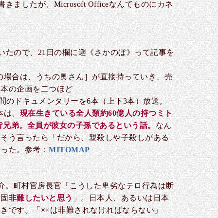
が、Microsoft Officeなんてものにカネ
いたので、21日の欄に遡《さかのぼ》って記事を
くの場合は、うちの奥さん］が直接持っていき、売
。本の企画を二つほど
時間のドキュメンタリーを6本（上下3本）放送。
本は、
現在生きている全人類約60億人の持つミト
皆兄弟。全員が彼女の子孫であるという話。
なん
にそう言ったら「だから、親殺しや子殺しがある
いった。参考：
MITOMAP
紹介。町村官房長官「こうした卑劣なテロ行為は断
断固
非難したいと思う
」。日本人、あるいは日本
きです。「××は非難されなければならない」