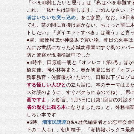
「××を非難したいと思う」は「私は××を非難
これ、「私たちは謝罪します。ごめんなさい」と
者はいちいち突っ込め
」をご参照。なお、28
ても、茶の間に直接は届かない。ちょっと前に
トしたい』『ダイエットすべき』は違う」と言
●昼、郵便局ほか神楽坂で買い物。昨日の火事
んにお世話になった赤城幼稚園のすぐ奥のアパ
防と警察が現場検証中でした
●4時半、田原総一朗と『オフレコ！第6号』ほ
橋克佳、同小林英史と。春か初夏に出す『オフ
務事務官・佐藤優がいたので、田原以下ゾロゾ
する怪しい人びと
の立ち話に。本のテーマはま
ス対談のように、すぐパクられるのでね）、席
画ですよ
」と断言。1月5日には第1回目の対談
省の歴史に残る本
になりましたね」と。外務省
しろい本です
●6時、
潮市民講座
Q&A歴代編集者との忘年会
下の二人も）、朝川桂子、「潮情報ボックス最高