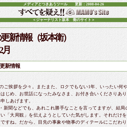
メディアとつきあうツール
更新：2008-04-26
＜ジャーナリスト坂本 衛のサイト＞
の更新情報（坂本衛）
12月
月の更新情報
め》のご挨拶を少々。またまた、ロクでもない1年、いったい何
はじめ、お世話になったみなさま、お付き合いくださりありが
い申しあげます。
誌・新聞などでも、あれこれ勝手なことを言ってますが、結局
ない「大局観」を伝えようとしていた気がします。それだけを
ちですね。だから、目先の事象や物事のディテールにこだわり