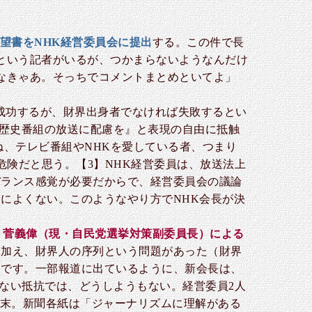
望書をNHK経営委員会に提出
する。この件で長
という記者がいるが、つかまらないようなんだけ
なきゃあ。そっちでコメントまとめといてよ」
成功するが、財界出身者でなければ失敗するとい
は歴史番組の放送に配慮を』と表現の自由に抵触
ね、テレビ番組やNHKを愛している者、つまり
危険だと思う。【3】NHK経営委員は、放送法上
バランス感覚が必要だからで、経営委員会の議論
によくない。このようなやり方でNHK会長が決
・菅義偉（現・自民党選挙対策副委員長）による
に加え、財界人の序列という問題があった（財界
うです。一部報道に出ているように、新会長は、
こない抵抗では、どうしようもない。経営委員2人
粗末。新聞各紙は「ジャーナリズムに理解がある