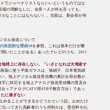
ダメでジャーナリストならいいというものではな
現場の理解なしに、会長一人が何を言っても、
バカなことにはならない）。当面は、新会長が何
デジタル放送について
の決定的な理由10
を参照。これは坂本だけが勝
聞いたことがある）あったテレビのうち、2011
は地球上に存在しない。「いざとなれば大増産す
の画面に使う平面ガラスは、旭硝子、日本電気硝
ない。地上デジタル放送受信機の累計出荷台数が
この数字に対応する地上アナログ放送受信機の普及台
千万台＋アナログCATV用STB千数百万台）であっ
ったに過ぎない
を止めることができるかどうかという話。止めたけ
めに払ってきた高齢者のうち何割かは、受信料を払