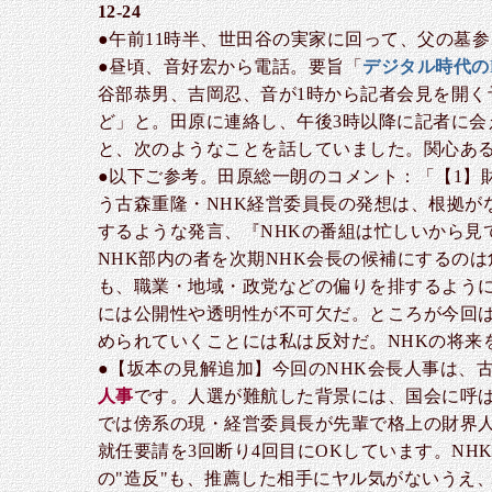
12-24
●午前11時半、世田谷の実家に回って、父の墓
●昼頃、音好宏から電話。要旨「
デジタル時代の
谷部恭男、吉岡忍、音が1時から記者会見を開
ど」と。田原に連絡し、午後3時以降に記者に
と、次のようなことを話していました。関心あ
●以下ご参考。田原総一朗のコメント：「【1】
う古森重隆・NHK経営委員長の発想は、根拠が
するような発言、『NHKの番組は忙しいから見
NHK部内の者を次期NHK会長の候補にするの
も、職業・地域・政党などの偏りを排するよう
には公開性や透明性が不可欠だ。ところが今回は
められていくことには私は反対だ。NHKの将来
●【坂本の見解追加】今回のNHK会長人事は、
人事
です。人選が難航した背景には、国会に呼
では傍系の現・経営委員長が先輩で格上の財界
就任要請を3回断り4回目にOKしています。N
の"造反"も、推薦した相手にヤル気がないうえ