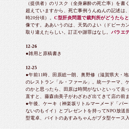
（提供者）のリスク（全身麻酔の死亡率）を書
超えていますから、死亡事例うんぬんの記述は、
時20分頃）。
C型肝炎問題で裁判所がどうたら
像です。ああいうのは、天気のよい（ドピーカ
取り違えたらしい。訂正や謝罪はなし。
バラエ
12-26
●雑用と原稿書き
12-25
●午前11時、田原総一朗、奥野修（滋賀県大・
のレストラン「ル・ファール」。統一テーマ、ゲ
のかと思ったら、田原は時間がないといって去
直すと、藤森由美子がわざわざ出てきて店の前
●午後、ケーキ（神楽坂リトルマーメード「パ
ないのもイイ）とプレゼントを持ってNPO放送
型電卓、バイトのあすみちゃんがブタ型ケース