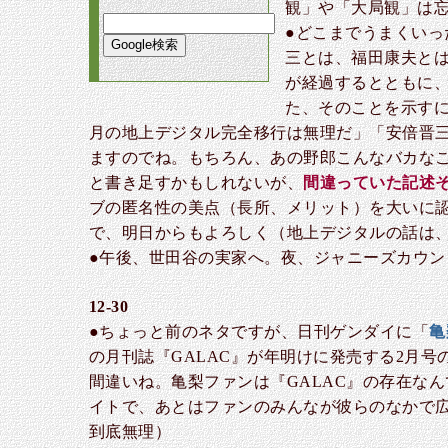
観」や「大局観」は
●どこまでうまくい
三とは、福田康夫とは
が経過するとともに
た、そのことを示すに
月の地上デジタル完全移行は無理だ」「安倍晋
ますのでね。もちろん、あの野郎こんなバカな
と書き足すかもしれないが、
間違っていた記述
ブの匿名性の美点（長所、メリット）を大いに
で、明日からもよろしく（地上デジタルの話は
●午後、世田谷の実家へ。夜、ジャニーズカウン
12-30
●ちょっと前のネタですが、日刊ゲンダイに「
亀
の月刊誌『GALAC』が年明けに発売する2月
間違いね。亀梨ファンは『GALAC』の存在な
イトで、あとはファンのみんなが彼らのなかで
到底無理）