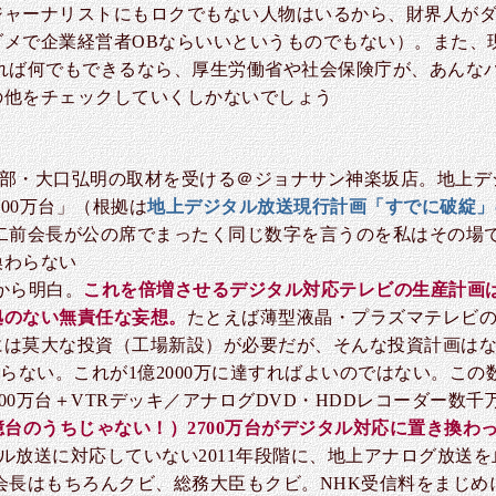
ジャーナリストにもロクでもない人物はいるから、財界人が
ダメで企業経営者OBならいいというものでもない）。また、
れば何でもできるなら、厚生労働省や社会保険庁が、あんな
の他をチェックしていくしかないでしょう
社会部・大口弘明の取材を受ける＠ジョナサン神楽坂店。地上
3000万台」（根拠は
地上デジタル放送現行計画「すでに破綻」
二前会長が公の席でまったく同じ数字を言うのを私はその場で
換わらない
値から明白。
これを倍増させるデジタル対応テレビの生産計画
拠のない無責任な妄想。
たとえば薄型液晶・プラズマテレビ
には莫大な投資（工場新設）が必要だが、そんな投資計画は
にもならない。これが1億2000万に達すればよいのではない。
3000万台＋VTRデッキ／アナログDVD・HDDレコーダー数
億台のうちじゃない！）2700万台がデジタル対応に置き換わ
ル放送に対応していない2011年段階に、地上アナログ放送
会長はもちろんクビ、総務大臣もクビ。NHK受信料をまじ