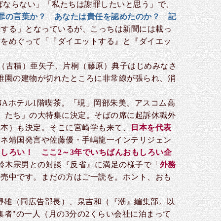
ばならない」「私たちは謝罪したいと思う」で、
罪の言葉か？ あなたは責任を認めたのか？ 記
難する」となっているが、こっちは新聞には載っ
方をめぐって「『ダイエットする』と『ダイエッ
（古積）亜矢子、片桐（藤原）典子はじめみなさ
稚園の建物が切れたところに非常線が張られ、消
NAホテル1階喫茶。「現」岡部朱美、アスコム高
）たち」の大特集に決定。そばの席に起訴休職外
談本）も決定。そこに宮崎学も来て、
日本を代表
ツネ靖国発言や佐藤優・手嶋龍一インテリジェン
しろい！ ここ2～3年でいちばんおもしろい企
た鈴木宗男との対談『反省』に満足の様子で「
外務
発売中です。まだの方はご一読を。ホント、おも
靜雄（同広告部長）、泉吉和（『潮』編集部。以
者"の一人（月の3分の2くらい会社に泊まって