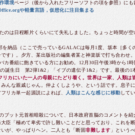
作環境
ページ（後から入れたフリーソフトの項を参照）にも書きました
nOffice.orgや軽量言語，仮想化に注目集まる
たのは日程断片くらいにて失礼しました。ちょっと時間が空
10部を納品（ここで売っているGALACは毎月1度、坂本［多
号です）。夕方、某出版社の編集者某と神楽坂で打ち合わせ
バカ番組に飽きている方にお勧め。12月30日午後3時から1
の誕生日 第2弾1&2」「イブの遺伝子1&2」です。最後の1
アフリカにいた一人の母親にたどり着く。世界は一家、人類は
、みんな親戚じゃん。仲よくしようや、という話です。息子
アフリカ単一起源説によれば、
人類はこんな感じに移動
して
スタンのブット元首相暗殺について、日本政府首脳のコメントを
務大臣「極めて卑劣で許し難いことだと思っており、これを
ないが、やっぱりヘン。二人とも「断固
非難します
」というべ