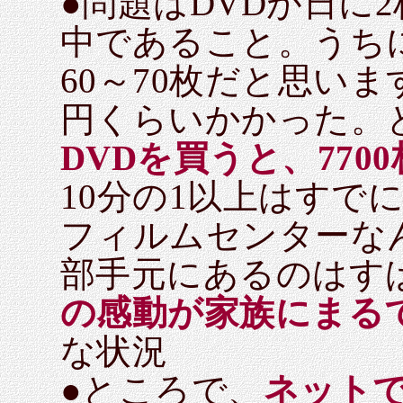
●問題はDVDが日に
中であること。うち
60～70枚だと思い
円くらいかかった。
DVDを買うと、7700
10分の1以上はすで
フィルムセンターな
部手元にあるのはす
の感動が家族にまる
な状況
●ところで、
ネット