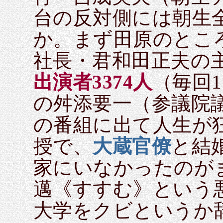
台の反対側には朝生
か。まず田原のとこ
社長・君和田正夫の
出演者3374人
（毎回1
の舛添要一（参議院
の番組に出て人生が狂
授で、
大蔵官僚
と結
家にいなかったのが
邁《すすむ》という
大学をクビというか