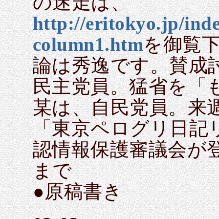
の迷走は、
http://eritokyo.jp/in
column1.htm
を御覧
論は秀逸です。賛成討
民主党員。猛省を「
某は、自民党員。来週
「東京ペログリ日記
認情報保護審議会が
まで
●原稿書き