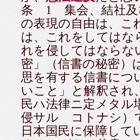
条 1 集会、結社
の表現の自由は、こ
は、これをしてはな
れを侵してはならな
密」（信書の秘密）
思を有する信書につ
いこと」と解釈され、
民ハ法律ニ定メタル
侵サルゝコトナシ）
日本国民に保障して