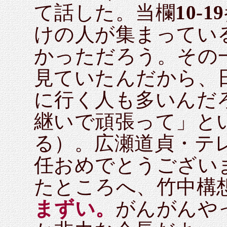
て話した。当欄
10-19
けの人が集まってい
かっただろう。その
見ていたんだから、
に行く人も多いんだ
継いで頑張って」と
る）。広瀬道貞・テ
任おめでとうござい
たところへ、竹中構
まずい。
がんがんや