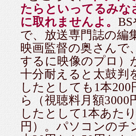
たらといってるみなさ
に取れませんよ。
B
で、放送専門誌の編
映画監督の奥さんで
するに映像のプロ）
十分耐えると太鼓判
したとしても1本20
ら（視聴料月額3000
したとして1本あたり2
円）。パソコンのチ