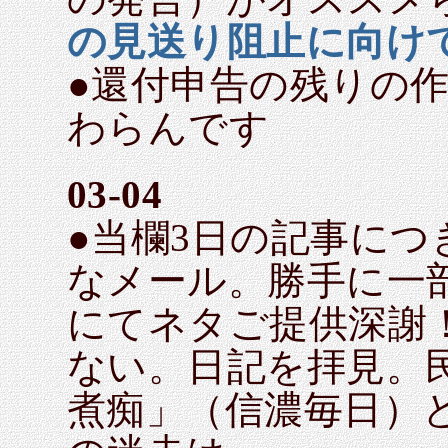
の見送り阻止に向け
●還付申告の残りの
わらんです
03-04
●当欄3日の記事に
なメール。勝手に一
にてネタご提供深謝
ない。日記を拝見。
煮痴」（信濃毎日）