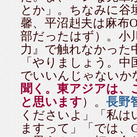
とか」。ちなみに谷
馨、平沼赳夫は麻布
部だったはず）。小
力』で触れなかった
「やりましょう。中
でいいんじゃないか
聞く。東アジアは、
と思います
）。
長野
くださいよ」「私は
ますって」「では、G