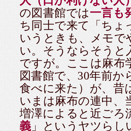
人（口が利けない人
の図書館では
一言も
ち同士で来て「ちょ
いうときも、メモで
い。そうならそうと
ですが。ここは麻布
図書館で、30年前
食べに来た）が、昔
いまは麻布の連中、
増澤によると近ごろ
義
」というヤツらし