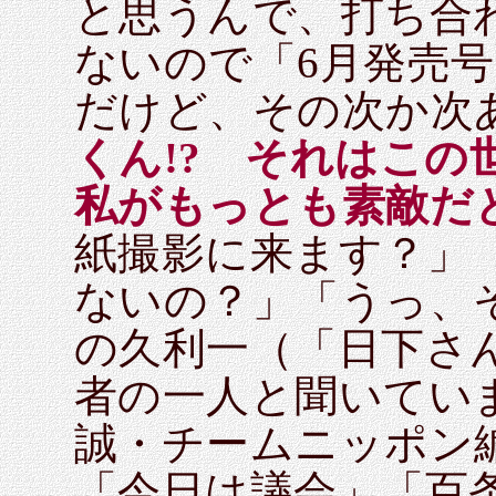
と思うんで、打ち合
ないので「6月発売
だけど、その次か次
くん!? それはこの
私がもっとも素敵だ
紙撮影に来ます？」
ないの？」「うっ、
の久利一（「日下さ
者の一人と聞いてい
誠・チームニッポン
「今日は議会」「百