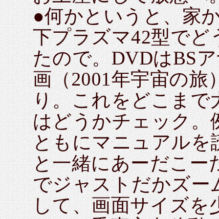
●何かというと、家か
下プラズマ42型で
たので。DVDはBS
画（2001年宇宙の
り。これをどこまで
はどうかチェック。
ともにマニュアルを
と一緒にあーだこー
でジャストだかズー
して、画面サイズを少