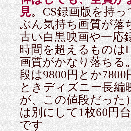
見
。CS録画版を持
ぶん気持ち画質が落
古い白黒映画や一応
時間を超えるものは
画質がかなり落ちる
段は9800円とか78
ときディズニー長編
が、この値段だった
は別にして1枚60円
です