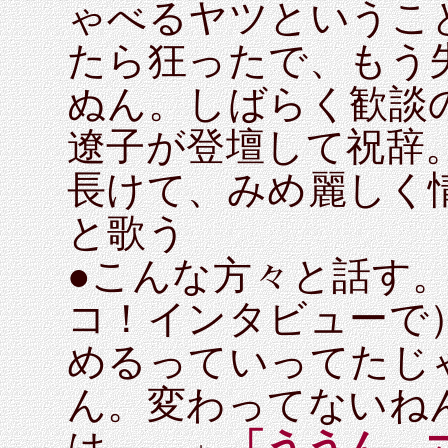
ゃべるヤツというこ
たら狂ったで、もう
ぬん。しばらく歓談
遼子が登壇して祝辞
長けて、みめ麗しく
と歌う
●こんな方々と話す
コ！インタビューで
めるっていってたじ
ん。変わってないね
は……」
「ううん、