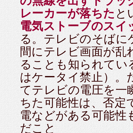
の無線を出すトラッ
レーカーが落ちた
と
電気ストーブのスイ
る。テレビのそばに
間にテレビ画面が乱
ることも知られてい
はケータイ禁止）。
てテレビの電圧を一
ちた可能性は、否定
電などがある可能性
だこと