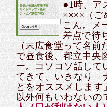
●1時、
────────
日録メモ風の更新情報
サイトマップ・検索
××××（
テレビ／放送の索引
こん。メ
差点で待
（末広食堂って名前
で昼食後、都立中央
ー。コソコソ話して
てきて、いきなり「
とをオススメします
以外何もいわないの