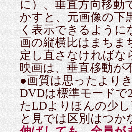
に）、垂直方向移動
かすと、元画像の下
く表示できるように
画の縦横比はまちま
定し直さなければな
映画は、垂直移動が
●画質は思ったより
DVDは標準モードで
たLDよりほんの少
と見では区別はつか
伸ばしても、全員が