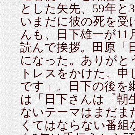
とした矢先、59年と
いまだに彼の死を受
んも、日下雄一が1
読んで挨拶。田原「
になった。ありがと
トレスをかけた。申
です」。日下の後を
は「日下さんは『朝
ないテーマはまだま
くてはならない番組