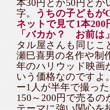
本30円とか50円と
字。
うちの子どもがC
ネットで見て1本20
「バカか？ お前は
タル屋さんも同じこ
瀬巳喜男の名作や制
年のハリウッド映画が
いう価格なのですよ
ー1人が半年で撮っ
150～200円で売
テーマに強い関心を