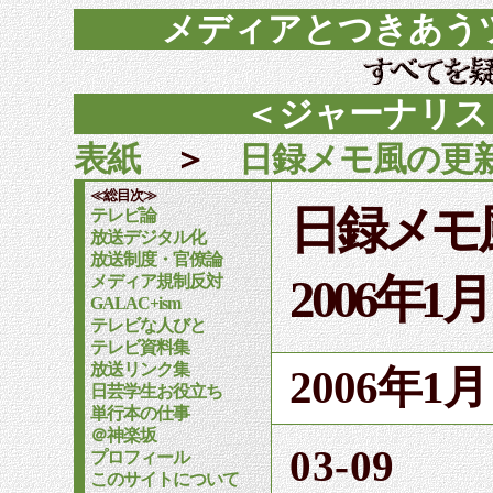
メディアとつきあう
＜ジャーナリス
表紙
＞
日録メモ風の更
≪総目次≫
日録メモ
テレビ論
放送デジタル化
放送制度・官僚論
2006年1
メディア規制反対
GALAC+ism
テレビな人びと
テレビ資料集
放送リンク集
2006年
日芸学生お役立ち
単行本の仕事
＠神楽坂
03-09
プロフィール
このサイトについて