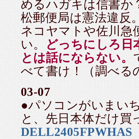
めるハガキは信書か
松郵便局は憲法違反
ネコヤマトや佐川急
い。
どっちにしろ日
とは話にならない。
べて書け！（調べる
03-07
●パソコンがいまい
と、先日本体だけ買
DELL2405FPWHAS