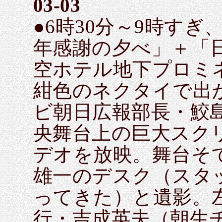
03-03
●6時30分～9時すぎ
年感謝の夕べ」＋「
空ホテル地下プロミ
紺色のネクタイで出
ビ朝日広報部長・鮫
央舞台上の巨大スク
デオを放映。舞台そ
雄一のデスク（スタ
ってきた）と遺影。
行・吉成英夫（朝生