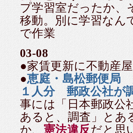
プ学習室だったか、
移動。別に学習なん
で作業
03-08
●家賃更新に不動産
●
恵庭・島松郵便局 
１人分 郵政公社が
事には「日本郵政公
あると、調査」とあ
か、
憲法違反
だと思