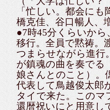
（「大学は忙しい？
「忙しい。都会にも
橋克佳、谷口暢人、
●7時45分くらいか
移行。全員で黙祷。
つまらせながら進行
が鎮魂の曲を奏でる
娘さんとのこと）。
代表して鳥越俊太郎
タイで来た。このマ
還暦祝いにと用意し