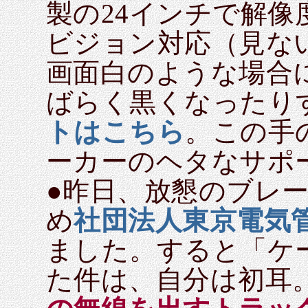
製の24インチで解像度
ビジョン対応（見な
画面白のような場合
ばらく黒くなったり
トはこちら
。この手
ーカーのヘタなサポ
●昨日、放懇のブレ
め
社団法人東京電気
ました。すると「ケ
た件は、自分は初耳