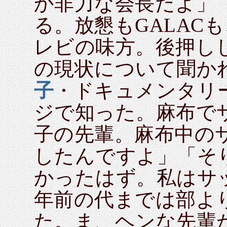
か非力な会長だよ」
る。放懇もGALAC
レビの味方。後押し
の現状について聞か
子
・ドキュメンタリ
ジで知った。麻布で
子の先輩。麻布中の
したんですよ」「そ
かったはず。私はサ
年前の代までは部よ
た。ま、ヘンな先輩