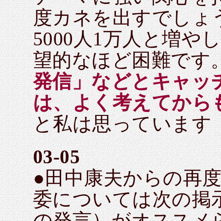
度カネを出すでしょう
5000人1万人と増
望的なほど困難です
発信」などとキャッ
は、よく考えてから
と私は思っています
03-05
●田中康夫からの再
委については次の掲
の発言）がオススメ