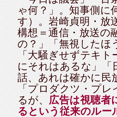
ゃ何？」。知事側に
す）。岩崎貞明・放
構想＝通信・放送の
の？」「無視したほ
「大騒ぎせずテキト
にそれはあるな」「
話、あれは確かに民
「プロダクツ・プレ
るが、
広告は視聴者
るという従来のルー