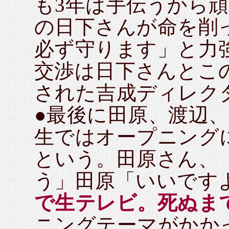
も3年は手伝うから
の日下さんが命を削
必ず守ります」と力
交渉は日下さんとこ
された吉成ディレク
●最後に田原、渡辺
生ではオープニングに
という。田原さん、
う」田原「いいです
で生テレビ。死ぬまで
ニングテーマがかか