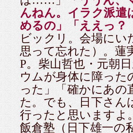
んねん。イラク派遣
めるの」「ええっ？ 
ビックリ。会場にい
思って忘れた）。蓮
P。柴山哲也・元朝
ウムが身体に障った
った」「確かにあの
た。でも、日下さん
行ったと思いますよ
飯倉塾（日下雄一の