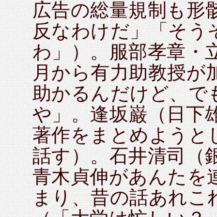
広告の総量規制も形
反なわけだ」「そう
わ」）。服部孝章・
月から有力助教授が
助かるんだけど、で
や」。逢坂巌（日下
著作をまとめようと
話す）。石井清司（銀
青木貞伸があんたを
まり、昔の話あれこ