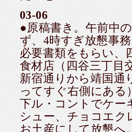
03-06
●原稿書き。午前中
ず、4時すぎ放懇事
必要書類をもらい、
食材店（四谷三丁目
新宿通りから靖国通り
ってすぐ右側にある
下ル・コントでケー
シュー、チョコエク
お土産にして放懇へ