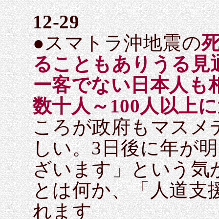
12-29
●スマトラ沖地震の
ることもありうる見
ー客でない日本人も
数十人～100人以上
ころが政府もマスメ
しい。3日後に年が
ざいます」という気
とは何か、「人道支
れます