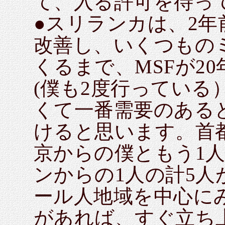
て、入る許可を待っ
●スリランカは、2
改善し、いくつもの
くるまで、MSFが2
(僕も2度行っている
くて一番需要のある
けると思います。首
京からの僕ともう1
ンからの1人の計5
ール人地域を中心に
があれば、すぐ立ち