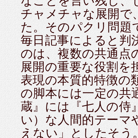
なことを言い残し、
チャメチャな展開で
た。そのパクリ問題
毎日記事によると判
のは、複数の共通点
展開の重要な役割を
表現の本質的特徴の
の脚本には一定の共
蔵』には『七人の侍
い）な人間的テーマ
えない」としたそう