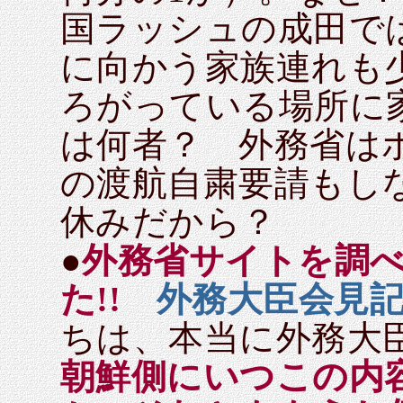
国ラッシュの成田で
に向かう家族連れも
ろがっている場所に
は何者？ 外務省は
の渡航自粛要請もし
休みだから？
●
外務省サイトを調
た!!
外務大臣会見
ちは、本当に外務大
朝鮮側にいつこの内