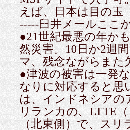
えば、日本は目の玉
-----臼井メールここから
●21世紀最悪の年か
然災害。10日か2週
マ、残念ながらまた
●津波の被害は一発
なりに対応すると思
は、インドネシアの
リランカの、LTTE
（北東側）で、スリ