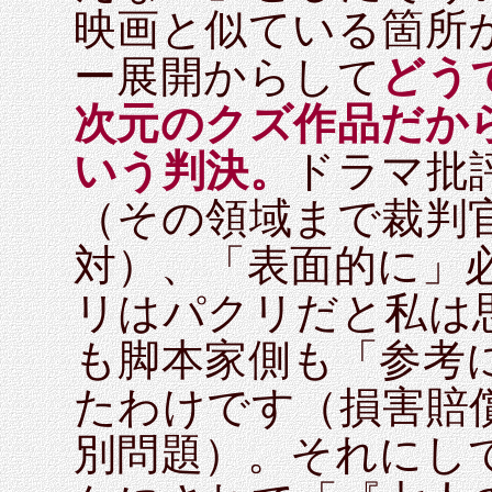
映画と似ている箇所
ー展開からして
どう
次元のクズ作品だか
いう判決。
ドラマ批
（その領域まで裁判
対）、「表面的に」
リはパクリだと私は
も脚本家側も「参考
たわけです（損害賠
別問題）。それにし