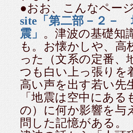
●おお、こんなペー
site「第二部－２－
震」
。津波の基礎知
も。お懐かしや、高
った（文系の定番、
つも白い上っ張りを
高い声を出す若い先生
「地震は空中にある
の）に何か影響を与
問した記憶がある。