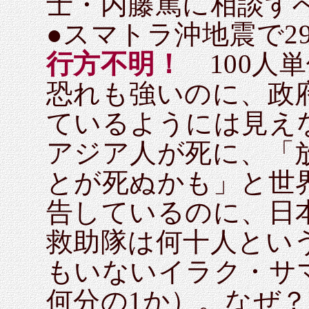
士・内藤篤に相談す
●スマトラ沖地震で2
行方不明！
100人
恐れも強いのに、政
ているようには見え
アジア人が死に、「
とが死ぬかも」と世
告しているのに、日
救助隊は何十人とい
もいないイラク・サ
何分の1か）。なぜ