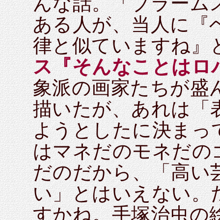
んな話。「ブラーム
ある人が、当人に『
律と似ていますね』
ス『そんなことはロ
象派の画家たちが盛
描いたが、あれは「
ようとしたに決まっ
はマネだのモネだの
だのだから、「高い
い」とはいえない。
すかね。手塚治虫の