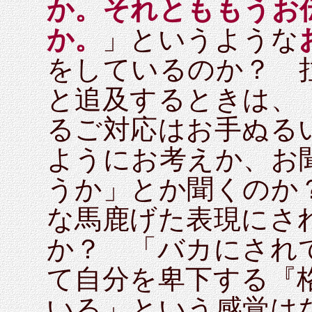
か。それとももうお
か。
」というような
をしているのか？ 
と追及するときは、
るご対応はお手ぬる
ようにお考えか、お
うか」とか聞くのか
な馬鹿げた表現にさ
か？ 「バカにされ
て自分を卑下する『
いる」という感覚は