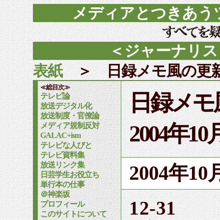
メディアとつきあう
＜ジャーナリス
表紙
＞ 日録メモ風の更
≪総目次≫
日録メモ
テレビ論
放送デジタル化
放送制度・官僚論
2004年1
メディア規制反対
GALAC+ism
テレビな人びと
テレビ資料集
放送リンク集
2004年1
日芸学生お役立ち
単行本の仕事
＠神楽坂
12-31
プロフィール
このサイトについて