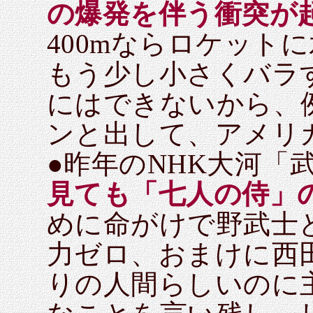
の爆発を伴う衝突が
400mならロケット
もう少し小さくバラ
にはできないから、
ンと出して、アメリ
●昨年のNHK大河「
見ても「七人の侍」
めに命がけで野武士
力ゼロ、おまけに西
りの人間らしいのに