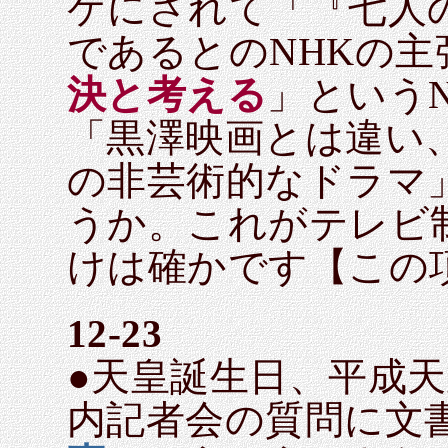
ケにされて「『七人
であるとのNHKの
決と考える
」という
「黒澤映画とは違い
の非芸術的なドラマ
うか。これがテレビ
けは確かです【この
12-23
●天皇誕生日、平成
内記者会の質問に文