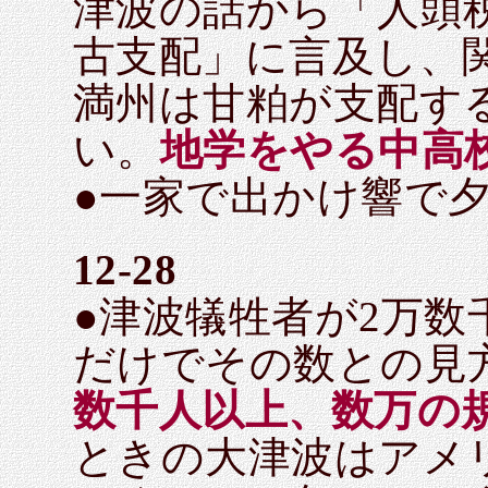
津波の話から「人頭
古支配」に言及し、
満州は甘粕が支配す
い。
地学をやる中高
●一家で出かけ響で
12-28
●津波犠牲者が2万
だけでその数との見
数千人以上、数万の
ときの大津波はアメリ