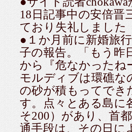
●サイト読者choka
18日記事中の安倍晋
ており失礼しました
●１か月前に新婚旅
子の報告。「もう昨
から『危なかったね
モルディブは環礁な
の砂が積もってでき
す。点々とある島に
そ200）があり、首
通手段は、その日に