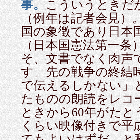
事。
こういうときだ
（例年は記者会見）
国の象徴であり日本
（日本国憲法第一条
そ、文書でなく肉声
す。先の戦争の終結
で伝えるしかない」
たものの朗読をレコ
ときから60年がた
くらい映像付きで平
てもよいはずだ、と