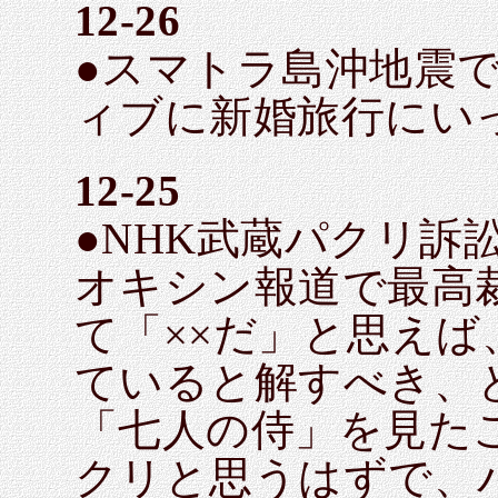
12-26
●スマトラ島沖地震
ィブに新婚旅行にい
12-25
●NHK武蔵パクリ訴
オキシン報道で最高
て「××だ」と思えば
ていると解すべき、
「七人の侍」を見た
クリと思うはずで、