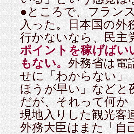
●ところで、フラン
入った。日本国の外
行かないなら、民主
ポイントを稼げばい
もない。
外務省は電
せに「わからない」
ほうが早い」などと
だが、それって何か
現地入りした観光客
外務大臣はまた「自