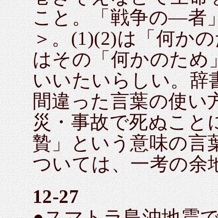
こと。「戦争の―者
＞。(1)(2)は「何か
はその「何かのため
いいたいらしい。辞
間違った言葉の使い
災・事故で死ぬこと
贄」という意味の言
ついては、一考の余
12-27
●スマトラ島沖地震