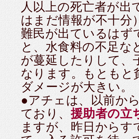
人以上の死亡者が出
はまだ情報が不十分
難民が出ているはず
と、水食料の不足な
が蔓延したりして、
なります。もともと
ダメージが大きい。
●アチェは、以前か
ており、
援助者の立
ますが、昨日からす