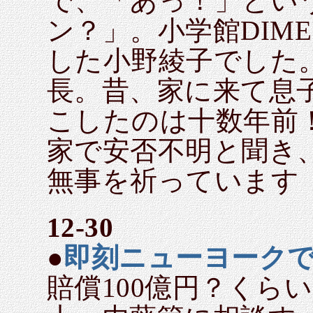
で、「あっ！」とい
ン？」。小学館DIM
した小野綾子でした
長。昔、家に来て息
こしたのは十数年前
家で安否不明と聞き
無事を祈っています
12-30
●
即刻ニューヨーク
賠償100億円？くら