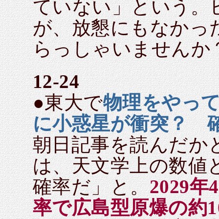
ていない」という。
が、放懇にもなかっ
らっしゃいませんか
12-24
●東大で
物理をやっ
に小惑星が衝突？ 確率
朝日記事を読んだかと
は、天文学上の数値
確率だ」と。
2029
率で広島型原爆の約1