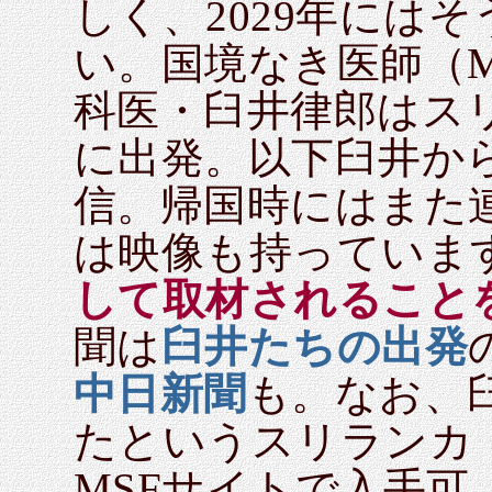
しく、2029年には
い。国境なき医師（MS
科医・臼井律郎はス
に出発。以下臼井か
信。帰国時にはまた
は映像も持っていま
して取材されること
聞は
臼井たちの出発
中日新聞
も。なお、
たというスリランカ
MSFサイトで入手