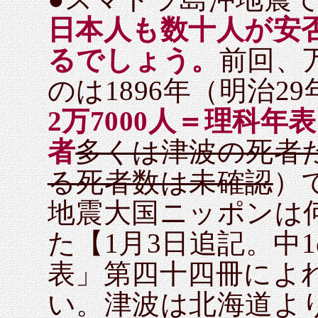
日本人も数十人が安
るでしょう。
前回、
のは1896年（明治2
2万7000人＝理科
者
多くは津波の死者
る死者数は未確認
）
地震大国ニッポンは
た【1月3日追記。中
表」第四十四冊によ
い。津波は北海道よ