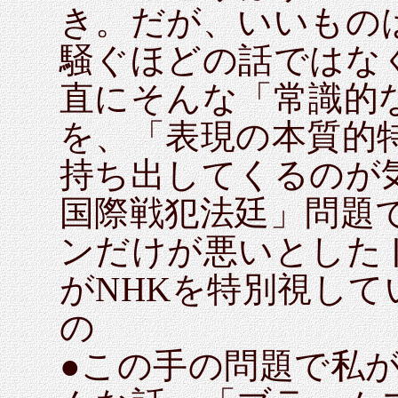
き。だが、いいもの
騒ぐほどの話ではな
直にそんな「常識的
を、「表現の本質的
持ち出してくるのが
国際戦犯法廷」問題
ンだけが悪いとした
がNHKを特別視し
の
●この手の問題で私