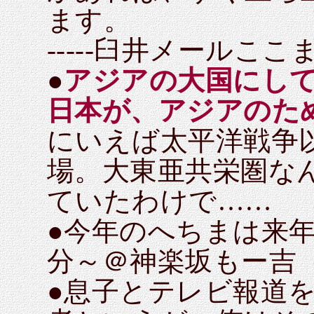
ます。
-----臼井メールここまで
●
アジアの大国にし
日本が、アジアのた
にいえば太平洋戦争
場。大東亜共栄圏な
ていたわけで……
●今年のへちまは来年
分～＠神楽坂もー吉
●息子とテレビ報道