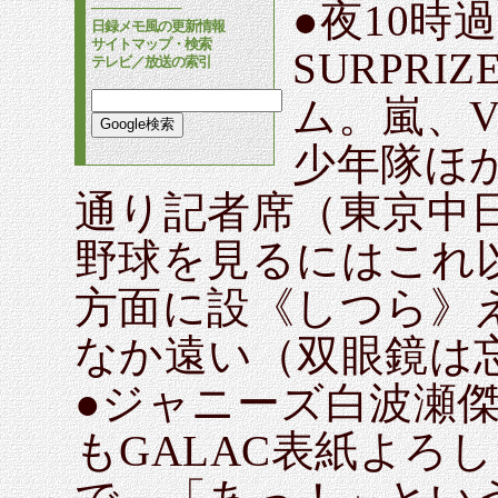
●夜10時過ぎJ
────────
日録メモ風の更新情報
サイトマップ・検索
SURPRIZ
テレビ／放送の索引
ム。嵐、V6、
少年隊ほ
通り記者席（東京中
野球を見るにはこれ
方面に設《しつら》
なか遠い（双眼鏡は
●ジャニーズ白波瀬
もGALAC表紙よろ