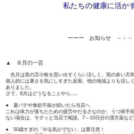
私たちの健康に活かす「い
ーーー お知らせ －－－
▲ ８月の一言
先月は昔の苫小牧を思い出すくらい涼しく、雨の多い天気
個人的には暑さを気にしすぎた反面、他の地域よりも涼し
ありました。
さて、8月はどうなることやら…。
● 夏バテや食欲不振が続いたら当店へ
これは体力が落ちたための疲労やだるさなのか、うつ病手
ない場合は、サクッと当店で相談。7～10日分の漢方薬な
● 50歳すぎの「やる気がでない」は要注意！