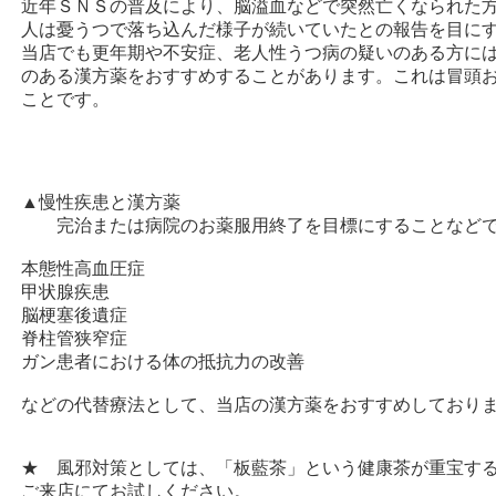
近年ＳＮＳの普及により、脳溢血などで突然亡くなられた
人は憂うつで落ち込んだ様子が続いていたとの報告を目に
当店でも更年期や不安症、老人性うつ病の疑いのある方に
のある漢方薬をおすすめすることがあります。これは冒頭
ことです。
▲慢性疾患と漢方薬
完治または病院のお薬服用終了を目標にすることなど
本態性高血圧症
甲状腺疾患
脳梗塞後遺症
脊柱管狭窄症
ガン患者における体の抵抗力の改善
などの代替療法として、当店の漢方薬をおすすめしており
★ 風邪対策としては、「板藍茶」という健康茶が重宝す
ご来店にてお試しください。