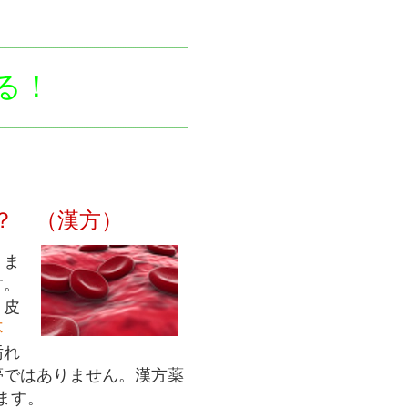
る！
は？ （漢方）
りま
す。
。皮
不
汚れ
夢ではありません。漢方薬
ます。