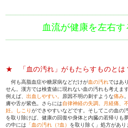
血流が健康を左右す
★ 「血の汚れ」がもたらすものと
何も高脂血症や糖尿病などだけが
血の汚れ
ではあ
せん。漢方では検査値に現れない血の汚れも考えま
例えば、
出血しやすい。
原因不明の刺すような
痛み
膚や舌が紫色。さらには
自律神経の失調。月経痛、
妊。しこり
ができやすいなどです。そしてこの血の
を取り除けば、健康の回復や身体と内臓の若帰りも
の中には
「血の汚れ（?血）
を取り除く」処方があり