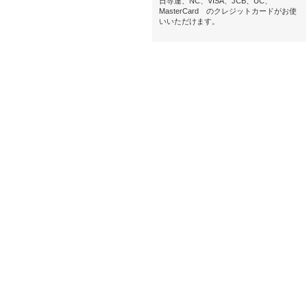
日専連、NC、VISA、JCB、UC、
MasterCard のクレジットカードがお使
いいただけます。