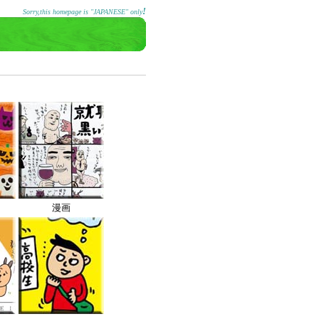
!
Sorry,this homepage is "JAPANESE" only
漫画