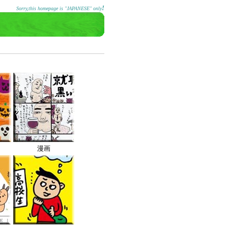
!
Sorry,this homepage is "JAPANESE" only
漫画