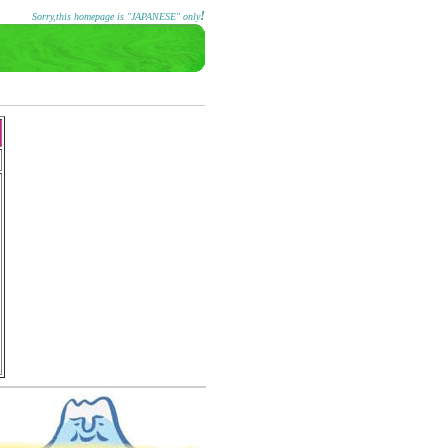
!
Sorry,this homepage is "JAPANESE" only