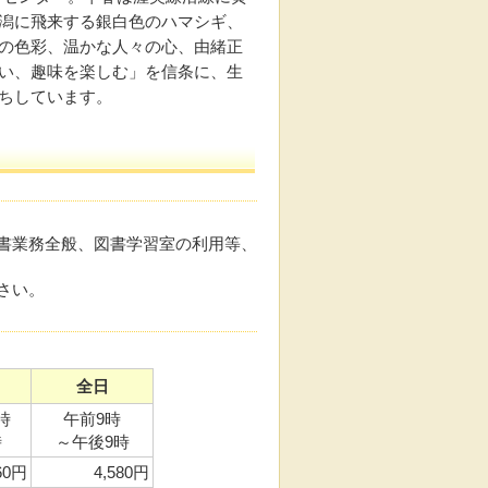
潟に飛来する銀白色のハマシギ、
の色彩、温かな人々の心、由緒正
い、趣味を楽しむ」を信条に、生
ちしています。
書業務全般、図書学習室の利用等、
さい。
全日
時
午前9時
時
～午後9時
60円
4,580円