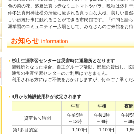
色の菜の花、盛夏は真っ赤なミニトマトやバラ、晩秋は汐川干
仲冬は真田神社横の清流に流される真っ白な大根。美しい自然
しい伝統行事に触れることができる市民館です。「仲間と語ら
涯学習のコミュニティー広場として、みなさんのご来館をお待
お知らせ
Information
杉山生涯学習センターは災害時に避難所となります
避難所となった場合、自主グループ活動、部屋の貸出し、図
通常の生涯学習センターのご利用はできません。
利用される方にはご不便をおかけしますが、何卒ご了承くだ
4月から施設使用料が改定されます
午前
午後
夜間
午前9時
午後1時
午後5
貸室名＼時間
～12時
～4時
～9
第1多目的室
1,100円
1,100円
1,6