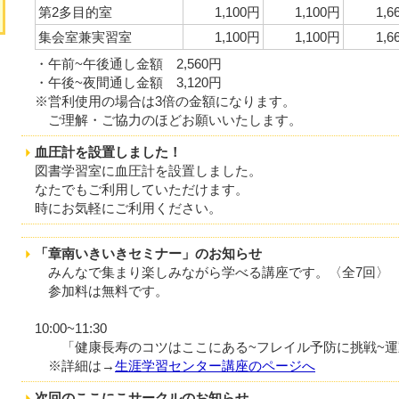
第2多目的室
1,100円
1,100円
1,6
集会室兼実習室
1,100円
1,100円
1,6
・午前~午後通し金額 2,560円
・午後~夜間通し金額 3,120円
※営利使用の場合は3倍の金額になります。
ご理解・ご協力のほどお願いいたします。
血圧計を設置しました！
図書学習室に血圧計を設置
なたでもご利用していただ
時にお気軽にご利用ください。
「章南いきいきセミナー」のお知らせ
みんなで集まり楽しみながら学べる講座です。〈全7回〉
参加料は無料です。
第7回：8月20
10:00~11:30
「健康長寿のコツはここにある~フレイル予防に挑戦~運
※詳細は→
生涯学習センター講座のページへ
次回のここにこサークルのお知らせ