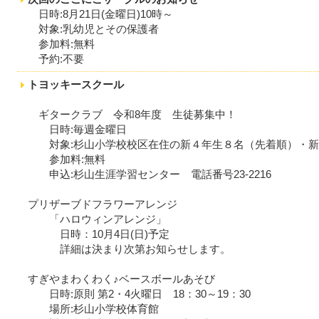
日時:8月21日(金曜日)10時～
対象:乳幼児とその保護者
参加料:無料
予約:不要
トヨッキースクール
ギタークラブ 令和8年度 生徒募集中！
日時:毎週金曜日
対象:杉山小学校校区在住の新４年生８名（先着順）・新５
参加料:無料
申込:杉山生涯学習センター 電話番号23-2216
プリザーブドフラワーアレンジ
「ハロウィンアレンジ」
日時：10月4日(日)予定
詳細は決まり次第お知らせします。
すぎやまわくわく♪ベースボールあそび
日時:原則 第2・4火曜日 18：30～19：30
場所:杉山小学校体育館