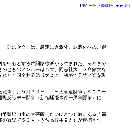
[
index
/
top page
]
事件
無限回廊
、一部のセクトは、急速に過激化、武装化への飛躍
西を中心とする武闘路線派から生まれた。それまで
そのときのメンバーは京大、同志社大、立命館大な
かれた全国全共闘結成大会に、初めて公然と姿を現
阪戦争」、９月３０日、「日大奪還闘争」をスロー
国際反戦デー闘争（新宿騒擾事件一周年闘争）に
。
山梨県塩山市の大菩薩（だいぼさつ）峠にある「福
罪の容疑で５３人（うち高校生９人）が逮捕され