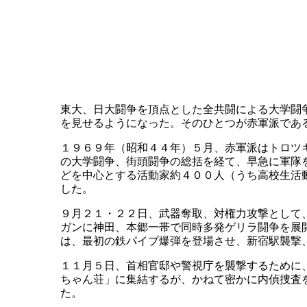
東大、日大闘争を頂点とした全共闘による大学闘
を見せるようになった。そのひとつが赤軍派であ
１９６９年（昭和４４年）５月、赤軍派はトロツ
の大学闘争、街頭闘争の総括を経て、早急に軍隊
どを中心とする活動家約４００人（うち高校生活
した。
９月２１・２２日、武器奪取、対権力攻撃として
ガンに神田、本郷一帯で同時多発ゲリラ闘争を展
は、最初の鉄パイプ爆弾を登場させ、新宿駅襲撃
１１月５日、首相官邸や警視庁を襲撃するために
ちゃん荘」に集結するが、かねて密かに内偵捜査
た。