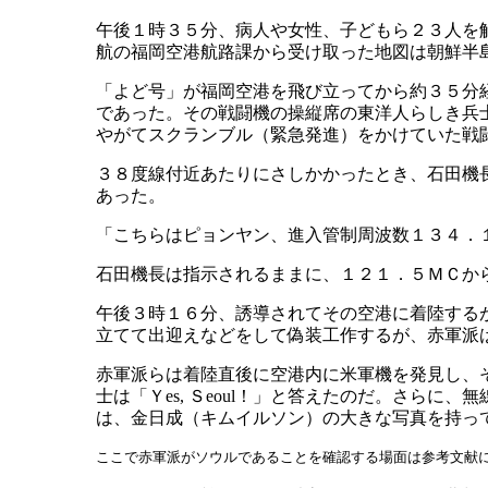
午後１時３５分、病人や女性、子どもら２３人を
航の福岡空港航路課から受け取った地図は朝鮮半
「よど号」が福岡空港を飛び立ってから約３５分
であった。その戦闘機の操縦席の東洋人らしき兵
やがてスクランブル（緊急発進）をかけていた戦
３８度線付近あたりにさしかかったとき、石田機
あった。
「こちらはピョンヤン、進入管制周波数１３４．
石田機長は指示されるままに、１２１．５ＭＣか
午後３時１６分、誘導されてその空港に着陸する
立てて出迎えなどをして偽装工作するが、赤軍派
赤軍派らは着陸直後に空港内に米軍機を発見し、その
士は「Ｙes, Ｓeoul！」と答えたのだ。さら
は、金日成（キムイルソン）の大きな写真を持っ
ここで赤軍派がソウルであることを確認する場面は参考文献に