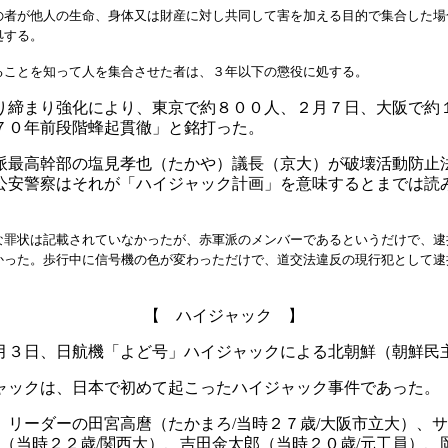
の者が他人の生命、身体又は財産に対し共同して害を加える目的で集合した場
処する。
ることを知って人を集合させた者は、３年以下の懲役に処する。
り締まり強化により、東京で約８００人、２月７日、大阪で約
７０年前段階蜂起貫徹」と銘打った。
派最高幹部の塩見孝也（たかや）議長（京大）が破壊活動防止
公安警察はそれが「ハイジャック計画」を意味するとまでは読
。
な罪状は記載されていなかったが、赤軍派のメンバーであるというだけで、逮
かった。歩行中に信号機の色が変わっただけで、道交法違反の現行犯として逮
【 ハイジャック 】
月３日、日航機「よど号」ハイジャックによる北朝鮮（朝鮮民
ャックは、日本で初めて起こったハイジャック事件であった。
リーダーの田宮高麿（たかまろ/当時２７歳/大阪市立大）、サ
博（当時２２歳/関西大）、吉田金太郎（当時２０歳/元工員）、