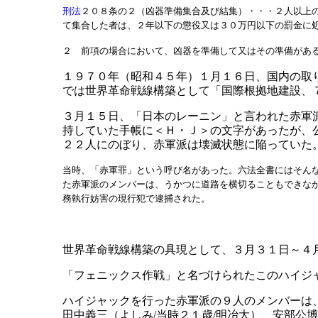
刑法
２０８条の２（凶器準備集合及び結集）・・・２人以上
て集合した者は、２年以下の懲役又は３０万円以下の罰金に
２ 前項の場合において、凶器を準備して又はその準備があ
１９７０年（昭和４５年）１月１６日、国内の取
では世界革命戦線構築として「国際根拠地建設、
３月１５日、「日本のレーニン」と言われた赤軍
持していた手帳に＜Ｈ・Ｊ＞の文字があったが、
２２人にのぼり、赤軍派は壊滅状態に陥っていた
当時、「赤軍罪」という呼び名があった。六法全書にはそん
た赤軍派のメンバーは、うかつに道路を横切ることもできな
務執行妨害の現行犯で逮捕された。
世界革命戦線構築の具現として、３月３１日～４
「フェニックス作戦」と名づけられたこのハイジ
ハイジャックを行った赤軍派の９人のメンバーは、
田中義三（よしみ/当時２１歳/明冶大）、安部公