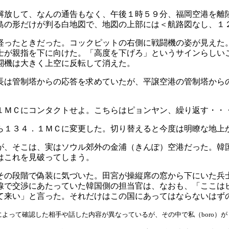
解放して、なんの通告もなく、午後１時５９分、福岡空港を離
島の形だけが判る白地図で、地図の上部には＜航路図なし、１
経ったときだった。コックピットの右側に戦闘機の姿が見えた
士が親指を下に向けた。「高度を下げろ」というサインらしい
闘機は大きく上空に反転して消えた。
長は管制塔からの応答を求めていたが、平譲空港の管制塔から
１ＭＣにコンタクトせよ。こちらはピョンヤン、繰り返す・・
ら１３４．１ＭＣに変更した。切り替えると今度は明瞭な地上
が、そこは、実はソウル郊外の金浦（きんぽ）空港だった。韓
はこれを見破ってしまう。
段階で偽装に気づいた。田宮が操縦席の窓から下にいた兵士に「Ｈe
に、無線で交渉にあたっていた韓国側の担当官は、なおも、「ここ
て来い」と言った。それだけはこの国にあってはならないはず
よって確認した相手や話した内容が異なっているが、その中で私（boro）