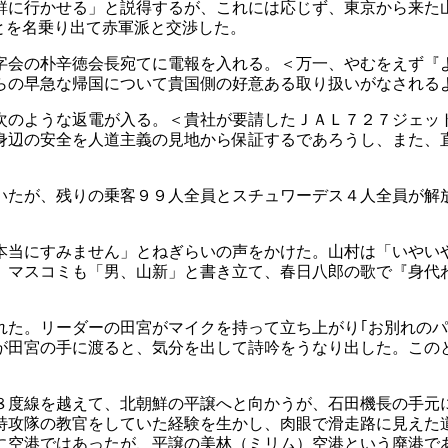
鮮に行かせる」と説得するが、これには応じず、東京から来た
とを名乗り出て赤軍派と交渉した。
字会の朴辛徳会長宛てに電報を入れる。＜万一、やむをえず『
らの早急な帰国について貴国側の好意ある取り扱いがなされる
次のような返電が入る。＜貴社が要請したＪＡＬ７２７ジェッ
身辺の安全を人道主義の見地から保証するであろうし、また、
たが、残りの乗客９９人全員とスチュワーデス４人全員が解放さ
本当にすみません」とねぎらいの声をかけた。山村は「いやい
、マスコミも「男、山新」と書き立て、春日八郎の歌で『身代
れた。リーダーの田宮がマイクを持って立ち上がり｢お別れのパ
が田宮の手に渡ると、気分を出して詩吟をうなり出した。この
８度線を越えて、北朝鮮の平譲へと向かうが、石田機長の手元
特攻隊の教官をしていた経験を生かし、肉眼で滑走路に見えた
に空港ではあったが、平譲の美林（ミリム）空港という廃港で