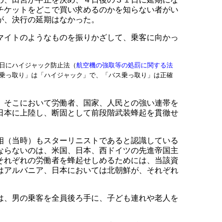
チケットをどこで買い求めるのかを知らない者がい
が、決行の延期はなかった。
マイトのようなものを振りかざして、乗客に向かっ
日にハイジャック防止法（
航空機の強取等の処罰に関する法
乗っ取り」は「ハイジャック」で、「バス乗っ取り」は正確
、そこにおいて労働者、国家、人民との強い連帯を
日本に上陸し、断固として前段階武装蜂起を貫徹せ
相（当時）もスターリニストであると認識している
ならないのは、米国、日本、西ドイツの先進帝国主
それぞれの労働者を蜂起せしめるためには、当該資
はアルバニア、日本においては北朝鮮が、それぞれ
は、男の乗客を全員後ろ手に、子ども連れや老人を