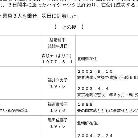
れ、３日間半に渡ったハイジャックは終わり、亡命は成功する
と乗員３人を乗せ、羽田に到着した。
【 その後 】
結婚相手
結婚年月日
森順子（よりこ）
北朝鮮在住。
１９７７．５．１
２００２．９．１０
旅券法違反容疑で逮捕（当時５６
福井タカ子
１９７６
２００３．４．４
東京地裁で懲役１年６ヶ月・執行
福留貴美子
１９８８
ているが未確認。
１９７６
夫の岡本武とともに事故死とされ
黒田佐喜子
北朝鮮在住。
１９７６
２００４．２．２４