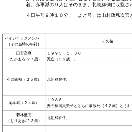
着。赤軍派の９人はそのまま、北朝鮮側に収監さ
４日午前９時１０分、「よど号」は山村政務次官
ハイジャックメンバー
その後
（その当時の年齢）
田宮高麿
１９９５．１．３０
（たかまろ/２７歳）
死亡（５２歳）。
小西隆裕（２５歳）
北朝鮮在住。
１９８８
岡本武（２４歳）
妻の福留貴美子とともに事故死（４２歳）とされ
若林盛亮
北朝鮮在住。
（もりあき/２３歳）