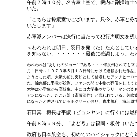
午前７時４０分、名古屋上空で、機内に副操縦士
いた。
「こちらは操縦室でございます。只今、赤軍と称
いたします」
赤軍派メンバーは決行に当たって犯行声明文を残
＜われわれは明日、羽田を発（た）たんとしてい
を知らない。・・・・・・最後に確認しよう。われわ
われわれは“あしたのジョー” である・・・何度倒されても
月１日号～１９７３年５月１３日号にかけて連載された作品。
ようとした頃、大衆の前に突如として登場したアンチヒーロ
た。編集部に弔電が殺到、ファンの間で本物の葬儀をしよう
大半は小学生から高校生、中には大学生やサラリーマンの姿
アンになった、たこ八郎（斎藤清作）と言われている。矢吹
になったと噂されているボクサーがおり、青木勝利、海老原
石田真二機長は平譲（ピョンヤン）に行くには燃
午前８時５９分、「よど号」は福岡・板付（いた
政府も日本航空も、初めてのハイジャックにどう