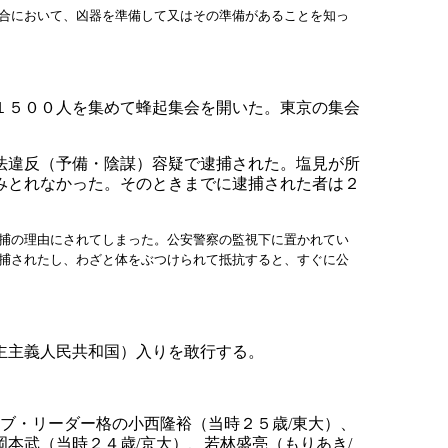
合において、凶器を準備して又はその準備があることを知っ
１５００人を集めて蜂起集会を開いた。東京の集会
法違反（予備・陰謀）容疑で逮捕された。塩見が所
みとれなかった。そのときまでに逮捕された者は２
捕の理由にされてしまった。公安警察の監視下に置かれてい
捕されたし、わざと体をぶつけられて抵抗すると、すぐに公
主主義人民共和国）入りを敢行する。
ブ・リーダー格の小西隆裕（当時２５歳/東大）、
岡本武（当時２４歳/京大）、若林盛亮（もりあき/