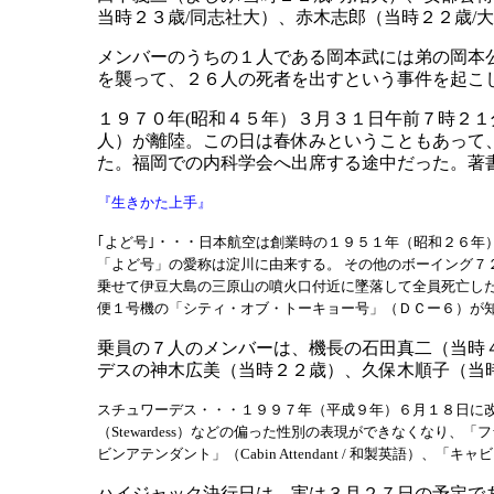
当時２３歳/同志社大）、赤木志郎（当時２２歳/
メンバーのうちの１人である岡本武には弟の岡本
を襲って、２６人の死者を出すという事件を起こ
１９７０年(昭和４５年）３月３１日午前７時２
人）が離陸。この日は春休みということもあって
た。福岡での内科学会へ出席する途中だった。著
『生きかた上手』
｢よど号｣・・・日本航空は創業時の１９５１年（昭和２６
「よど号」の愛称は淀川に由来する。 その他のボーイング
乗せて伊豆大島の三原山の噴火口付近に墜落して全員死亡し
便１号機の「シティ・オブ・トーキョー号」（ＤＣー６）が
乗員の７人のメンバーは、機長の石田真二（当時
デスの神木広美（当時２２歳）、久保木順子（当
スチュワーデス・・・１９９７年（平成９年）６月１８日に
（Stewardess）などの偏った性別の表現ができなくなり、「
ビンアテンダント」（Cabin Attendant / 和製英語）、「キ
ハイジャック決行日は、実は３月２７日の予定で