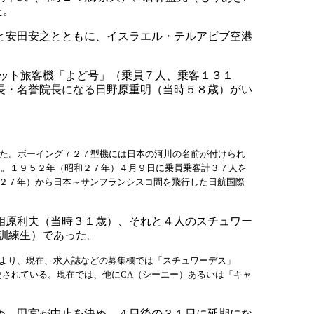
た。
と安田安之とともに、イスラエル・テルアビブ空港
ェット旅客機「よど号」（乗員７人、乗客１３１
長・名誉院長になる日野原重明（当時５８歳）がい
いた。ボーイング７２７型機には日本の河川の名前が付けられ
た。１９５２年（昭和２７年）４月９日に乗員乗客計３７人を
２７年）から日本～サンフランシスコ間を飛行した日航国際
相原利夫（当時３１歳）、それと４人のスチュワー
訓練生）であった。
より、現在、求人誌などの募集欄では「スチュワーデス」
名称に変更されている。現在では、他にCA（シーエー）あるいは「キャ
め、田宮が中止を決め、４日後の３１日に延期にな