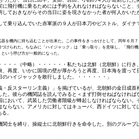
実に飛行機に乗るためには予約を入れなければならないこと、
明しておきながらその当日に姿を現さなかった者が何人かいた
して乗り込んでいた赤軍派の９人が日本刀やピストル、ダイナ
武器を機内に持ち込むことが出来た。この事件をきっかけとして、同年６月７
務づけられた。ちなみに「ハイジャック」は「乗っ取り」を意味し、「飛行機
」という呼び方が一般的になった。
・・・・（中略）・・・・・・私たちは北鮮（北朝鮮）に行き
秋、再度、いかに国境の壁が厚かろうと再度、日本海を渡って
日のハイジャックを敢行しました。・・・・・・」
義・反スターリン主義）」を掲げているが、北朝鮮の金日成首
した。彼らの機関誌を読んでみると＜まず打倒せねばなければ
国において、武装した労働者階級が蜂起しなければならない。
てはならない。アメリカに対してはキューバ、西ドイツに対して
ある。
機関士を縛り、操縦士に北朝鮮行きを命令した。別のグループ