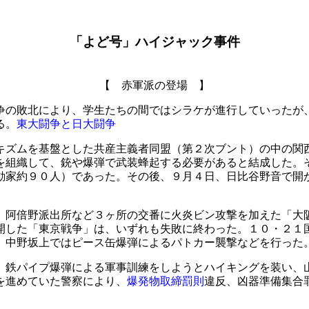
「よど号」ハイジャック事件
【 赤軍派の登場 】
争の敗北により、学生たちの間ではシラケが進行していったが
る。
東大闘争と日大闘争
キズムを基盤とした共産主義者同盟（第２次ブント）の中の関
を組織して、銃や爆弾で武装蜂起する必要があると結成した。
動家約９０人）であった。その後、９月４日、日比谷野音で開
、阿倍野派出所など３ヶ所の交番に火炎ビン攻撃を加えた「大
開した「東京戦争」は、いずれも失敗に終わった。１０・２１
、中野坂上ではピース缶爆弾によるパトカー襲撃などを行った
、鉄パイプ爆弾による軍事訓練をしようとハイキングを装い、
を進めていた警察により、
爆発物取締罰則
違反、凶器準備集合