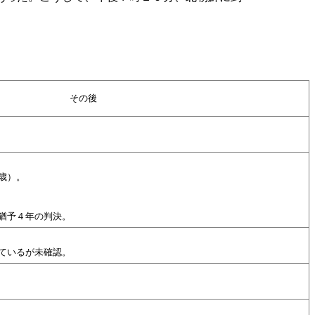
。
その後
歳）。
猶予４年の判決。
ているが未確認。