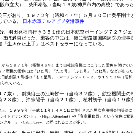
大阪市立大）、柴田泰弘（当時１６歳/神戸市内の高校）であっ
公三がおり、１９７２年（昭和４７年）５月３０日に奥平剛士
している。
日本赤軍テルアビブ空港事件
１分、羽田発福岡行き３５１便の日本航空ボーイング７２７ジ
、ほぼ満員だった。乗客の中には、後に聖路加国際病院の理事
書『生きかた上手』はベストセラーになっている。
年）から１９７１年（昭和４６年）まで自社旅客機にはこうした愛称を付けて
７２７型機の愛称には「ひだ号」「たま号」「ふじ号」「とね号」などがあっ
た日航創業１号機の「もく星号」（
マーチン２－０－２）や１９５３年（昭和
知られている。
４７歳）、副操縦士の江崎悌一（当時３２歳）、航空機関士の
時２３歳）、沖宗陽子（当時２１歳）、植村初子（当時１９歳/
改正、１９９９年（平成１１年）４月１日に施行された男女雇用機会均等法に
フライトアテンダント」（Flight Attendant）や「客室乗務員」という
ャビンクルー」（Cabin Crew）と呼ばれることが多い。
あったが、当日に田中、安部、吉田、小西の４人が遅刻したた