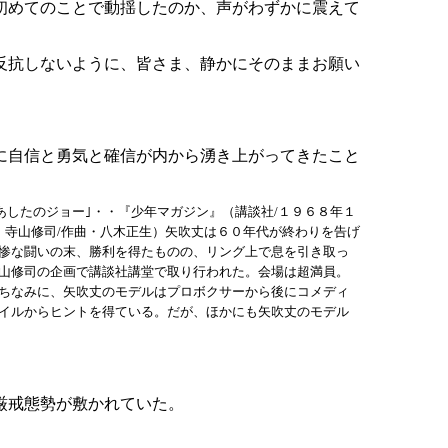
初めてのことで動揺したのか、声がわずかに震えて
反抗しないように、皆さま、静かにそのままお願い
に自信と勇気と確信が内から湧き上がってきたこと
あしたのジョー｣・・『少年マガジン』（講談社/１９６８年１
・寺山修司/作曲・八木正生）矢吹丈は６０年代が終わりを告げ
惨な闘いの末、勝利を得たものの、リング上で息を引き取っ
山修司の企画で講談社講堂で取り行われた。会場は超満員。
ちなみに、矢吹丈のモデルはプロボクサーから後にコメディ
イルからヒントを得ている。だが、ほかにも矢吹丈のモデル
厳戒態勢が敷かれていた。