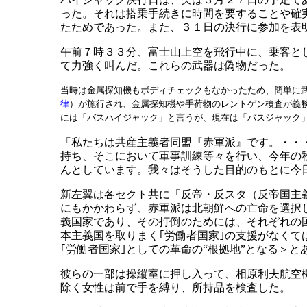
った。それは搭乗手続きに時間を要することや確
たためであった。また、３１日の決行に参加を表
午前７時３３分、富士山上空を飛行中に、乗客と
て力強く叫んだ。これらの武器は偽物だった。
当時は金属探知機もボディチェックもなかったため、簡単に
律
）が施行され、金属探知機や手荷物のレントゲン検査が義
には「バスハイジャック」と言うが、現在は「バスジャック
「私たちは共産主義者同盟『赤軍派』です。・・
持ち、そこにおいて軍事訓練等々を行い、今年の
んとしています。我々はそうした目的のもとに今
新左翼は各セクト共に「反帝・反スタ（反帝国主
にもかかわらず、赤軍派は北朝鮮への亡命を選択
義国家であり、その打倒のためには、それぞれの
本主義国を取りまく｢労働者国家｣の支援がなく
｢労働者国家｣としての革命の“根拠地”となる＞と
彼らの一部は操縦室に押し入って、相原利夫航空
除く女性は前で手を縛り、所持品を検査した。