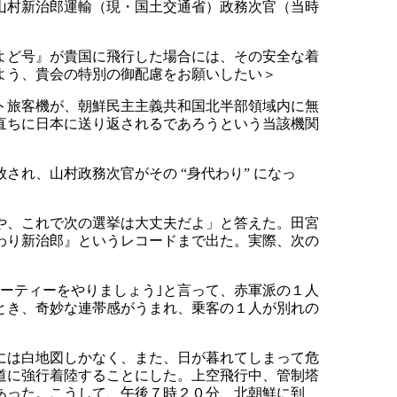
山村新治郎運輸（現・国土交通省）政務次官（当時
よど号』が貴国に飛行した場合には、その安全な着
よう、貴会の特別の御配慮をお願いしたい＞
ト旅客機が、朝鮮民主主義共和国北半部領域内に無
直ちに日本に送り返されるであろうという当該機関
れ、山村政務次官がその “身代わり” になっ
や、これで次の選挙は大丈夫だよ」と答えた。田宮
わり新治郎』というレコードまで出た。実際、次の
ーティーをやりましょう｣と言って、赤軍派の１人
とき、奇妙な連帯感がうまれ、乗客の１人が別れの
には白地図しかなく、また、日が暮れてしまって危
道に強行着陸することにした。上空飛行中、管制塔
あった。こうして、午後７時２０分、北朝鮮に到