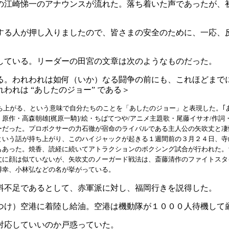
の江崎悌一のアナウンスが流れた。落ち着いた声であったが、
する人が押し入りましたので、皆さまの安全のために、一応、
している。リーダーの田宮の文章は次のようなものだった。
る。われわれは如何（いか）なる闘争の前にも、これほどまで
れは “あしたのジョー” である＞
立ち上がる、という意味で自分たちのことを「あしたのジョー」と表現した。｢
原作・高森朝雄[梶原一騎]/絵・ちばてつや/アニメ主題歌・尾藤イサオ/作詞
ーだった。プロボクサーの力石徹が宿命のライバルである主人公の矢吹丈と凄
という話が持ち上がり、このハイジャックが起きる１週間前の３月２４日、寺
もあった。焼香、読経に続いてアトラクションのボクシング試合が行われた。
丈に顔は似ていないが、矢吹丈のノーガード戦法は、斎藤清作のファイトスタ
博幸、小林弘などの名が挙がっている。
料不足であるとして、赤軍派に対し、福岡行きを説得した。
つけ）空港に着陸し給油。空港は機動隊が１０００人待機して
対応していいのか戸惑っていた。