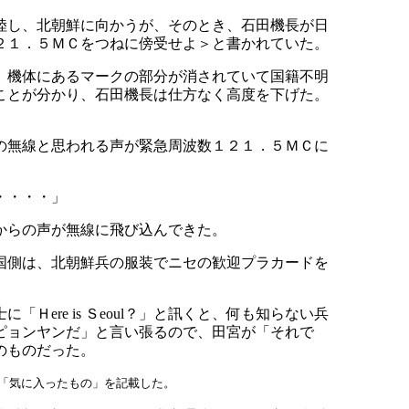
陸し、北朝鮮に向かうが、そのとき、石田機長が日
２１．５ＭＣをつねに傍受せよ＞と書かれていた。
。機体にあるマークの部分が消されていて国籍不明
ことが分かり、石田機長は仕方なく高度を下げた。
の無線と思われる声が緊急周波数１２１．５ＭＣに
・・・・」
からの声が無線に飛び込んできた。
国側は、北朝鮮兵の服装でニセの歓迎プラカードを
re is Ｓeoul？」と訊くと、何も知らない兵
はピョンヤンだ」と言い張るので、田宮が「それで
のものだった。
が「気に入ったもの」を記載した。