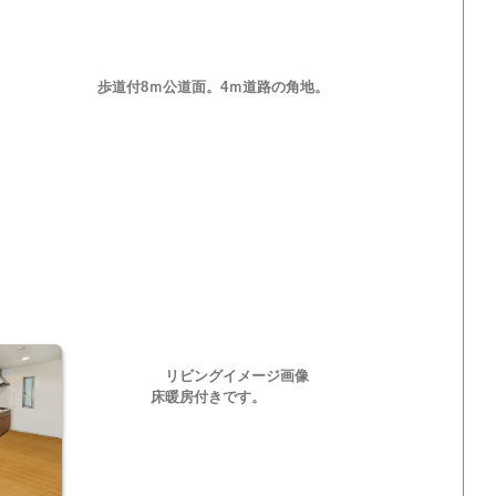
歩道付8ｍ公道面。4ｍ道路の角地。
リビングイメージ画像
床暖房付きです。