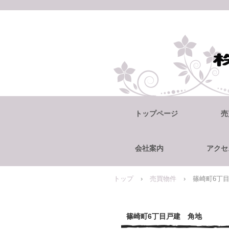
トップページ
売
会社案内
アクセ
トップ
›
売買物件
›
篠崎町6丁
篠崎町6丁目戸建 角地