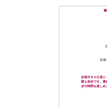
篠
設備
歩道付８ｍ公道と
望も良好です。奥
ぎの時間を楽しめ