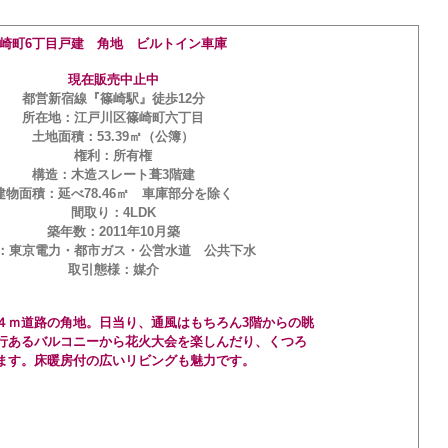
崎町6丁目戸建 角地 ビルトイン車庫
現在販売中止中
都営新宿線『篠崎駅』徒歩12分
所在地：江戸川区篠崎町六丁目
土地面積：53.39㎡（公簿）
権利：所有権
構造：木造スレート葺3階建
建物面積：延べ78.46㎡ 車庫部分を除く
間取り：4LDK
築年数：2011年10月築
：東京電力・都市ガス・公営水道 公共下水
取引態様：媒介
４ｍ道路の角地。日当り、通風はもちろん3階からの眺
行あるバルコニーから花火大会を楽しんだり、くつろ
ます。床暖房付の広いリビングも魅力です。