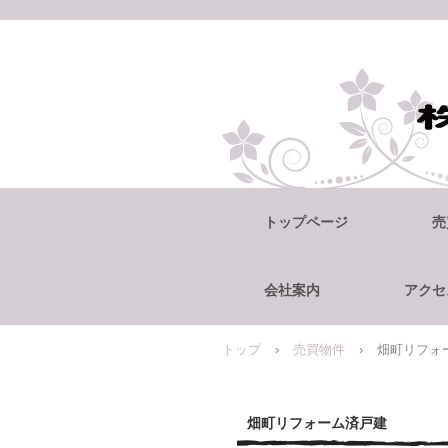
トップページ
売
会社案内
アクセ
トップ
›
売買物件
›
畑町リフォ
畑町リフォーム済戸建