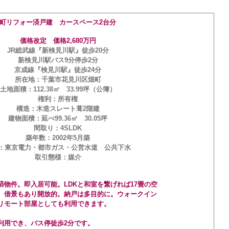
町リフォー済戸建 カースペース2台分
価格改定 価格2,680万円
JR総武線『新検見川駅』徒歩20分
新検見川駅バス9分停歩2分
京成線『検見川駅』徒歩24分
所在地：千葉市花見川区畑町
土地面積：112.38㎡ 33.99坪（公簿）
権利：所有権
構造：木造スレート葺2階建
建物面積：延べ99.36㎡ 30.05坪
間取り：4SLDK
築年数：2002年5月築
：東京電力・都市ガス・公営水道 公共下水
取引態様：媒介
済物件。即入居可能。LDKと和室を繋げれば17畳の空
。借景もあり開放的。納戸は多目的に。ウォークイン
リモート部屋としても利用できます。
利用でき、バス停徒歩2分です。