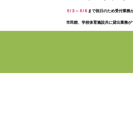
５/３～５/６
まで祝日のため
受付業務
市民館、学校体育施設共に貸出業務が