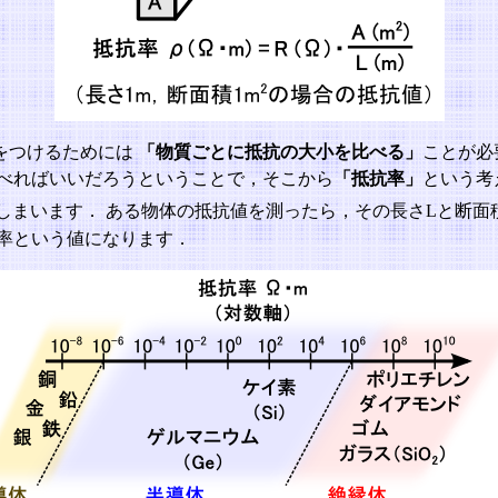
をつけるためには
「物質ごとに抵抗の大小を比べる」
ことが必
比べればいいだろうということで，そこから
「抵抗率」
という考
しまいます． ある物体の抵抗値を測ったら，その長さLと断面積
率という値になります．