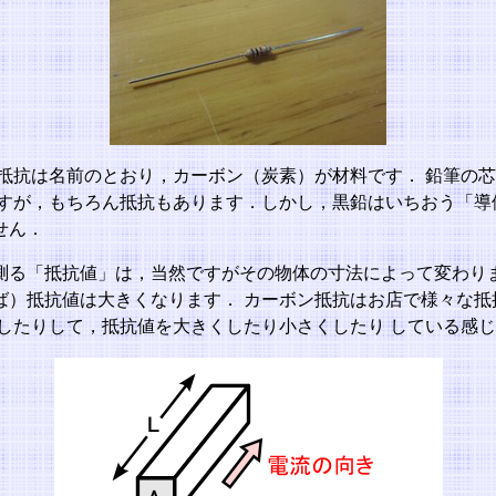
ン抵抗は名前のとおり，カーボン（炭素）が材料です． 鉛筆の
すが，もちろん抵抗もあります．しかし，黒鉛はいちおう「導体
せん．
測る「抵抗値」は，当然ですがその物体の寸法によって変わりま
ば）抵抗値は大きくなります． カーボン抵抗はお店で様々な抵
したりして，抵抗値を大きくしたり小さくしたり している感