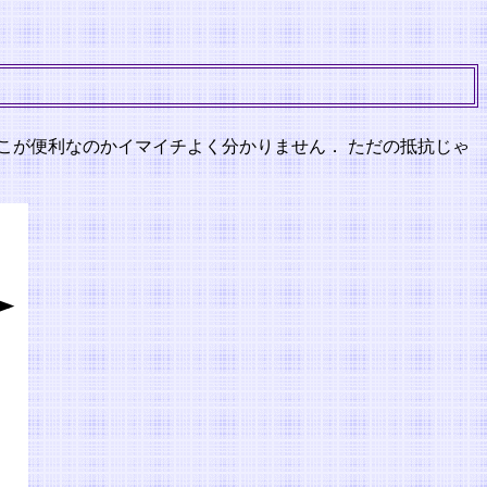
こが便利なのかイマイチよく分かりません． ただの抵抗じゃ