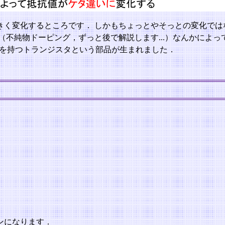
きく変化するところです． しかもちょっとやそっとの変化では
不純物ドーピング，ずっと後で解説します...）なんかによっ
能を持つトランジスタという部品が生まれました．
ンになります．