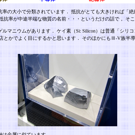
抗率の大小で分類されています． 抵抗がとても大きければ「絶
抵抗率が中途半端な物質の名前・・・というだけの話で， そ
ニウムがあります． ケイ素（Si: Silicon）は普通「シ
店とかでよく目にするかと思います． そのほかにもⅢ-V族半
触は金属に似ています．