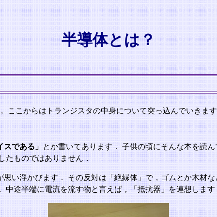
半導体とは？
， ここからはトランジスタの中身について突っ込んでいきま
イスである」
とか書いてあります． 子供の頃にそんな本を読ん
したものではありません．
思い浮かびます． その反対は「絶縁体」で，ゴムとか木材な
． 中途半端に電流を流す物と言えば，「抵抗器」を連想します