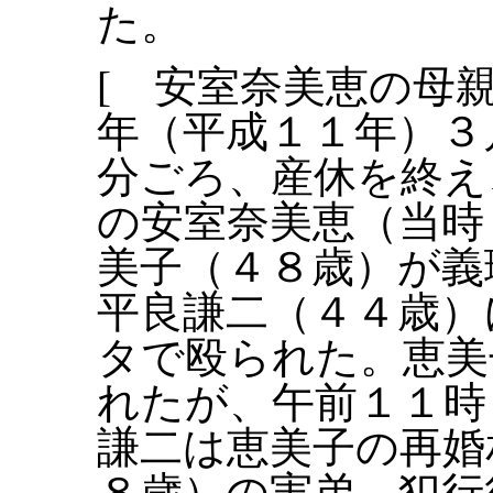
た。
[ 安室奈美恵の母
年（平成１１年）３
分ごろ、産休を終え
の安室奈美恵（当時
美子（４８歳）が義
平良謙二（４４歳）
タで殴られた。恵美
れたが、午前１１時
謙二は恵美子の再婚
８歳）の実弟。犯行