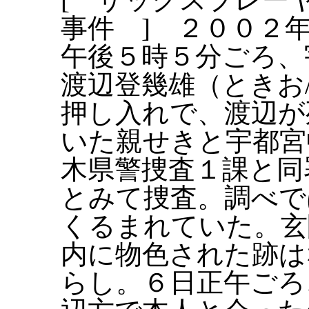
事件 ] ２００２
午後５時５分ごろ、
渡辺登幾雄（ときお
押し入れで、渡辺が
いた親せきと宇都宮
木県警捜査１課と同
とみて捜査。調べで
くるまれていた。玄
内に物色された跡は
らし。６日正午ごろ