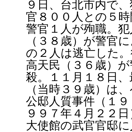
９日、台北市内で、
官８００人との５時
警官１人が殉職。犯
（３８歳）が警官に
の２人は逃亡した。
高天民（３６歳）が
殺。１１月１８日、
（当時３９歳）は、
公邸人質事件（１９
９９７年４月２２日
大使館の武官官邸に