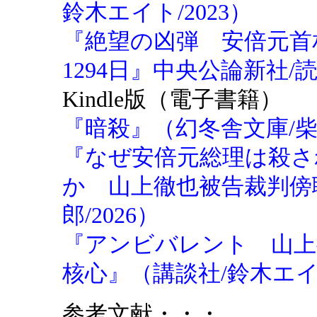
鈴木エイト/2023）
『絶望の凶弾 安倍元首
1294日』中央公論新社/
Kindle版（電子書籍）
『暗殺』（幻冬舎文庫/柴田
『なぜ安倍元総理は殺さ
か 山上徹也被告裁判傍
郎/2026）
『アンビバレント 山上
核心』（講談社/鈴木エイト
参考文献・・・