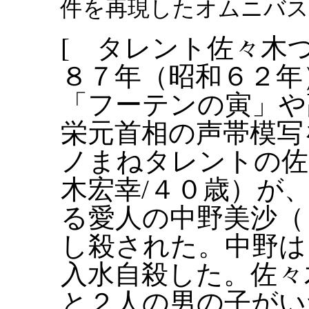
件を再現したオムニバス
[ タレント佐々木
８７年（昭和６２年
「フーテンの寅」や
栄元首相の声帯模写
ノまねタレントの佐
木宏幸/４０歳）が
る愛人の中野美沙（
し殺された。中野は
入水自殺した。佐々
と２人の男の子がい