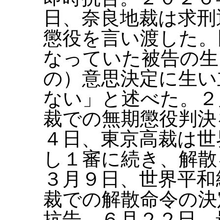
日、奈良地裁は求刑
懲役を言い渡した。
なっていた被告の生
の）意思決定に生い
ない」と述べた。２
裁での無期懲役判決
４日、東京高裁は世
し１審に続き、解散
３月９日、世界平和
裁での解散命令の決
抗告。６月２２日、