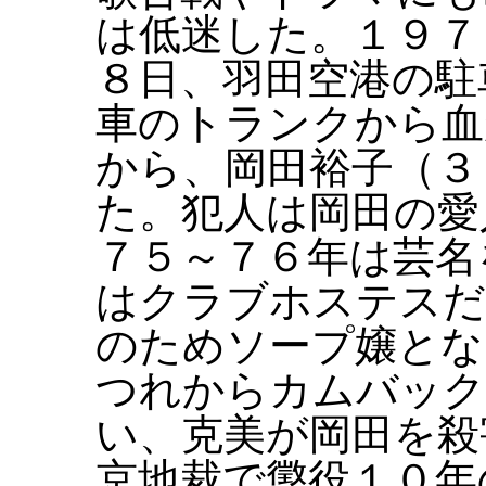
は低迷した。１９７
８日、羽田空港の駐
車のトランクから血
から、岡田裕子（３
た。犯人は岡田の愛
７５～７６年は芸名
はクラブホステスだ
のためソープ嬢とな
つれからカムバック
い、克美が岡田を殺
京地裁で懲役１０年