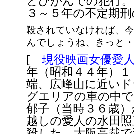
とひがんでの犯行。
３～５年の不定期刑
殺されていなければ、今
んでしょうね、きっと・
[
現役映画女優愛
年（昭和４４年）１
端、広峰山に近いド
グエリアの車の中で
郁子（当時３６歳）
越しの愛人の水田照
殺した。大阪高裁で