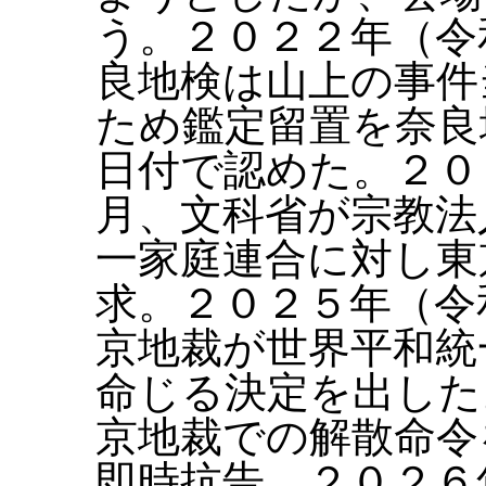
う。２０２２年（令
良地検は山上の事件
ため鑑定留置を奈良
日付で認めた。２０
月、文科省が宗教法
一家庭連合に対し東
求。２０２５年（令
京地裁が世界平和統
命じる決定を出した
京地裁での解散命令
即時抗告。２０２６