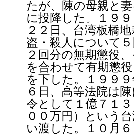
たが、陳の母親と妻
に投降した。１９９
２２日、台湾板橋地
盗・殺人について５
２回分の無期懲役、
を合わせて有期懲役
を下した。１９９９
６日、高等法院は陳
令として１億７１３
００万円）という台
い渡した。１０月６