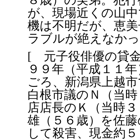
が、現場近くの山中
機は不明だが、恵美
ラブルが絶えなかっ
[ 元子役俳優の貸
９９年（平成１１年
ごろ、新潟県上越市
白根市議のＮ（当時
店店長のＫ（当時３
雄（５６歳）を佐藤
して殺害、現金約５