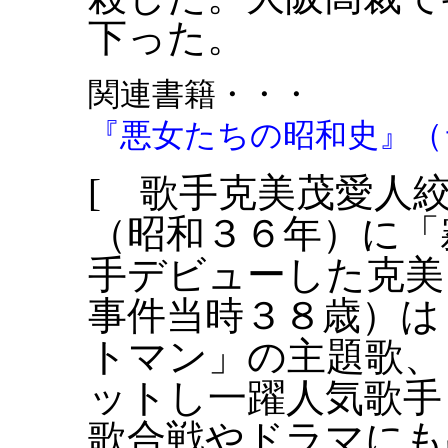
下った。
関連書籍・・・
『悪女たちの昭和史』（ライ
[ 歌手克美茂愛人
（昭和３６年）に「
手デビューした克美
事件当時３８歳）は
トマン」の主題歌、
ットし一躍人気歌手
歌合戦やドラマにも