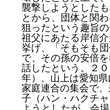
襲撃しようとしたも
とから、団体と関わ
狙ったという趣旨の
祖父にあたる岸信介
挙げ、「そもそも団
で、その孫の安倍を
話したという。２０
年）、山上は愛知県
家庭連合の集会で、
子（ハン・ハクチャ
ようとしたが、会場