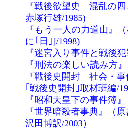
『戦後欲望史 混乱の四
赤塚行雄/1985)
『もう一人の力道山』（小
に｢日｣]/1998)
『迷宮入り事件と戦後犯罪』
『刑法の楽しい読み方』（河
『戦後史開封 社会・事
｢戦後史開封｣取材班編/199
『昭和天皇下の事件簿』（現
『世界暗殺者事典』（原
沢田博訳/2003）