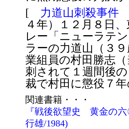
[
力道山刺殺事件
４年）１２月８日、
レー「ニューラテン
ラーの力道山（３９
業組員の村田勝志（
刺されて１週間後の
裁で村田に懲役７年
関連書籍・・・
『戦後欲望史 黄金の六
行雄/1984)