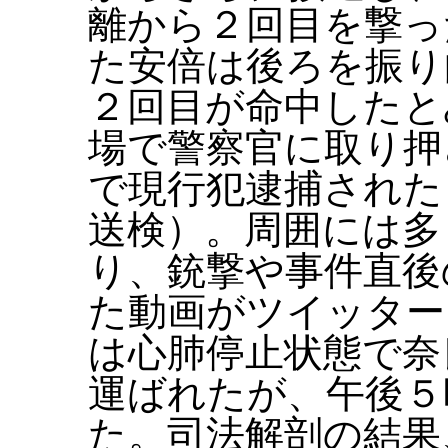
離から２回目を撃っ
た安倍は後ろを振り
２回目が命中したと
場で警察官に取り押
で現行犯逮捕された
送検）。周囲には多
り、銃撃や事件直後
た動画がツイッター
は心肺停止状態で奈
運ばれたが、午後５
た。司法解剖の結果