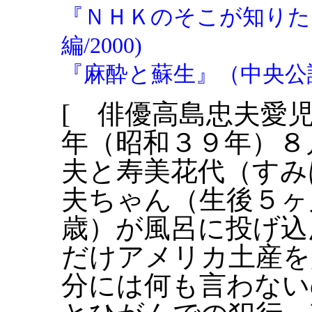
『ＮＨＫのそこが知りた
編/2000)
『麻酔と蘇生』（中央公論社
[ 俳優高島忠夫愛
年（昭和３９年）８
夫と寿美花代（すみ
夫ちゃん（生後５ヶ
歳）が風呂に投げ込
だけアメリカ土産を
分には何も言わない