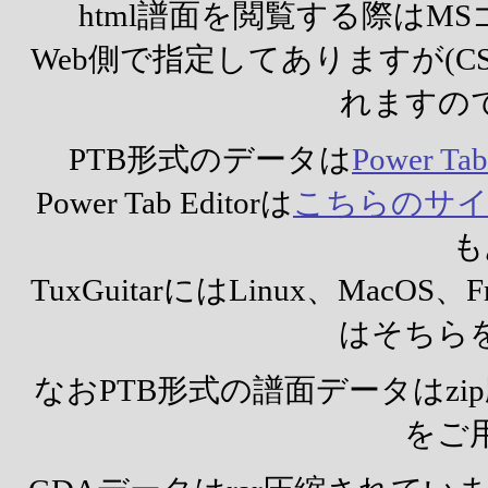
html譜面を閲覧する際は
Web側で指定してありますが(
れますの
PTB形式のデータは
Power Tab
Power Tab Editorは
こちらのサイト(
も
TuxGuitarにはLinux、Mac
はそちら
なおPTB形式の譜面データはz
をご