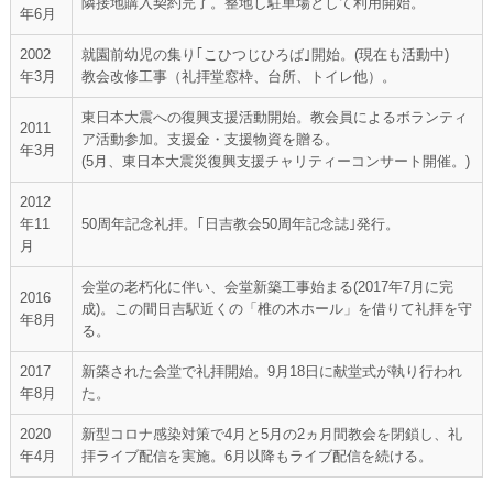
隣接地購入契約完了。整地し駐車場として利用開始。
年6月
2002
就園前幼児の集り｢こひつじひろば｣開始。(現在も活動中)
年3月
教会改修工事（礼拝堂窓枠、台所、トイレ他）。
東日本大震への復興支援活動開始。教会員によるボランティ
2011
ア活動参加。支援金・支援物資を贈る。
年3月
(5月、東日本大震災復興支援チャリティーコンサート開催。)
2012
年11
50周年記念礼拝。｢日吉教会50周年記念誌｣発行。
月
会堂の老朽化に伴い、会堂新築工事始まる(2017年7月に完
2016
成)。この間日吉駅近くの「椎の木ホール」を借りて礼拝を守
年8月
る。
2017
新築された会堂で礼拝開始。9月18日に献堂式が執り行われ
年8月
た。
2020
新型コロナ感染対策で4月と5月の2ヵ月間教会を閉鎖し、礼
年4月
拝ライブ配信を実施。6月以降もライブ配信を続ける。