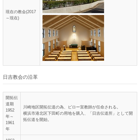
現在の教会(2017
～現在)
日吉教会の沿革
開拓伝
道期
川崎地区開拓伝道の為、ビロー宣教師が任命される。
1952
横浜市港北区下田町の用地を購入、「日吉伝道所」として開
年～
拓伝道を開始。
1961
年