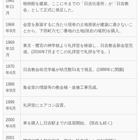
1962
牧師館を建築。ここに今までの「日吉伝道所」が「日吉教
年11
会」として正式に発足した。
月
1968
会堂を新築するに当たり現有の土地形状が建築に適さないこ
年9月
とから、下田町六七〇番地の土地(現在の場所)を購入。
1969
東京・鷺宮の神学校より礼拝堂を移築し、日吉教会新会堂完
年10
成。(2016年7月までこの礼拝堂で礼拝を守る。)
月
1970
日吉教会幼児学級が幼児数51名で発足。(1988年に閉園)
年4月
1989
集会室の増築等の教会補・改修工事完成。
年8月
1999
礼拝堂にエアコン設置。
年6月
2000
車を購入し日吉駅までの送迎開始。 (現在も続く)
年4月
2001