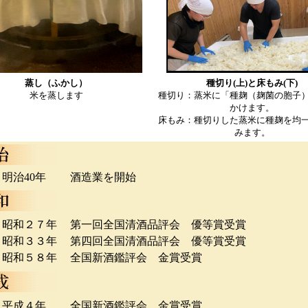
蒸し（ふかし）
種切り(上)と床もみ(下)
米を蒸します
種切り：蒸米に「種麹（麹菌の胞子
かけます。
床もみ：種切りした蒸米に種麹を均
みます。
明治40年
酒造業を開始
昭和２７年
第一回全国清酒品評会 優等賞受賞
昭和３３年
第四回全国清酒品評会 優等賞受賞
昭和５８年
全国新酒鑑評会 金賞受賞
平成４年
全国新酒鑑評会 金賞受賞