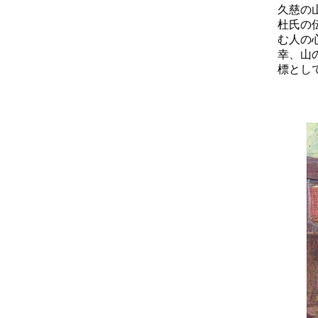
久慈の
杜氏の
む人の
幸、山
標とし