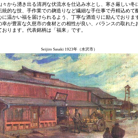
山々から湧き出る清冽な伏流水を仕込み水とし、寒さ厳しい冬
伝統的な技、手作業での麹造りなど繊細な手仕事で丹精込めて
心に温かい福を届けられるよう、丁寧な酒造りに励んでおりま
の幸が豊富な久慈市の食材との相性が良い、バランスの取れた
ております。代表銘柄は「福来」です。
Seijiro Sasaki 1923年（水沢市）