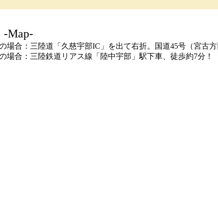
-Map-
の場合：三陸道「久慈宇部IC」を出て右折。国道45号（宮古方
の場合：三陸鉄道リアス線「陸中宇部」駅下車、徒歩約7分！