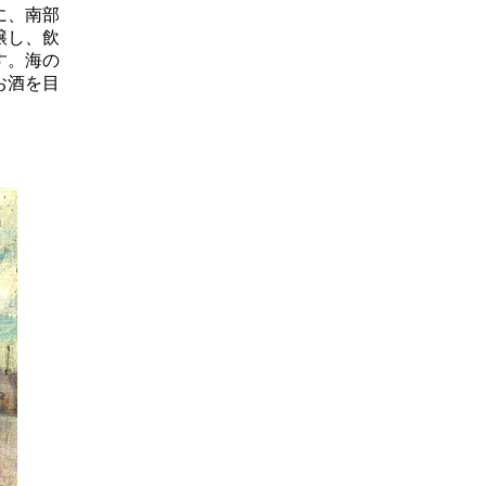
に、南部
醸し、飲
す。海の
お酒を目