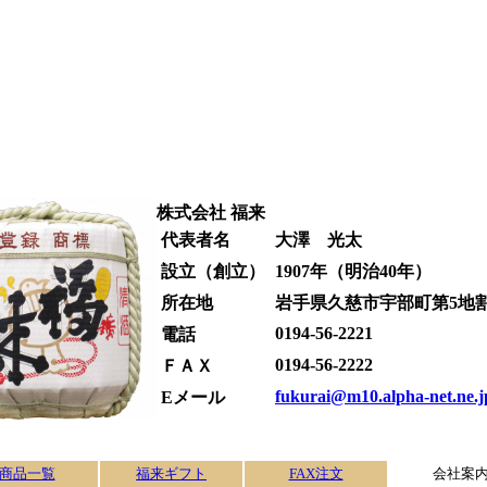
株式会社 福来
代表者名
大澤 光太
設立（創立）
1907年（明治40年）
所在地
岩手県久慈市宇部町第5地割
0194-56-2221
電話
0194-56-2222
ＦＡＸ
fukurai@m10.alpha-net.ne.j
Eメール
商品一覧
福来ギフト
FAX注文
会社案