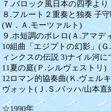
７.バロック風日本の四季より
８.フルート２重奏と独奏 子守
(Ｗ．Ａ.モーツァルト)
９.ホ短調のボレロ(Ａ.アマディ
10組曲「エジプトの幻影」(Ｇ.ミ
ィンクスの伝説 3)ナイル河に
11夏の庭(Ｐ.シルヴェストリ)
12ロマン的協奏曲(Ｋ.ヴェルキ) 
ヴォット(Ｊ.Ｓ.バッハ/山本直
☆1990年