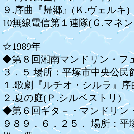
９.序曲『帰郷』(Ｋ.ヴェルキ)
10無線電信第１連隊(Ｇ.マネン
☆1989年
◆第８回湘南マンドリン・フ
３．５ 場所：平塚市中央公民
１.歌劇『ルチオ・シルラ』序曲
２.夏の庭(Ｐ.シルベストリ)
◆第６回ギタ－・マンドリン
９８９．６．２５． 場所：平