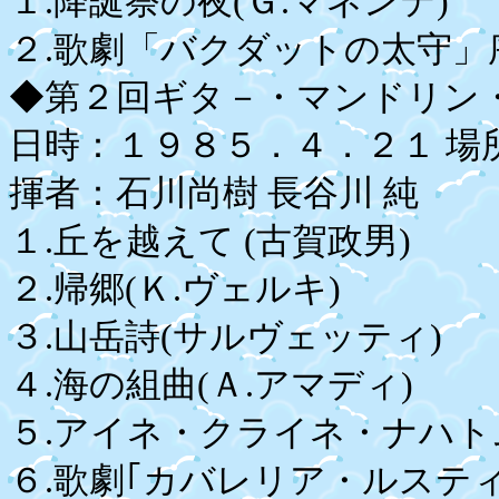
１.降誕祭の夜(Ｇ.マネンテ)
２.歌劇「バクダットの太守」
◆第２回ギタ－・マンドリン
日時：１９８５．４．２１ 場
揮者：石川尚樹 長谷川 純
１.丘を越えて (古賀政男)
２.帰郷(Ｋ.ヴェルキ)
３.山岳詩(サルヴェッティ)
４.海の組曲(Ａ.アマディ)
５.アイネ・クライネ・ナハトム
６.歌劇｢カバレリア・ルスティ