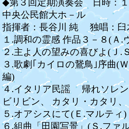
◆第３回定期演奏会 日時：
中央公民館大ホ－ル
指揮者：長谷川 純 独唱：臼
１.調和の霊感 作品３－８(Ａ
２.主よ人の望みの喜びよ(Ｊ.Ｓ
３.歌劇｢カイロの鵞鳥｣序曲(Ｗ
編)
４.イタリア民謡 帰れソレ
ビリビン、 カタリ・カタリ、
５.オアシスにて(Ｅ.マルテ
６.組曲「田園写景」(Ｓ.ファル