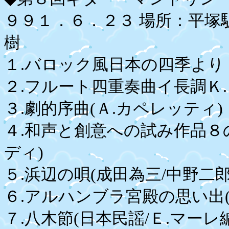
９９１．６．２３ 場所：平塚
樹
１.バロック風日本の四季より
２.フルート四重奏曲イ長調Ｋ.
３.劇的序曲(Ａ.カペレッティ)
４.和声と創意への試み作品８
ディ)
５.浜辺の唄(成田為三/中野二郎
６.アルハンブラ宮殿の思い出(
７.八木節(日本民謡/Ｅ.マーレ編