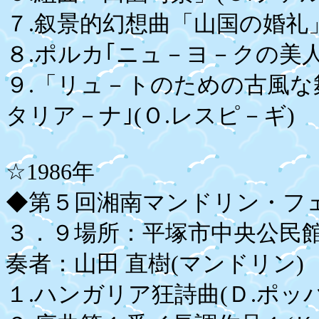
７.叙景的幻想曲「山国の婚礼」
８.ポルカ｢ニュ－ヨ－クの美人
９.「リュ－トのための古風
タリア－ナ｣(Ｏ.レスピ－ギ)
☆1986年
◆第５回湘南マンドリン・フ
３．９場所：平塚市中央公民
奏者：山田 直樹(マンドリン)
１.ハンガリア狂詩曲(Ｄ.ポッ