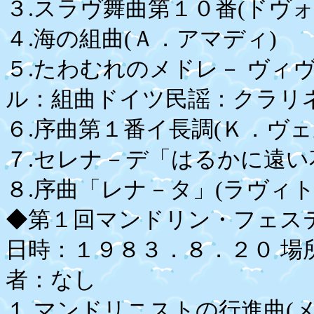
３.スラヴ舞曲第１０番(ドヴ
４.海の組曲(Ａ．アマディ)
５.たわむれのメドレ－ ヴィ
ル：組曲ドイツ民謡：クラ
６.序曲第１番イ長調(Ｋ．ヴェ
７.セレナ－デ「はるかに遠
８.序曲「レナ－タ」(ラヴィト
◆第１回マンドリン・フェス
日時：１９８３．８．２０ 場
者：なし
１.マンドリニストの行進曲(