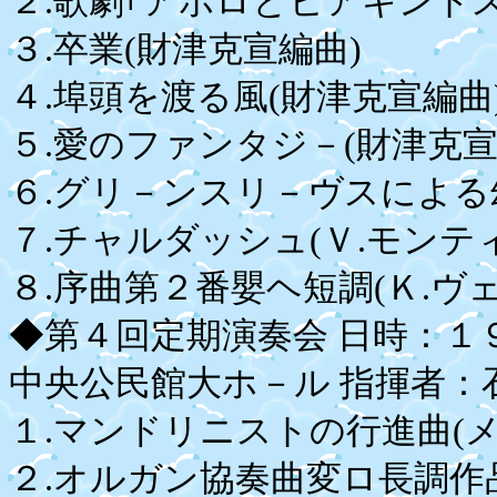
２.歌劇｢アポロとヒアキントス
３.卒業(財津克宣編曲)
４.埠頭を渡る風(財津克宣編曲
５.愛のファンタジ－(財津克宣
６.グリ－ンスリ－ヴスによる
７.チャルダッシュ(Ｖ.モンティ
８.序曲第２番嬰ヘ短調(Ｋ.ヴ
◆第４回定期演奏会 日時：
中央公民館大ホ－ル 指揮者
１.マンドリニストの行進曲(
２.オルガン協奏曲変ロ長調作品