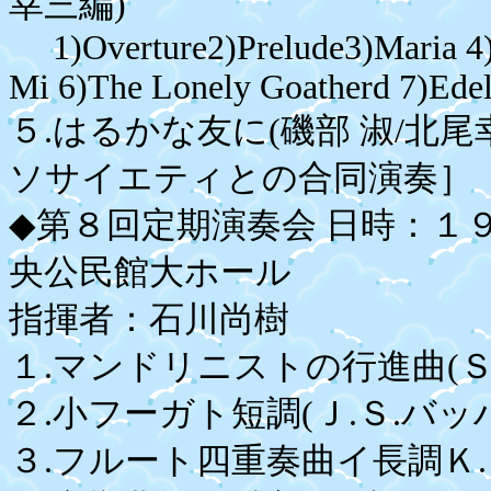
幸三編)
1)Overture2)Prelude3)Maria 4)S
Mi 6)The Lonely Goatherd 7)Ede
５.はるかな友に(磯部 淑/北
ソサイエティとの合同演奏］
◆第８回定期演奏会 日時：１
央公民館大ホール
指揮者：石川尚樹
１.マンドリニストの行進曲(Ｓ
２.小フーガト短調(Ｊ.Ｓ.バッ
３.フルート四重奏曲イ長調Ｋ.