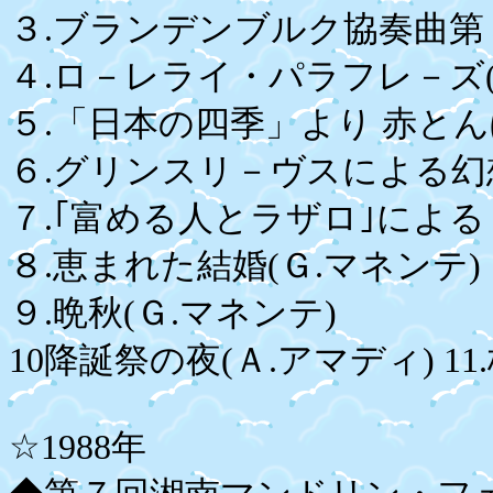
３.ブランデンブルク協奏曲第５番
４.ロ－レライ・パラフレ－ズ
５.「日本の四季」より 赤と
６.グリンスリ－ヴスによる幻
７.｢富める人とラザロ｣による
８.恵まれた結婚(Ｇ.マネンテ)
９.晩秋(Ｇ.マネンテ)
10降誕祭の夜(Ａ.アマディ) 1
☆1988年