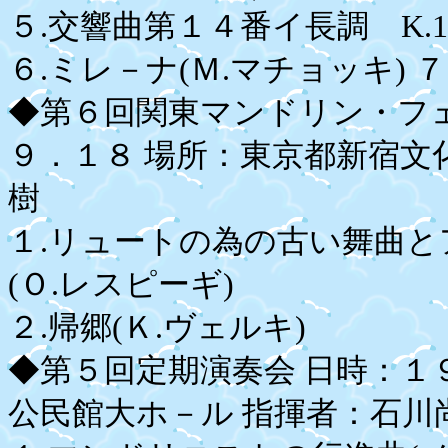
５.交響曲第１４番イ長調 K.1
６.ミレ－ナ(Ｍ.マチョッキ) 
◆第６回関東マンドリン・フ
９．１８ 場所：東京都新宿文
樹
１.リュートの為の古い舞曲と
(Ｏ.レスピーギ)
２.帰郷(Ｋ.ヴェルキ)
◆第５回定期演奏会 日時：１
公民館大ホ－ル 指揮者：石川