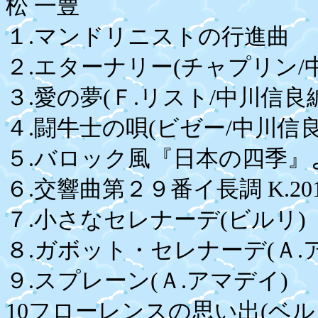
松 一豊
１.マンドリニストの行進曲
２.エターナリー(チャプリン/
３.愛の夢(Ｆ.リスト/中川信
４.闘牛士の唄(ビゼー/中川信良
５.バロック風『日本の四季』よ
６.交響曲第２９番イ長調 K.2
７.小さなセレナーデ(ビルリ
８.ガボット・セレナーデ(Ａ
９.スプレーン(Ａ.アマデイ)
10フローレンスの思い出(ベル