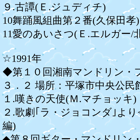
９.古譚(Ｅ.ジュディチ)
10舞踊風組曲第２番(久保田孝)
11愛のあいさつ(Ｅ.エルガー/
☆1991年
◆第１０回湘南マンドリン・
３．２ 場所：平塚市中央公民
１.嘆きの天使(Ｍ.マチョッキ)
２.歌劇｢ラ・ジョコンダ｣より
編)
◆第８回ギター・マンドリン