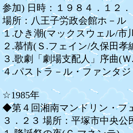
参加) 日時：１９８４．１２．
場所：八王子労政会館ホ－ル 
１.ひき潮(マックスウェル/市川
２.慕情(Ｓ.フェイン/久保田孝
３.歌劇「劇場支配人」序曲(
４.パストラ－ル・ファンタジ－
☆1985年
◆第４回湘南マンドリン・フ
３．２３ 場所：平塚市中央公