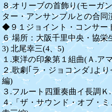
８.オリーブの首飾り(モーガン
ター・アンサンブルとの合同
◆９１ジョイント・コンサート
６ 場所：大阪千里中央・協栄生
3) 北尾幸三(4、5)
１.東洋の印象第１組曲(Ａ.ア
２.歌劇｢ラ・ジョコンダ｣より
編)
３.フルート四重奏曲イ長調Ｋ.
４.「ザ・サウンド・オブ・ミ