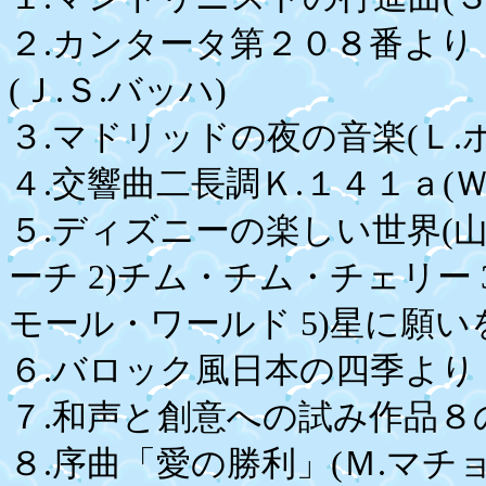
２.カンタータ第２０８番より
(Ｊ.Ｓ.バッハ)
３.マドリッドの夜の音楽(Ｌ.
４.交響曲二長調Ｋ.１４１ａ(Ｗ
５.ディズニーの楽しい世界(山
ーチ 2)チム・チム・チェリー 
モール・ワールド 5)星に願い
６.バロック風日本の四季より
７.和声と創意への試み作品８
８.序曲「愛の勝利」(Ｍ.マチ