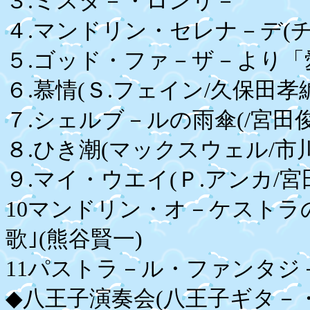
３.ミスタ－・ロンリ－
４.マンドリン・セレナ－デ(チ
５.ゴッド・ファ－ザ－より「愛
６.慕情(Ｓ.フェイン/久保田孝
７.シェルブ－ルの雨傘(/宮田
８.ひき潮(マックスウェル/市川
９.マイ・ウエイ(Ｐ.アンカ/宮
10マンドリン・オ－ケストラ
歌｣(熊谷賢一)
11パストラ－ル・ファンタジ－
◆八王子演奏会(八王子ギタ－