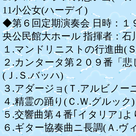
11小公女(ハーデイ)
◆第６回定期演奏会 日時：１
央公民館大ホール 指揮者：石
１.マンドリニストの行進曲(Ｓ
２.カンタータ第２０９番「悲
(Ｊ.Ｓ.バッハ)
３.アダージョ(Ｔ.アルビノ
４.精霊の踊り(Ｃ.Ｗ.グルック)
５.交響曲第４番｢イタリア｣よ
６.ギター協奏曲ニ長調(Ａ.ヴ