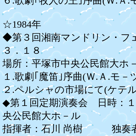
６.歌劇｢牧人の王｣序曲(Ｗ.Ａ
☆1984年
◆第３回湘南マンドリン・フ
３．１８
場所：平塚市中央公民館大ホ－
１.歌劇｢魔笛｣序曲(Ｗ.Ａ.
２.ペルシャの市場にて(ケテル
◆第１回定期演奏会 日時：
央公民館大ホ－ル
指揮者：石川 尚樹 独奏者：