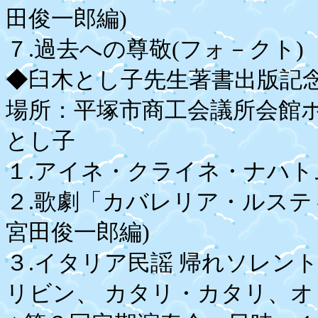
田俊一郎編)
７.過去への尊敬(フォ－クト)
◆臼木とし子先生著書出版記念
場所：平塚市商工会議所会館ホ
とし子
１.アイネ・クライネ・ナハトム
２.歌劇「カバレリア・ルステ
宮田俊一郎編)
３.イタリア民謡 帰れソレン
リビン、 カタリ・カタリ、