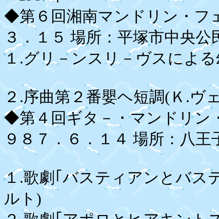
◆第６回湘南マンドリン・フ
３．１５ 場所：平塚市中央公
１.グリ－ンスリ－ヴスによる
２.序曲第２番嬰ヘ短調(Ｋ.ヴ
◆第４回ギタ－・マンドリン
９８７．６．１４ 場所：八王
１.歌劇｢バスティアンとバス
ルト)