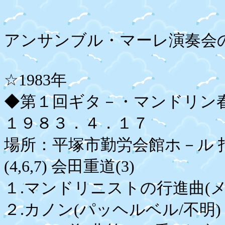
アンサンブル・マーレ演奏会
☆1983年
◆第１回ギタ－・マンドリン
１９８３．４．１７
場所：平塚市勤労会館ホ－ル 指揮者
(4,6,7) 会田重道(3)
１.マンドリニストの行進曲
２.カノン(パッヘルベル/不