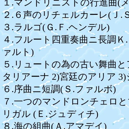
１.マンドリニストの行進曲
２.６声のリチェルカーレ(Ｊ.Ｓ
３.ラルゴ(Ｇ.Ｆ.ヘンデル)
４.フルート四重奏曲ニ長調Ｋ.
ァルト)
５.リュートの為の古い舞曲とア
タリアーナ 2)宮廷のアリア 3
６.序曲ニ短調(Ｓ.ファルボ)
７.一つのマンドロンチェロ
リガル (Ｅ.ジュディチ)
８.海の組曲(Ａ.アマデイ)