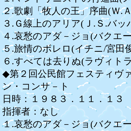
２.歌劇「牧人の王」序曲(Ｗ.
３.Ｇ線上のアリア(Ｊ.Ｓ.バッ
４.哀愁のアダ－ジョ(バクエー
５.旅情のボレロ(イチニ/宮
６.すべては去りぬ(ラヴィトラ
◆第２回公民館フェスティヴ
ン・コンサ－ト
日時：１９８３．１１．１３
指揮者：なし
１.哀愁のアダ－ジョ(バクエ