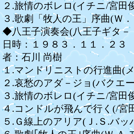
２.旅情のボレロ(イチニ/宮田
３.歌劇「牧人の王」序曲(Ｗ．
◆八王子演奏会(八王子ギタ－
日時：１９８３．１１．２３
者：石川 尚樹
１.マンドリニストの行進曲
２.哀愁のアダ－ジョ(バクエー
３.旅情のボレロ(イチニ/宮
４.コンドルが飛んで行く(/宮
５.Ｇ線上のアリア(Ｊ.Ｓ.バッ