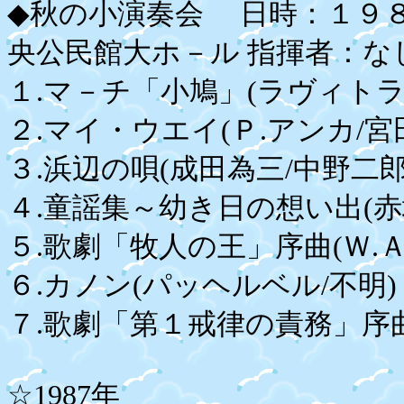
◆秋の小演奏会 日時：１９
央公民館大ホ－ル 指揮者：な
１.マ－チ「小鳩」(ラヴィト
２.マイ・ウエイ(Ｐ.アンカ/宮
３.浜辺の唄(成田為三/中野
４.童謡集～幼き日の想い出(赤
５.歌劇「牧人の王」序曲(Ｗ.
６.カノン(パッヘルベル/不明)
７.歌劇「第１戒律の責務」序曲
☆1987年