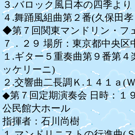
３.バロック風日本の四季より
４.舞踊風組曲第２番(久保田孝
◆第７回関東マンドリン・フ
７．２９ 場所：東京都中央区
１.ギター５重奏曲第９番第４楽
ッケリーニ)
２.交響曲二長調Ｋ.１４１ａ(Ｗ
◆第７回定期演奏会 日時：１
公民館大ホール
指揮者：石川尚樹
１.マンドリニストの行進曲(Ｓ