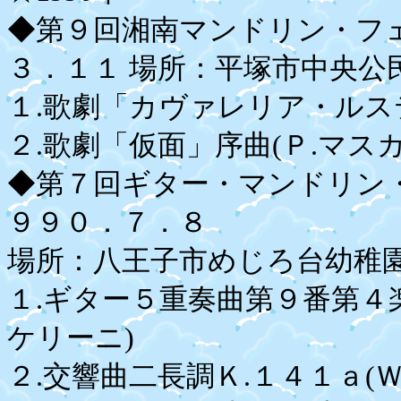
◆第９回湘南マンドリン・フ
３．１１ 場所：平塚市中央公
１.歌劇「カヴァレリア・ルス
２.歌劇「仮面」序曲(Ｐ.マスカ
◆第７回ギター・マンドリン
９９０．７．８
場所：八王子市めじろ台幼稚園
１.ギター５重奏曲第９番第４楽
ケリーニ)
２.交響曲二長調Ｋ.１４１ａ(Ｗ