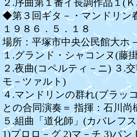
２.序曲第１番イ長調作品１(Ｋ
◆第３回ギタ－・マンドリン
１９８６．５．１８
場所：平塚市中央公民館大ホ－
１.グランド・シャコンヌ(藤
２.夜曲(コペルティ－ニ) ３.
モ－ツァルト)
４.マンドリンの群れ(ブラッ
との合同演奏＝ 指揮：石川尚
５.組曲「道化師」(カバレフス
1)プロロ－グ 2)マ－チ 3)パ