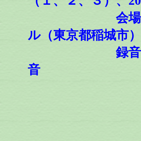
（１、２、３）、20
会場：稲城市
ル（東京都稲城市
録音、編集：
音