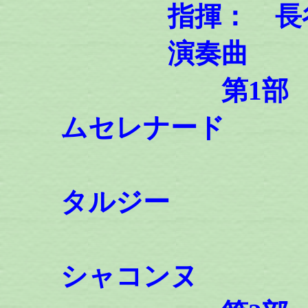
指揮： 長谷
演奏曲
第1部 上田
ムセレナード
シルベス
タルジー
藤掛廣幸
シャコンヌ