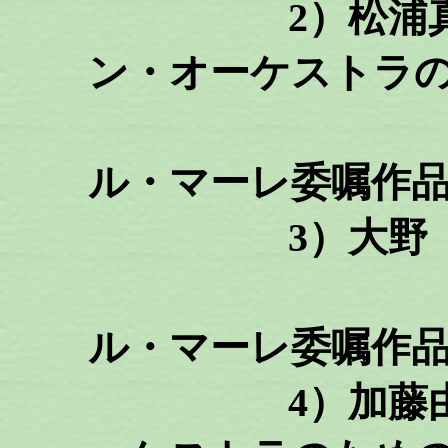
2）松浦真沙
ン・オーケストラ
（ア
ル・マーレ委嘱作品2
3）大野 愛
（ア
ル・マーレ委嘱作品2
4）加藤由美