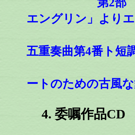
第2部 ワー
エングリン」よりエ
モーツァ
五重奏曲第4番ト短調
レスピー
ートのための古風な
4. 委嘱作品CD