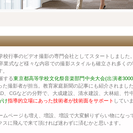
に学校行事のビデオ撮影の専門会社としてスタートしました
卒業式など様々な内容での撮影スタイルも確立され多くの
す。
催する
東京都高等学校文化祭音楽部門中央大会(出演者3000
った撮影者が担当。教育家庭新聞の記事にも紹介されまし
D、CGなどの分野で、大成建設、清水建設、大林組、竹
がけ
指導的立場にあった技術者が技術面をサポート
してい
ームページも増え、増設、増設で大変解りずらい物になっ
クスに飛んで来て頂ければ迷わずに済むかと思います。