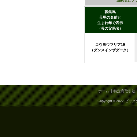
血統表とブ
募集馬
母馬の名前と
生まれ年で表示
（母の父馬名）
コウヨウマリア19
（ダンスインザダーク）
ホーム
特定商取引法
Copyright © 2022 ビッ