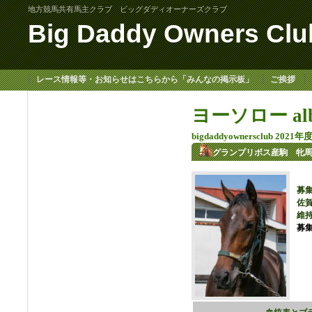
地方競馬共有馬主クラブ ビッグダディオーナーズクラブ
Big Daddy Owners Clu
レース情報等・お知らせはこちらから「みんなの掲示板」
ご挨拶
ヨーソロー al
bigdaddyownersclub 202
グランプリボス産駒 牝
募集
佐賀
維持
募集