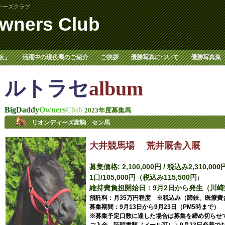
ナーズクラブ
wners Club
板」
活躍中の現役馬のご紹介
ご挨拶
優勝写真について
優勝写真集
ルトラセ
album
Big
Daddy
Owners
Club
2023年度募集馬
リオンディーズ産駒 セン馬
大井競馬場 荒井厩舎入厩
募集価格: 2,100,000円 / 税込み2,310,0
1口/105,000円（税込み115,500円
）
維持費負担開始日：9月2日から発生（
預託料：月35万円程度 ※税込み（蹄鉄、医療
募集期間：9月13日から9月23日（PM5時まで）
※募集予定口数に達した場合は募集を締め切らせ