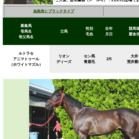
ご入金、証明書類（メール可）：9月23日必着で
血統表とブラックタイプ
募集馬
性別
生年
競馬
母馬名
父馬
毛色
月日
厩舎
母父馬名
ルトラセ
リオン
セン馬
大井
アニマトゥール
2/5
ディーズ
青鹿毛
荒井厩
（ホワイトマズル）