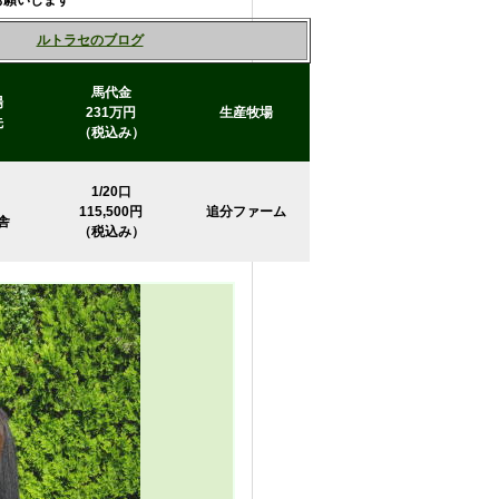
お願いします
ルトラセのブログ
馬代金
場
231万円
生産牧場
先
（税込み）
1/20口
115,500円
追分ファーム
舎
（税込み）