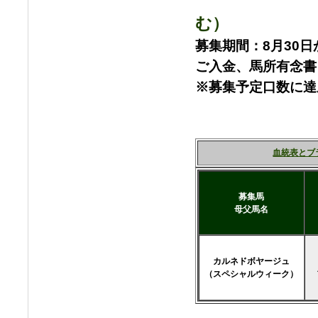
む）
募集期間：8月30日
ご入金、馬所有念書
※募集予定口数に達
血統表とブ
募集馬
母父馬名
カルネドボヤージュ
（スペシャルウィーク）