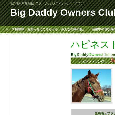
地方競馬共有馬主クラブ ビッグダディオーナーズクラブ
Big Daddy Owners Clu
レース情報等・お知らせはこちらから「みんなの掲示板」
活躍中の現役馬
ハピネス
Big
Daddy
Owners
Club
2
「ハピネストソング」
血統表とブラ