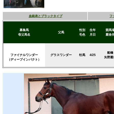
血統表とブラックタイプ
フ
募集馬
性別
生年
競馬
父馬
母父馬名
毛色
月日
厩舎
船橋
ファイナルワンダー
グラスワンダー
牡馬
4/25
矢野厩
（ディープインパクト）