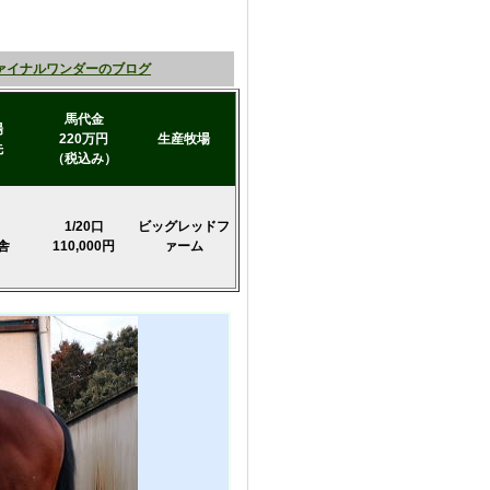
ァイナルワンダーのブログ
馬代金
場
220万円
生産牧場
先
（税込み）
1/20口
ビッグレッドフ
舎
110,000円
ァーム