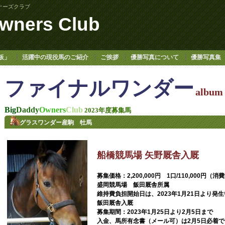
ナーズクラブ
wners Club
板」
活躍中の現役馬のご紹介
ご挨拶
優勝写真について
優勝写真集
ファイナルワンダー
album
Big
Daddy
Owners
Club
2023年度募集馬
グラスワンダー産駒 牡馬
船橋競馬場 矢野厩舎入厩
募集価格：2,200,000円 1口/110,000円（消
盛岡競馬場 飯田厩舎所属
維持費負担開始日は、2023年1月21日より発生
飯田厩舎入厩
募集期間：2023年1月25日より2月5日まで
入金、馬所有念書（メール可）は2月5日必着