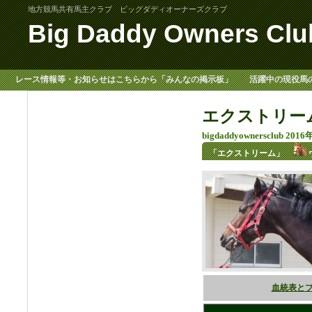
地方競馬共有馬主クラブ ビッグダディオーナーズクラブ
Big Daddy Owners Clu
レース情報等・お知らせはこちらから「みんなの掲示板」
活躍中の現役馬
エクストリーム 
big
daddy
owners
club 20
「エクストリーム」
血統表と