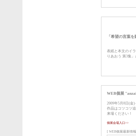
「希望の言葉を
表紙と本文のイラ
りあおう 第3集
WEB個展 "anzai
2009年5月8日(金)
作品はコツコツ追
来場ください！
個展会場入口>>
[ WEB個展最新情報 