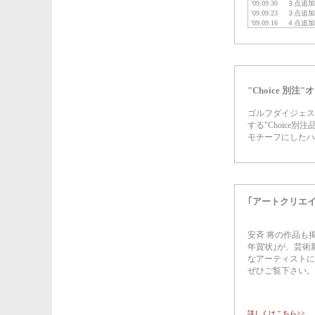
"Choice 別
ゴルフダイジェスト
する"Choice
モチーフにしたハ
｢アートクリエ
安斉 将の作品も
年賀状｣が、芸術
なアーティストに
ぜひご覧下さい。
詳しくはこちら>>