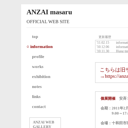
ANZAI masaru
OFFICIAL WEB SITE
top
更新履歴
○ information
profile
works
こちらは旧
→https://anz
exhibition
notes
links
個展開催
安斉
contact
会期：2011年2月
9:00～17:
ANZAI WEB
会場：十和田市
GALLERY