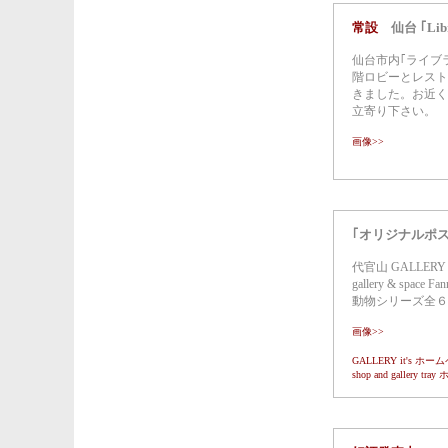
常設
仙台 ｢Libr
仙台市内｢ライブ
階ロビーとレスト
きました。お近く
立寄り下さい。
画像>>
｢オリジナルポ
代官山 GALLERY it
gallery & sp
動物シリーズ全６
画像>>
GALLERY it's ホ
shop and gallery t