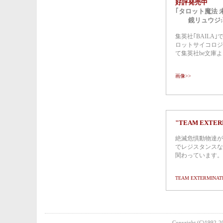
好評発売中
｢タロット魔法 
鏡リュウジ:著
集英社｢BAILA
ロットサイコロジ
て集英社be文庫
画像>>
"TEAM EXTER
絶滅危惧動物達が
でレジスタンスな
関わっています。
TEAM EXTERMIN
Copyright (C)1992-20