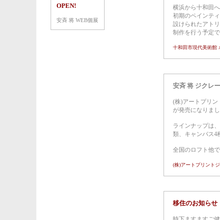
OPEN!
横浜から十和田へ
初期のペインティ
安斉 将 WEB個展
設けられたアトリ
制作を行う予定で
十和田市現代美術館 
安斉 将 ジクレ
(株)アートプリ
が発売になりまし
ラインナップは、
類、キャンバス4種
全国のロフト他で
(株)アートプリント
移住のお知らせ
時下ますますご健