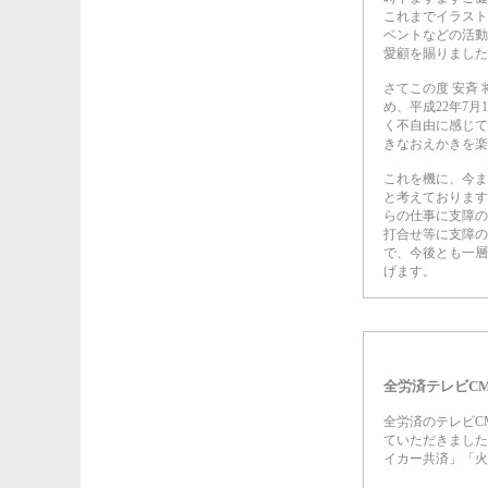
これまでイラスト
ベントなどの活動
愛顧を賜りました
さてこの度 安斉
め、平成22年7
く不自由に感じて
きなおえかきを楽
これを機に、今ま
と考えております
らの仕事に支障の
打合せ等に支障の
で、今後とも一層
げます。
全労済テレビC
全労済のテレビC
ていただきました
イカー共済」「火