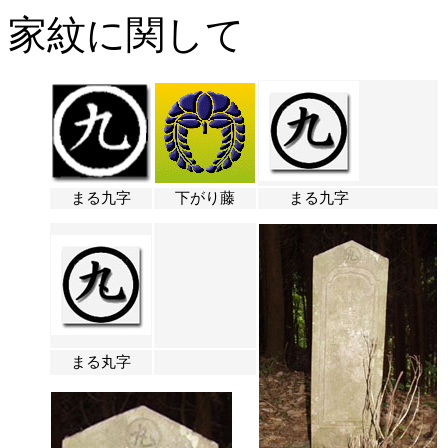
家紋に関して
まる九字
下がり藤
まる九字
まる丸字