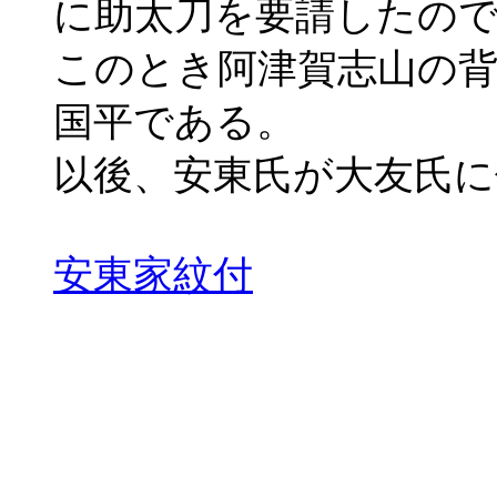
に助太刀を要請したの
このとき阿津賀志山の
国平である。
以後、安東氏が大友氏
安東家紋付