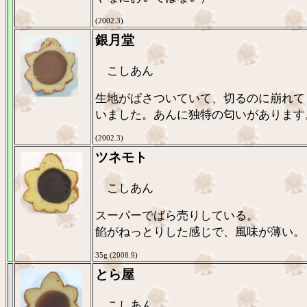
(2002.3)
銀月堂
こしあん
生地がぱさついていて、切るのに崩れて
いました。あんに独特の匂いがあります
(2002.3)
ツネモト
こしあん
スーパーでばら売りしている。
餡がねっとりした感じで、風味が薄い。
35g (2008.9)
とら屋
こしあん