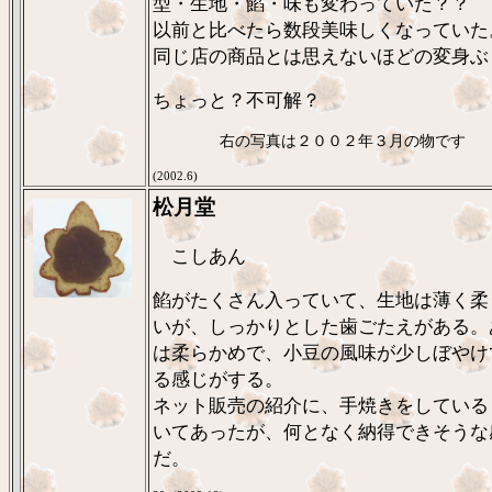
型・生地・餡・味も変わっていた？？
以前と比べたら数段美味しくなっていた
同じ店の商品とは思えないほどの変身ぶ
ちょっと？不可解？
右の写真は２００２年３月の物です
(2002.6)
松月堂
こしあん
餡がたくさん入っていて、生地は薄く柔
いが、しっかりとした歯ごたえがある。
は柔らかめで、小豆の風味が少しぼやけ
る感じがする。
ネット販売の紹介に、手焼きをしている
いてあったが、何となく納得できそうな
だ。