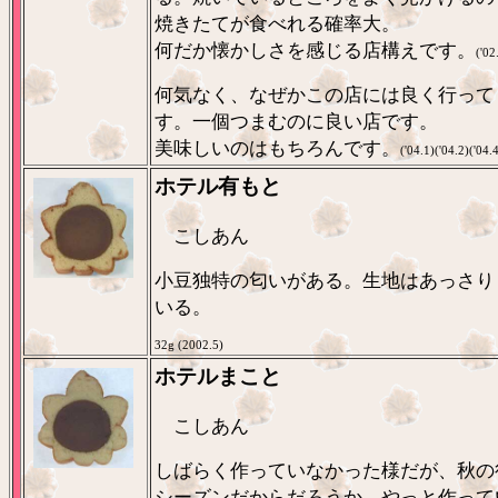
焼きたてが食べれる確率大。
何だか懐かしさを感じる店構えです。
('02
何気なく、なぜかこの店には良く行って
す。一個つまむのに良い店です。
美味しいのはもちろんです。
('04.1)('04.2)('04.
ホテル有もと
こしあん
小豆独特の匂いがある。生地はあっさり
いる。
32g (2002.5)
ホテルまこと
こしあん
しばらく作っていなかった様だが、秋の
シーズンだからだろうか、やっと作って