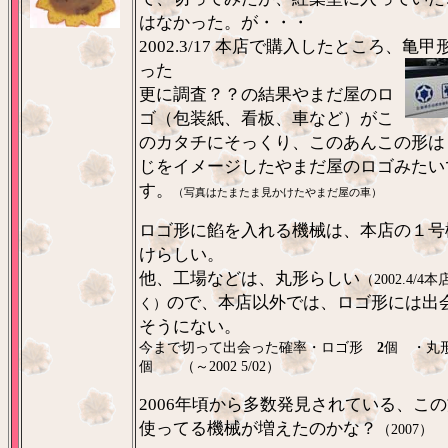
はなかった。が・・・
2002.3/17
本店で購入したところ、亀甲
った
更に調査？？の結果やまだ屋のロ
ゴ（包装紙、看板、車など）がこ
のカタチにそっくり、このあんこの形は
じをイメージしたやまだ屋のロゴみたい
す。
（写真はたまたま見かけたやまだ屋の車）
ロゴ形に餡を入れる機械は、本店の１号
けらしい。
他、工場などは、丸形らしい
（2002.4/4
ので、本店以外では、ロゴ形には出
く）
そうにない。
今まで切って出会った確率・ロゴ形
2
個 ・丸
個 （～2002 5/02）
2006年頃から多数発見されている、こ
使ってる機械が増えたのかな？
（2007）