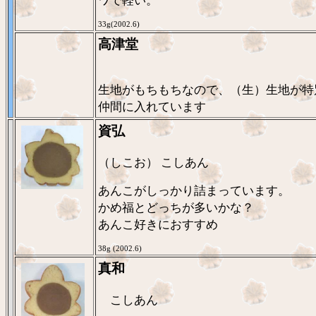
ワで軽い。
33g(2002.6)
高津堂
生地がもちもちなので、（生）生地が特
仲間に入れています
資弘
（しこお） こしあん
あんこがしっかり詰まっています。
かめ福とどっちが多いかな？
あんこ好きにおすすめ
38g (2002.6)
真和
こしあん