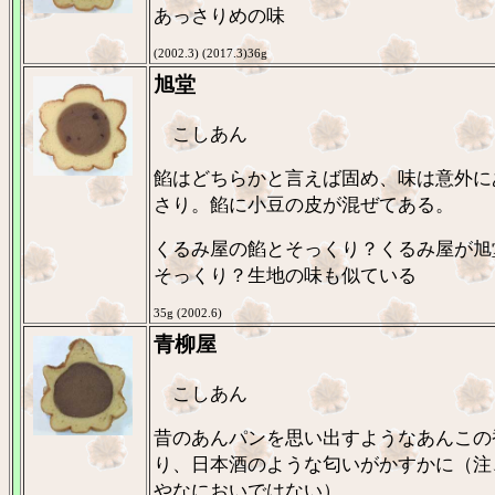
あっさりめの味
(2002.3) (2017.3)36g
旭堂
こしあん
餡はどちらかと言えば固め、味は意外に
さり。餡に小豆の皮が混ぜてある。
くるみ屋の餡とそっくり？くるみ屋が旭
そっくり？生地の味も似ている
35g (2002.6)
青柳屋
こしあん
昔のあんパンを思い出すようなあんこの
り、日本酒のような匂いがかすかに（注
やなにおいではない）