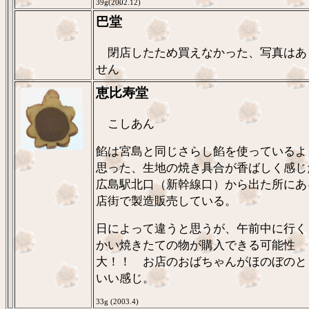
39g(2002.12)
巴堂
閉店したため買えなかった、写真はあ
せん
恵比寿堂
こしあん
餡は宮島と同じさらし餡を使っているよ
思った、生地の焼き具合が香ばしく感じ
広島駅北口（新幹線口）から出た所にあ
店街で製造販売している。
日によって違うと思うが、午前中に行く
かい焼きたての物が購入できる可能性
大！！ お店のおばちゃんがほのぼのと
いい感じ。
33g (2003.4)