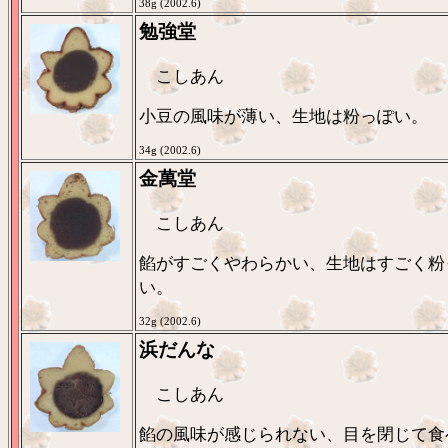
38g (2002.6)
勉強堂
こしあん
小豆の風味が薄い、生地は粉っぽい。
34g (2002.6)
金萬堂
こしあん
餡がすごくやわらかい、生地はすごく粉
い。
32g (2002.6)
浜だんな
こしあん
餡の風味が感じられない、目を閉じて食