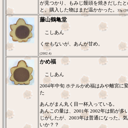
が見つかり、もみじ饅頭を焼きだしたと
と。購入した物はまだ温かかった。
33g (20
藤山鶴亀堂
こしあん
くせもないが、あんが甘め。
(2002.4)
かめ福
こしあん
2004年中旬 ホテルかめ福はみや離宮に
た
あんがまん丸く目一杯入っている。
あんこの量は、2001年 2002年は餡が多
じがしたが、2003年は普通になった。
いか？？