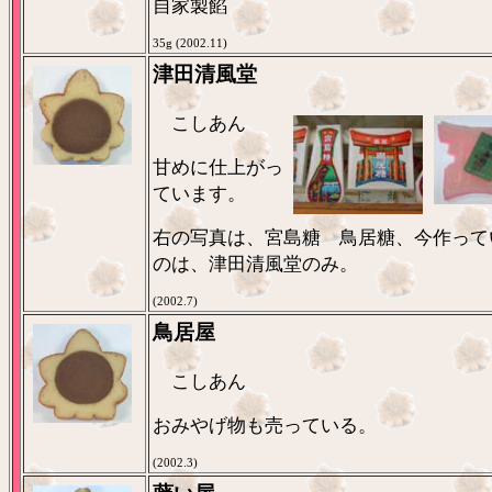
自家製餡
35g (2002.11)
津田清風堂
こしあん
甘めに仕上がっ
ています。
右の写真は、宮島糖 鳥居糖、今作って
のは、津田清風堂のみ。
(2002.7)
鳥居屋
こしあん
おみやげ物も売っている。
(2002.3)