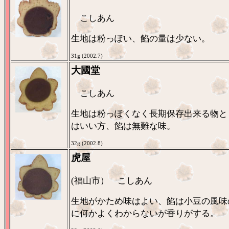
こしあん
生地は粉っぽい、餡の量は少ない。
31g (2002.7)
大國堂
こしあん
生地は粉っぽくなく長期保存出来る物と
はいい方、餡は無難な味。
32g (2002.8)
虎屋
(福山市） こしあん
生地がかため味はよい、餡は小豆の風味
に何かよくわからないが香りがする。