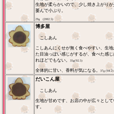
生地が柔らかいので、少し焼き上がりが
萎んで小ぶり。
29g (2002.5)
博多屋
こしあん
こしあんにくせが無く食べやすい、生地
た目油っぽい感じがするが、食べた感じ
れほどでもない。
35g('02.5)
全体的に甘い、香料が気になる。
37g ('04.2)
だいこん屋
こしあん
生地が甘めです、お店の中が広々として
す。