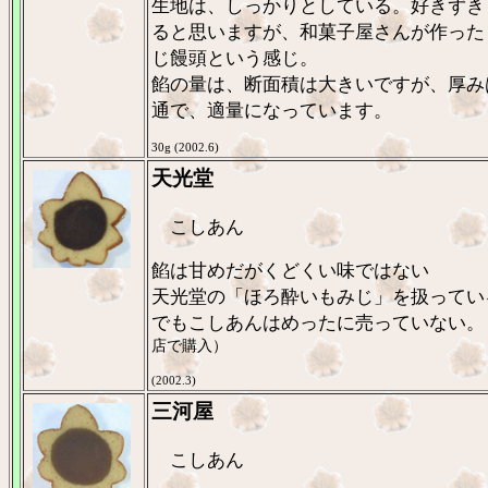
生地は、しっかりとしている。好きずき
ると思いますが、和菓子屋さんが作った
じ饅頭という感じ。
餡の量は、断面積は大きいですが、厚み
通で、適量になっています。
30g (2002.6)
天光堂
こしあん
餡は甘めだがくどくい味ではない
天光堂の「ほろ酔いもみじ」を扱ってい
でもこしあんはめったに売っていない。
店で購入）
(2002.3)
三河屋
こしあん