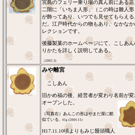
宮島のフェリー乗り場の真ん前にある店
二階に「いちま人形」（この時は雛人形
が飾ってあり、いつでも見せてもらえる
だ。江戸時代からの物もあり、なかなか
レクションです。
後藤製菓のホームページにて、こしあん
りかたを詳しく説明してある。
（2002.3)
みや離宮
こしあん
旧かめ福の後、経営者が変わり名前が変
オープンした。
（写真右）あんこの形はやまだ屋に酷
似ている
。41g (2004.11)
H17.11.10頃よりもみじ饅頭職人