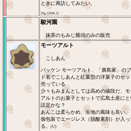
ときに再訪してみたい。
29g (2006.3)
駿河園
抹茶のもみじ饅頭のみの販売
モーツアルト
こしあん
バッケン モーツアルト、「廣島家」の
ド名でこしあんと紅葉型の洋菓子のセッ
売っている
少々もみまんとしては高めの値段だ、モ
アルトのお菓子とセットで広島土産にと
設定かな？
あんこは柔らかめ、生地の風味も良い。
個包装でエージレス（脱酸素剤）が入っ
る。
(U)