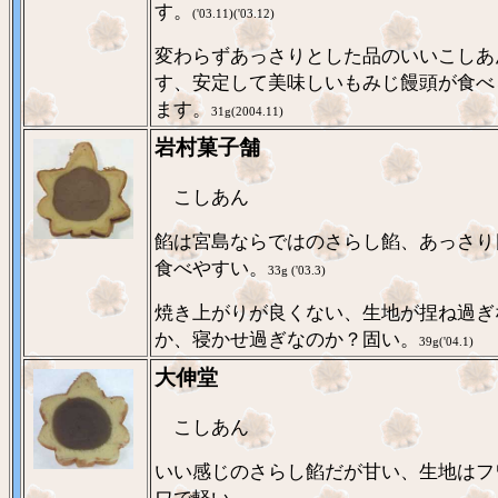
す。
('03.11)('03.12)
変わらずあっさりとした品のいいこしあ
す、安定して美味しいもみじ饅頭が食べ
ます。
31g(2004.11)
岩村菓子舗
こしあん
餡は宮島ならではのさらし餡、あっさり
食べやすい。
33g ('03.3)
焼き上がりが良くない、生地が捏ね過ぎ
か、寝かせ過ぎなのか？固い。
39g('04.1)
大伸堂
こしあん
いい感じのさらし餡だが甘い、生地はフ