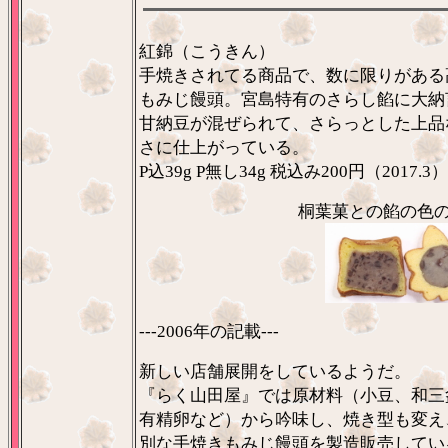
紅錦（こうきん）
手焼きされてる商品で、数に限りがある
もみじ饅頭。宮島特有のさらし餡に大納
甘納豆が混ぜられて、さらっとした上品
さに仕上がっている。
P込39g P無し34g 税込み200円（2017.3）
桐葉菓との餡の色
---2006年の記載---
新しい店舗展開をしているようだ。
『らく山田屋』では原材料（小豆、和三
有精卵など）から吟味し、焼き型も変え
別な手焼きもみじ饅頭を製造販売してい