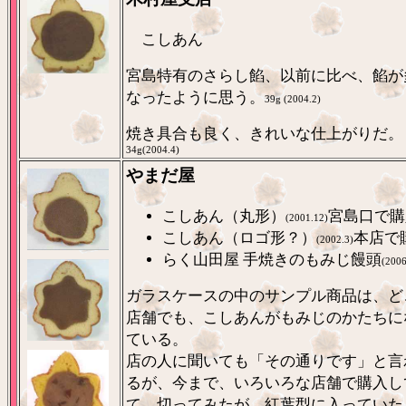
こしあん
宮島特有のさらし餡、以前に比べ、餡が
なったように思う。
39g (2004.2)
焼き具合も良く、きれいな仕上がりだ。
34g(2004.4)
やまだ屋
こしあん（丸形）
宮島口で購
(2001.12)
こしあん（ロゴ形？）
本店で
(2002.3)
らく山田屋 手焼きのもみじ饅頭
(2006
ガラスケースの中のサンプル商品は、ど
店舗でも、こしあんがもみじのかたちに
ている。
店の人に聞いても「その通りです」と言
るが、今まで、いろいろな店舗で購入し
て、切ってみたが、紅葉型に入っていた