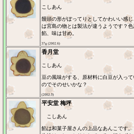
こしあん
饅頭の形がぽってりとしてかわいい感じ
は宮島の物とは製法が違うようです？色
餡、味は甘め。
37g (2002.6)
香月堂
こしあん
豆の風味がする、原材料に白豆が入って
のでそのせいかな？
(2002.3)
平安堂 梅坪
こしあん
餡は和菓子屋さんの上品なあんこです。