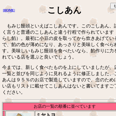
こしあん
|HOME|
もみじ饅頭といえばこしあんです。このこしあん、
く言うと普通のこしあんと違う行程で作られています
らし餡）。最初に小豆の皮を取ってから炊きあげてい
で、餡の色が薄めになり、あっさりと美味しく食べら
す。美味しいもみじ饅頭を食べたいなら、餡作りに力
れている店を選ぶと良いでしょう。
今までは、新しく食べたものを上にしていましたが、
一覧と並びを同じように見れるように修正しました、
あんは９５％のお店で製造していますので、念のため
い店もリストに載せてこしあんはないと書いてますご
ください。
お店の一覧の順番に並べています
ミヤトヨ