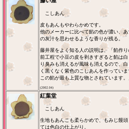
藤い屋
こしあん
皮もあんもやわらかめです。
他のメーカーに比べて餡の色が濃い、あ
の灰汁を思わせるような香りが残る。
藤井屋をよく知る人の説明は、「餡作り
前工程で小豆の皮を剥きすぎると餡は白
り臭みも消えるが風味も消えるので、白
く黒くなく紫色のこしあんを作っていま
この餡が最も上質な物とされています。
(2002.04)
紅葉堂
こしあん
生地もあんこも柔らかめで、もみじ饅頭
ては色白の仕上がり。