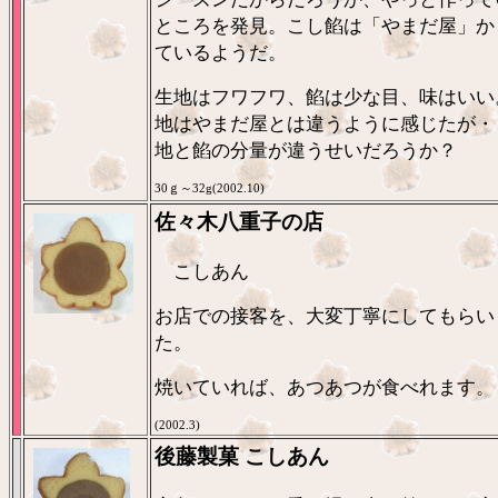
ところを発見。こし餡は「やまだ屋」か
ているようだ。
生地はフワフワ、餡は少な目、味はいい
地はやまだ屋とは違うように感じたが・
地と餡の分量が違うせいだろうか？
30ｇ～32g(2002.10)
佐々木八重子の店
こしあん
お店での接客を、大変丁寧にしてもらい
た。
焼いていれば、あつあつが食べれます。
(2002.3)
後藤製菓 こしあん