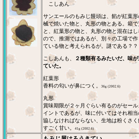
こしあん
サンエールのもみじ饅頭は、餡が紅葉形
械で焼いた物と、丸形の物とある。箱で
と、紅葉形の物と、丸形の物と混在はし
ので、推測ではあるが、別々の工場で作
ている物と考えられるが。謎である？？
こしあんも、
２種類有るみたいだ、味が
ていた。
紅葉形
香料の匂いが鼻につく。
36g (2002.6)
丸形
賞味期限が２ヶ月ぐらい有るのがセール
イントであるが、味に付いてはそれ相当
協しなければならない、生地は粉くさく
すごく甘い。
41g (2002.6)
もみじ屋はろうきてい