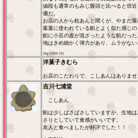
値段も通常のもみじ饅頭と比べると倍近
価だ。
お店の人から粒あんと聞くが、やまだ屋
葉菓に使われている餡とよく似た感じの
餡に小豆の皮が混ざったような餡だった
地はきめ細かく弾力があり、ムラがない
36g (2006.10)
洋菓子きむら
お店のこだわりで、こしあんはありませ
吉川七浦堂
こしあん
餡は少しぱさぱさしていますが、生地は
さりとしていて食感がいいです。
友人と食べましたが好評でした！！