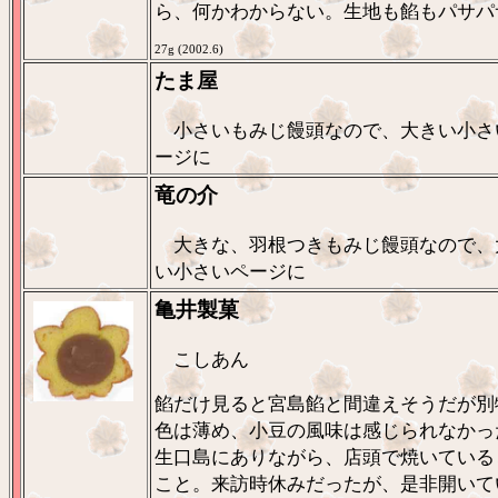
ら、何かわからない。生地も餡もパサパ
27g (2002.6)
たま屋
小さいもみじ饅頭なので、大きい小さ
ージに
竜の介
大きな、羽根つきもみじ饅頭なので、
い小さいページに
亀井製菓
こしあん
餡だけ見ると宮島餡と間違えそうだが別
色は薄め、小豆の風味は感じられなかっ
生口島にありながら、店頭で焼いている
こと。来訪時休みだったが、是非開いて