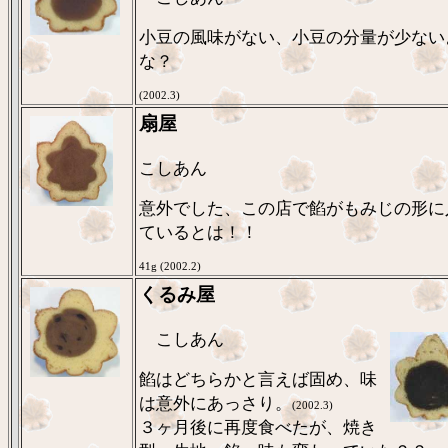
小豆の風味がない、小豆の分量が少ない
な？
(2002.3)
扇屋
こしあん
意外でした、この店で餡がもみじの形に
ているとは！！
41g (2002.2)
くるみ屋
こしあん
餡はどちらかと言えば固め、味
は意外にあっさり。
(2002.3)
３ヶ月後に再度食べたが、焼き