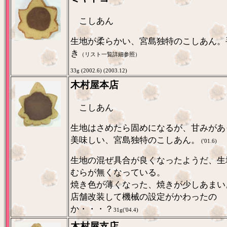
こしあん
生地が柔らかい、宮島独特のこしあん。
き
（リスト一覧詳細参照）
33g (2002.6) (2003.12)
木村屋本店
こしあん
生地はさめたら固めになるが、甘みがあ
美味しい、宮島独特のこしあん。
('01.6)
生地の混ぜ具合が良くなったようだ、生
むらが無くなっている。
焼き色が薄くなった、焼きが少しあまい
店舗改装して機械の設定がかわったの
か・・・？
31g('04.4)
木村屋支店