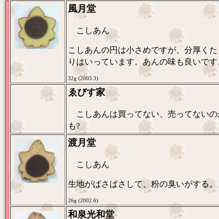
風月堂
こしあん
こしあんの円は小さめですが、分厚くた
りはいっています。あんの味も良いです
32g (2003.3)
ゑびす家
こしあんは買ってない、売ってないの
も?
渡月堂
こしあん
生地がぱさぱさして、粉の臭いがする。
26g (2002.6)
和泉光和堂