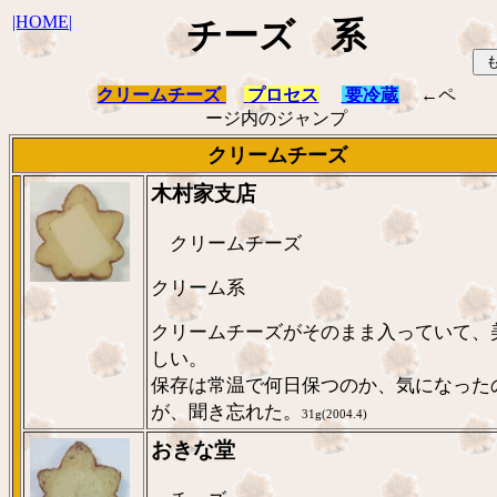
|HOME|
チーズ 系
クリームチーズ
プロセス
要冷蔵
←ペ
ージ内のジャンプ
クリームチーズ
木村家支店
クリームチーズ
クリーム系
クリームチーズがそのまま入っていて、
しい。
保存は常温で何日保つのか、気になった
が、聞き忘れた。
31g(2004.4)
おきな堂