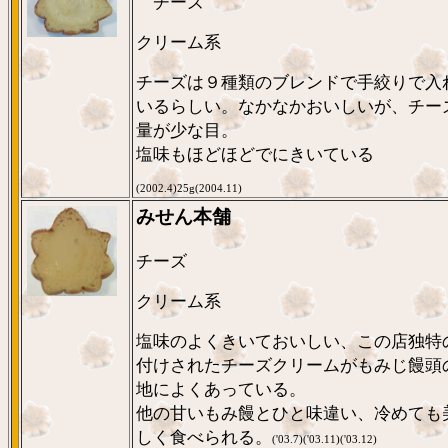
チーズ
クリーム系
チーズは９種類のブレンドで手絞りで入
いるらしい。なかなかおいしいが、チー
量が少な目。
塩味もほどほどでにきいている
(2002.4)25g(2004.11)
みせん本舗
チーズ
クリーム系
塩味のよくきいておいしい、この店独特
付けされたチーズクリームがもみじ饅頭
地によくあっている。
他の甘いもみ饅とひと味違い、冷めても
しく食べられる。
('03.7)('03.11)('03.12)