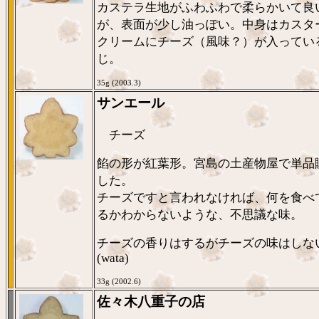
カステラ生地がふわふわで柔らかいて良
が、表面が少し油っぽい。中身はカスタ
クリームにチーズ（風味？）が入ってい
じ。
35g (2003.3)
サンエール
チーズ
餡の形が紅葉形。宮島の土産物屋で単品
した。
チーズですと言われなければ、何を食べ
るかわからないような、不思議な味。
チーズの香りはするがチーズの味はしな
(wata)
33g (2002.6)
佐々木八重子の店