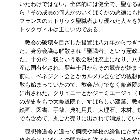
いたわけではない。全体的には健全で、聖なる
ら「その成員の何人かのいくばくかの悪徳にも
フランスのカトリック聖職者より優れた人々を
トックヴィルは正しいのである。
教会の破壊を目ざした措置は八九年からつぎ
た。身分会議は解散され「聖職者」という憲政
た。十分の一税という教会税は廃止になり、八
産は国有化され、翌年十月からその競売が始ま
前に、ベネジクト会とかカルメル会などの観想
散も始まっていたので、教会だけでなく修道院
に出された。クリュニーとかジェミエージュ（
の歴史をもつ大修道院も、すばらしい建築、教
絵画、図書、手敲、典礼用具、大理石、木材、
でも含めて、丸ごと売りに出されて消滅してい
観想修道会と違って病院や学校の経営にたず