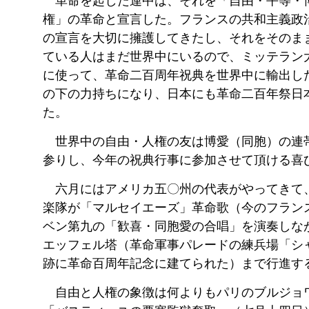
革命を起した連中は、それを「自由・平等・
権」の革命と宣言した。フランスの共和主義政
の宣言を大切に擁護してきたし、それをそのま
ている人はまだ世界中にいるので、ミッテラン
に使って、革命二百周年祝典を世界中に輸出し
の下の力持ちになり、日本にも革命二百年祭日
た。
世界中の自由・人権の友は博愛（同胞）の連
参りし、今年の祝典行事に参加させて頂ける喜
六月にはアメリカ五〇州の代表がやってきて
楽隊が「マルセイエーズ」革命歌（今のフラン
ベン第九の「歓喜・同胞愛の合唱」を演奏しな
エッフェル塔（革命軍事パレードの練兵場「シ
跡に革命百周年記念に建てられた）まで行進す
自由と人権の象徴は何よりもパリのブルジョ