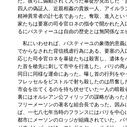
た。彼らに煽動されて入った暴徒が見出した「
四人の偽証人、近親相姦の貴族一人、アイルラ
精神異常者の計七名であった。奪取、進入とい
家たちは要塞の司令官ロネの指令で開かれた入
るにバスティーユは自由の歴史とは無関係なエ
私にいわせれぱ、バスティーユの象徴的意義
でからなされた背信残虐行為にある。要塞の入
応じた司令官ロネを暴徒たちは殺害し、遺体を
た首を槍先に刺して市中を行進した。パリの商
同日に同様な運命にあった。曝し首の行列をや
フレッセルをピストルで射ち殺したのは昂奮し
市会を出てくるのを待ち伏せていた一人の暗殺
裏にはオルレアン公フィリップの謀略があった
フリーメーソンの著名な組合長であった。
因み
ば、一七八七年当時のフランスにはパリを中心
都市にメーソンのロッジが組織されていた。パ