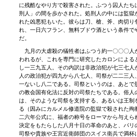
に残酷なやり方で殺害された。ふつう囚人たち
刑人」の間を歩かされた。処刑人の中には監獄
れた凶悪犯もいた。彼らは刀、槍、斧、肉切り
れ、一日六フラン、無料ブドウ酒という条件で
だ。
九月の大虐殺の犠牲者はふつう約一〇〇〇人
われるが、これを専門に研究したカロンによる
し一三九五人。その内訳は非政治犯が七三七人
人の政治犯が四九から八七人、司祭が二二三人
一ないし八二である。司祭というのは、あとで
の教会国有化法に反対の司祭たちである。俗人
は、そのような司祭を支持する、あるいは王制
る（因みにカルメル修道院の監獄で殺された殉
二六年公式に、福者の称号をローマから与えら
決定をもたらした八月十日の革命のあと、パリ
司祭や貴族や王宮近衛師団のスイス衛兵で満杯