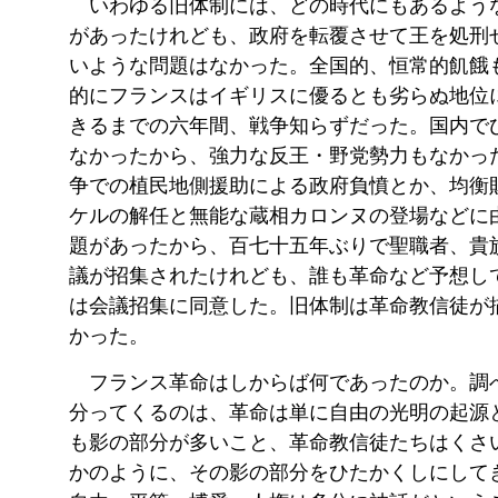
いわゆる旧体制には、どの時代にもあるよう
があったけれども、政府を転覆させて王を処刑
いような問題はなかった。全国的、恒常的飢餓
的にフランスはイギリスに優るとも劣らぬ地位
きるまでの六年間、戦争知らずだった。国内で
なかったから、強力な反王・野党勢力もなかっ
争での植民地側援助による政府負憤とか、均衡
ケルの解任と無能な蔵相カロンヌの登場などに
題があったから、百七十五年ぶりで聖職者、貴
議が招集されたけれども、誰も革命など予想し
は会議招集に同意した。旧体制は革命教信徒が
かった。
フランス革命はしからば何であったのか。調
分ってくるのは、革命は単に自由の光明の起源
も影の部分が多いこと、革命教信徒たちはくさ
かのように、その影の部分をひたかくしにして