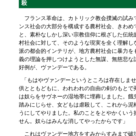
殺
フランス革命は、カトリック教会撲滅の試み
ンス社会の大部分を構成する農村社会、きわめ
と、素朴なしかし深い宗教信仰に根ざした伝統
村社会に対して、そのような現実を全く理解し
派の都会的インテリが、地方農村社会に暴力を
義の理論を押しつけようとした無謀、無慈悲な
好例が、ヴァンデーである。
「もはやヴァンデーというところは存在しませ
供とともどもに、われわれの自由の剣のもとで
は奴らをサヴネーの湿地帯に埋葬しました。餓
踏みにじらせ、女どもは虐殺して、これから泥
うにしてやりました。私のことをとやかくいう
せん。奴らはみんな消してやったからです」
これはヴァンデー地方をすみからすみまで破