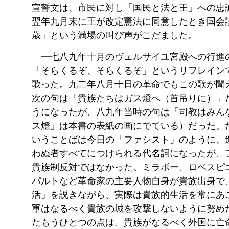
宣誓文は、市民に対し「国民と法と王」への忠
翌年九月末に王が改定憲法に同意したとき国会
歳」という満場の叫び声がこだました。
一七八九年十月のヴェルサイユ宮殿への行進
「そらくるぞ、そらくるぞ」というリフレイン
歌った。九二年八月十日の革命でもこの歌が聞
次の句は「貴族たちはガス燈へ（首吊りに）」
うになったが、八九年当時の句は「司教はみん
ス燈」は本書の表紙の画にでている）だった。
いうことばは今日の「ファシスト」のように、
わぬ者すべてにつけられる代名詞になったが、
貴族制反対ではなかった。ミラボー、ロベスピ
パルトなど革命家の主要人物自身が貴族出身で
活」を説きながら、実際は貴族的生活を常にあ
軍はなるべく貴族の城を攻撃しないように努め
たもうひとつの点は、貴族がなるべく外国に亡