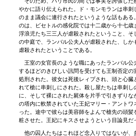
そのため、パリ市民の間では事実を誇張した
やかに語り伝えられた。ド・モンモランは串刺
のまま議会に連行されたというような話もある
のは、ビセトルの感化院では十二歳から十七歳
浮浪児たち三三人が虐殺されたということ、そ
の中庭で、ランバル公夫人が虐殺された、しか
虐殺されたということである。
王室の女官長のような職にあったランバル公
するほどのきびしい訊問を受けても王制否定の
処刑された。彼女は死後レィプされ、頭と心臓
れて槍に串刺しにされた。殺し屋たちは串刺し
に、そして裸にされた屍体を片手で引きずりな
の塔内に軟禁されていた王妃マリー・アントワ
った。途中で彼らは美容師をよんで槍先の頭髪
粧させた。王妃にキスさせようという目論見だ
他の囚人たちはこれほど念入りではないが、