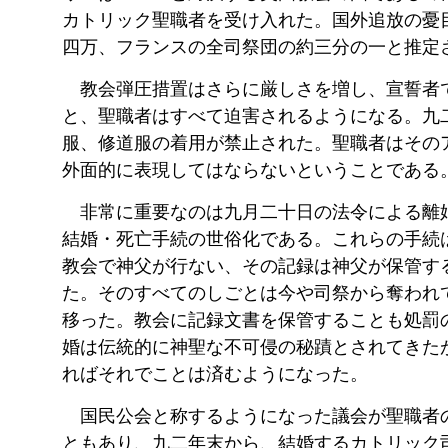
カトリック聖職者を受け入れた。国外追放の憂
四万、フランスの全司祭団の約三分の一と推定
教会弾圧措置はさらに厳しさを増し、宣誓者
と、聖職者はすべて迫害されるようになる。九
服、修道服の着用が禁止された。聖職者はその
外面的に表現してはならないということである
非常に重要なのは九月二十日の法令による離
結婚・死亡手続の世俗化である。これらの手続
教会で神父が行ない、その記録は神父が保管す
た。そのすべてのしごとは今や司祭から奪われ
移った。教会に記録文書を保管することも処罰
婚は伝統的に神聖な不可侵の秘蹟とされてきた
ればそれでことは済むようになった。
国民公会と称するようになった議会が聖職者
ともあり、九二年末から、結婚するカトリック