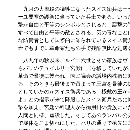
九月の大虐殺の犠牲になったスイス衛兵は一
ーユ要塞の護衛に当っていた兵士である。いっ
撃が自由と平等のシンボルとされると、襲撃の
すべて自由と平等の敵とされる。気の毒なこと
な防衛者として国際的に知られているスイス衛
命でもすでに革命家たちの手で残酷無比な処遇
八九年の秋以来、ルイ十六世とその家族はヴ
らパリのテュイルリー宮殿に居を移していたが
革命で暴徒に襲われ、国民議会の議場内桟敷に
る。そのときも最後まで留まって王宮を暴徒の
としていたのがスイス衛兵である。桟敷の王か
よ」との指示が来て降服したスイス衛兵たちに
撃を加え、宮廷の料理人から御用掛の貴族にい
人間と同様、虐殺した。そしてあのランバル公
で屍体をこま切れにした。パリの通りで槍先に