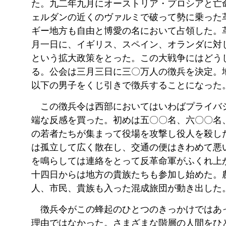
た。九二年九月にオーストリア・プロシアと亡
ェルダンの近くのヴァルミで破って勢に乗った
ギー地方も自由と博愛の名において占領した。
月一日に、イギリス、スペイン、オランダに対
という拡大政策をとった。この大戦争にはどう
る。公会は三月三日に三〇万人の徴兵を決定。
以下の男子をくじ引きで徴兵することになった
この徴兵令は西部においてはいわばプライバ
端な反感を買った。初めは五〇〇名、六〇〇名
の若者たちが集まって役場を攻撃し役人を殺し
は孤立して広く散在し、交通の便はきわめて悪
を鳴らしては連絡をとって反革命軍がふくれ上
十四日からは地方の貴族たちも参加し始めた。
人、市民、貴族も入った混成旅団が動き出した
徴兵令がこの蜂起のひとつのきっかけではあ
理由ではなかった。さまざまな階層の人間をひ