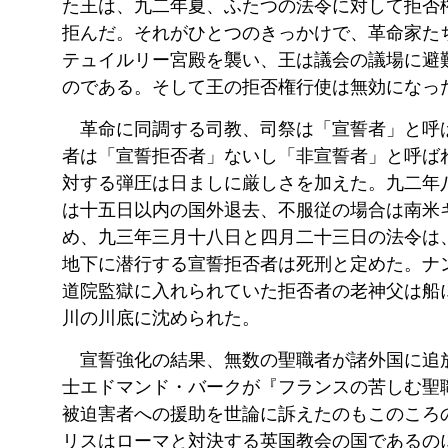
た王は、九二年夏、ふたつの法令に対して拒否
拒んだ。それがひとつのきっかけで、革命家た
テュイルリー宮殿を襲い、王は議会の議場に避
のである。そして王の拒否権行使は無効になっ
革命に同調する司教、司祭は「宣誓者」と呼
者は「宣誓拒否者」ないし「非宣誓者」と呼ば
対する弾圧は日ましに厳しさを加えた。九二年
は十五日以内の国外退去、不服従の場合は南米
め、九三年三月十八日と四月二十三日の法令は
地下に潜行する宣誓拒否者は死刑と定めた。ナ
道院監獄に入れられていた拒否者の老神父は船
川の川底に沈められた。
宣誓強化の結果、無数の聖職者が諸外国に追
士エドマンド・バークが『フランスの苦しむ聖
被迫害者への援助を世論に訴えたのもこのころ
リスはローマと対決する英国教会の国であるの