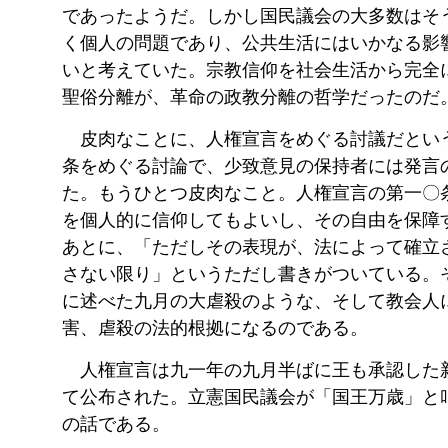
であったようだ。しかし国民議会の大多数はそ
く個人の問題であり、公共生活にはいかなる影
いと考えていた。宗教信仰を社会生活から完全
聖俗分離が、革命の政教分離の哲学だったのだ
皮肉なことに、人権宣言をめぐる討議だとい
条をめぐる討論で、少致意見の保持者には発言
た。もうひとつ皮肉なこと。人権宣言の第一〇
を個人的に信仰してもよいし、その自由を保障
あとに、「ただしその表現が、法によって確立
さない限り」というただし書きがついている。
に述べた九月の大虐殺のような、そして教会人
害、虐殺の法的根拠になるのである。
人権宣言は九一年の九月半ばに王も承認した
て公布された。立憲国民議会が「国王万歳」と
の話である。