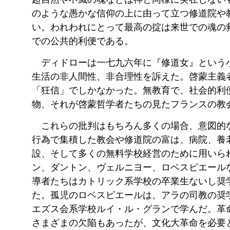
のような愚かな信仰の上に由って立つ修道院や
い。われわれにとって最高の掟は来世での魂の
での公共的利便である。
ディドローは一七九六年に『修道女』という
生活の非人間性、非合理性を訴えた。啓蒙主義
「狂信」でしかなかった。無教育で、社会的利
物、それが啓蒙哲学者たちの見たフランスの教
これらの批判はもちろん多くの場合、意図的
行為で集積した教会や修道院の富は、病院、養
設、そして多くの無料学校経営のために用いら
ン、ダントン、ヴェルニヨー、ロベスピエール
導者たちはカトリック系学校の卒業生ないし奨
た。孤児のロベスピエールは、アラの司教の奨
エズス会系学校ルイ・ル・グランで学んだ。革
さまざまの欠陥もあったが、文化大革命を必要