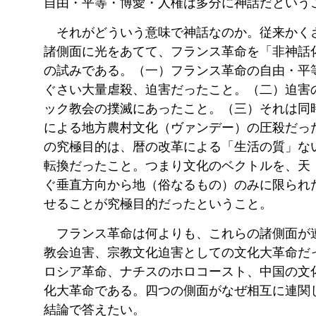
自由・平等・博愛・人権は多分に神話だという
それがどういう意味で神話なのか。従来かく
諸側面に光をあてて、フランス革命を「非神話
の試みである。（一）フランス革命の自由・平
ぐさい大量虐殺、迫害だったこと。（二）迫害
ック教会の撲滅にあったこと。（三）それは同
による地方農村文化（ヴァンデー）の圧殺だっ
の究極目的は、暦の改革による「生活の質」な
転換だったこと。つまり文化のベクトルを、天
ぐ垂直方向から地（俗なるもの）のみに限られ
せることが究極目的だったということ。
フランス革命は何よりも、これらの諸側面が
教会迫害、宗教文化迫害としての文化大革命だ
ロシア革命、ナチスのホロコースト、中国の文
化大革命である。四つの側面がなぜ相互に連関
結論で答えたい。