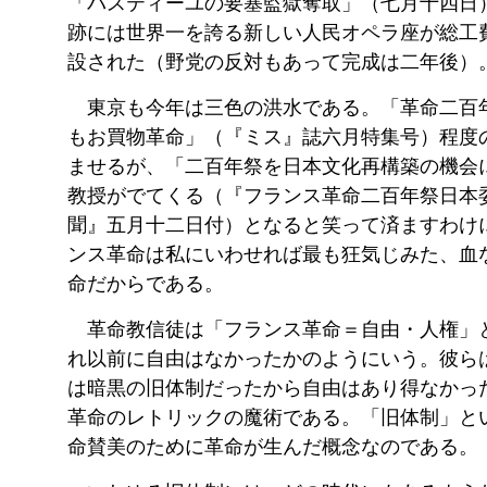
「バスティーユの要塞監獄奪取」（七月十四日
跡には世界一を誇る新しい人民オペラ座が総工
設された（野党の反対もあって完成は二年後）
東京も今年は三色の洪水である。「革命二百
もお買物革命」（『ミス』誌六月特集号）程度
ませるが、「二百年祭を日本文化再構築の機会
教授がでてくる（『フランス革命二百年祭日本
聞』五月十二日付）となると笑って済ますわけ
ンス革命は私にいわせれば最も狂気じみた、血
命だからである。
革命教信徒は「フランス革命＝自由・人権」
れ以前に自由はなかったかのようにいう。彼ら
は暗黒の旧体制だったから自由はあり得なかっ
革命のレトリックの魔術である。「旧体制」と
命賛美のために革命が生んだ概念なのである。