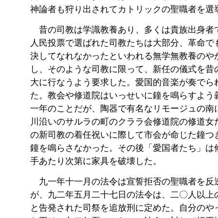
神論者も狩り出されてカトリックの聖職者を選
昔の司教は学識教養あり、多くは貴族出身者
人民投票で選ばれた司教たちは大部分、革命で
決してなれなかったといわれる無学無教養のや
し、そのような司教に限って、新任の儀式を昔
大に行なうよう要求した。愛国的音楽が奏でら
た。教会や修道院はいっせいに鐘を鳴らすよう
一年のことだが、陶器で有名なリモージュの南
川沿いのサルラの町のクララ会修道院の修道女
の新司教の着任祝いに際して市会が命じた鐘つ
鐘を鳴らさなかった。その後「愛国者たち」は
手あたり次第に家具を破壊した。
九一年十一月の法令は宣誓拒否の聖職者を反
が、九二年五月二十七日の法令は、二〇人以上
と告発された司祭を追放刑に定めた。自分のや