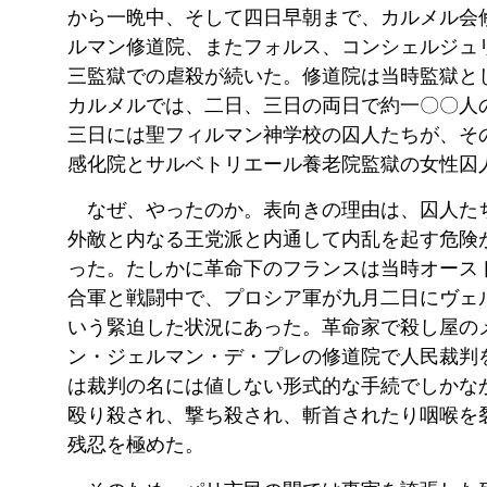
から一晩中、そして四日早朝まで、カルメル会
ルマン修道院、またフォルス、コンシェルジュ
三監獄での虐殺が続いた。
修道院は当時監獄と
カルメルでは、二日、三日の両日で約一〇〇人
三日には聖フィルマン神学校の囚人たちが、そ
感化院とサルベトリエール養老院監獄の女性囚
なぜ、やったのか。表向きの理由は、囚人た
外敵と内なる王党派と内通して内乱を起す危険
った。たしかに革命下のフランスは当時オース
合軍と戦闘中で、プロシア軍が九月二日にヴェ
いう緊迫した状況にあった。革命家で殺し屋の
ン・ジェルマン・デ・プレの修道院で人民裁判
は裁判の名には値しない形式的な手続でしかな
殴り殺され、撃ち殺され、斬首されたり咽喉を
残忍を極めた。