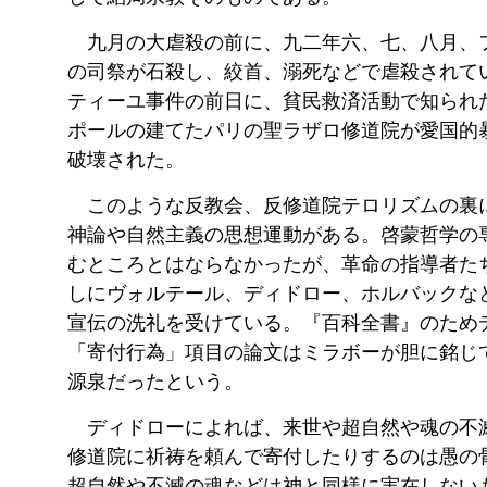
九月の大虐殺の前に、九二年六、七、八月、
の司祭が石殺し、絞首、溺死などで虐殺されて
ティーユ事件の前日に、貧民救済活動で知られ
ポールの建てたパリの聖ラザロ修道院が愛国的
破壊された。
このような反教会、反修道院テロリズムの裏
神論や自然主義の思想運動がある。啓蒙哲学の
むところとはならなかったが、革命の指導者た
しにヴォルテール、ディドロー、ホルバックな
宣伝の洗礼を受けている。『百科全書』のため
「寄付行為」項目の論文はミラボーが胆に銘じ
源泉だったという。
ディドローによれば、来世や超自然や魂の不
修道院に祈祷を頼んで寄付したりするのは愚の
超自然や不滅の魂などは神と同様に実在しない