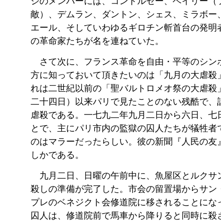
ジのメンバーには、コンドルセー、ベイリー（
敵）、デムラン、ダントン、シェス、ミラボー
エール、そしていわゆるギロチン斬首台の発明
の革命家たちが名を連ねていた。
さて次に、フランス革命を自由・平等のシン
方に知っておいて頂きたいのは「九月の大虐殺
れは二世紀以前の「聖バルトロメオ祭の大虐殺
二十四日）以来パリで見たことのない残酷で、
虐殺である。一七九二年九月二日から六日、七
とで、主にパリ市内の監獄の囚人たちが犠牲者
のはマラーだったらしい。彼の新聞『人民の友
しかである。
九月二日、日曜の午前中に、魚屋区とルクサ
殺しの準備が完了した。市会の留置場からサン
プレのベネジクト会修道院に移されることにな
囚人は、修道院前で馬車から降りると同時に殺