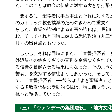
た。このことは教会の伝統に対する大きな打撃
要するに、聖職者民事基本法とそれに対する
のカトリック教会撲滅のためのきわめて重要な
らした。宣誓の強制による迫害の強化は、最初
殺、そしてそれと同時に始まる恐怖政治（九三
月）の出発点ともなった。
しかし、それは同時にまた、「宣誓拒否者」
外追放その他さまざまの苦難を余儀なくされて
る信徒を奮起させる結果にもなった。そのよう
誓者」を支持する信徒よりも多かった。そして
て、「宣誓拒否者」
──
彼らは「よき聖職者」と
する多数派信徒の受動的抵抗は、特に西フラン
抗へと転換していった。
（三）「ヴァンデーの集団虐殺」・地方文