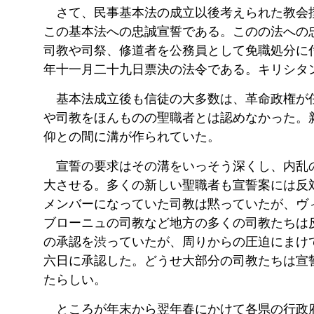
さて、民事基本法の成立以後考えられた教会
この基本法への忠誠宣誓である。このの法への
司教や司祭、修道者を公務員として免職処分に
年十一月二十九日票決の法令である。キリシタ
基本法成立後も信徒の大多数は、革命政権が
や司教をほんものの聖職者とは認めなかった。
仰との間に溝が作られていた。
宣誓の要求はその溝をいっそう深くし、内乱
大させる。多くの新しい聖職者も宣誓案には反
メンバーになっていた司教は黙っていたが、ヴ
ブローニュの司教など地方の多くの司教たちは
の承認を渋っていたが、周りからの圧迫にまけ
六日に承認した。どうせ大部分の司教たちは宣
たらしい。
ところが年末から翌年春にかけて各県の行政