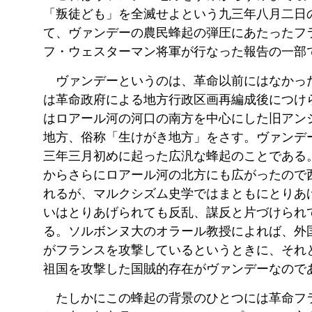
「叛徒ども」を全滅せよという九三年八月二日
て、ヴァンデーの農民蜂起の弾圧にあたったフ
フ・ウェスターマン将軍が行なった報告の一部
ヴァンデーというのは、革命以前にはなかっ
は革命政府による地方行政区画再編成後につけ
はロアール河の河口の南方を中心にした旧アン
地方、俗称「生けがき地方」をさす。ヴァンデ
三年三月初めに起った広汎な蜂起のことである
からさらにロアール河の北方にも広がったので
れるが、マルクシズム史学ではまともにとりあ
いはとりあげられても反乱、謀反と片づけられ
る。ソルボンヌ大のオラール教授によれば、外
がフランスを攻撃しているというときに、それ
祖国を攻撃した国賊的存在がヴァンデーなので
たしかにこの蜂起の背景のひとつには革命フ