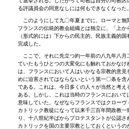
て選挙される。したがって司教は自分の司教区
る評議員会の同意なしには何もできなくなった
このようにして九〇年夏までに、ローマと無
フランスの伝統的教会組織とは独立に、「上か
（形式的には）下からの民主的、民族主義的国
完成した。
ここで、それに先立つ約一年前の八九年八月
ていたもうひとつの大変化にも触れておかなけ
は、フランスにおいて人はいかなる宗教的意見
めに迫害されてはならないという第一〇条を含
である。これは、今日多くの人々が当然と考え
ある。しかし、これは当時のフランスにおいて
意味していた。なぜならフランスではクローヴ
カトリック教徒になって以来千三百年間政教一
り、十八世紀半ばからプロテスタントが公認さ
カトリックを国の主要宗教としておくというの