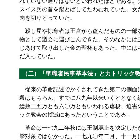
れていない通りはないといわれたほどである。
スイス兵の首を蹴とばしてたわむれていた。女
肉を切りとっていた。
殺し屋や掠奪者は王宮から盗んだものの一部
物として議会に運びこんできた。そのなかには
じあけて取り出した金の聖杯もあった。中には
だ入っていた。
（二）「聖職者民事基本法」と力トリック
従来の革命記述でかくされてきた第二の側面
殺はもちろん、すでに八九年以来いくどとなく
総数三五万とも六〇万ともいわれる虐殺、迫害
ック教会の撲滅にあったということである。
革命は一七九二年秋には王制廃止を決定した
撃対象ではなかった。一七九〇年二月、十一月