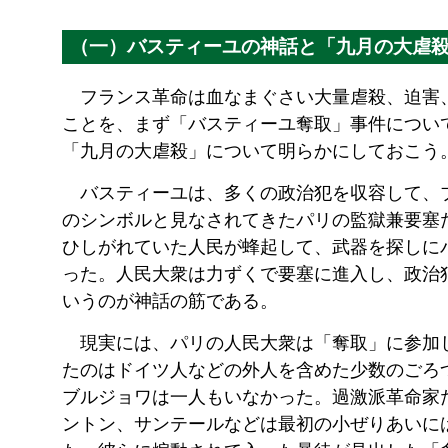
（一）バスティーユの神話と「九月の大虐
フランス革命は血なまぐさい大量虐殺、迫害
ことを、まず「バスティーユ奪取」事件につい
「九月の大虐殺」について明らかにしておこう
バスティーユは、多くの政治犯を収容して、
のシンボルと見なされてきたパリの監獄兼要塞
ひしがれていた人民が蜂起して、武器を探しに
った。人民大衆は力ずくで要塞に進入し、政治
いうのが神話の筋である。
現実には、パリの人民大衆は「奪取」に参加
たのはドイツ人などの外人を含めた少数のごろ
ブルジョワは一人もいなかった。過激派革命家
ントン、サンテールなどは最初の小ぜりあいに