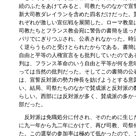
続のふたをあけてみると、司教たちのなかで宣
新大司教ダレイランを含めた四名だけだった。
れぞれが激しい宣伝戦を展開した。ローマ教皇
司教たちとフランス教会宛に警告の書簡を送っ
パリでにぎりつぶされ、公表されなかった。時
く逆らうものと受けとられたからである。書簡
自由と平等の人権宣言をも批判していたのであ
判は、フランス革命のいう自由と平等が何を意
っては当然の批判だった。そしてこの書簡の公
は、宣誓反対派の勢力伸長を妨げようとする意
い。結局、司祭たちのなかで賛成派と反対派の
らしい。西部には反対派が多く、賛成派の多か
部だった。
反対派は免職処分に付され、そのために生じ
に九一年から九二年にかけて、再び司教、司祭
た。この選挙の参加率は極めて低かったので、