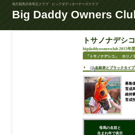
地方競馬共有馬主クラブ ビッグダディオーナーズクラブ
Big Daddy Owners Clu
トサノナデシコ 
big
daddy
owners
club 2015
「トサノナデシコ」 ホリノ
血統表とブラックタイプ
募集価
育成
維持
育成
母馬の名前と
生まれ年で表示