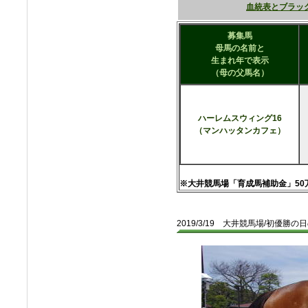
血統表とブラッ
募集馬
母馬の名前と
生まれ年で表示
（母の父馬名）
ハーレムスウィング16
（マンハッタンカフェ）
※大井競馬場「育成馬補助金」50
2019/3/19 大井競馬場/初優勝